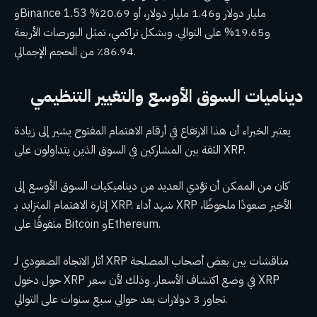
وBinance 1.53 مليار دولار و1.46 مليار دولار، أو 20.69%
و19.65% على التوالي. وبشكل تراكمي، تمثل البورصات الأربعة
86.94٪ من الحجم الإجمالي.
ديناميات السوق الأوسع والتغيير التنظيمي
يعتبر الخبراء أن هذا الارتفاع في أرقام الاهتمام المفتوح يشير إلى زيادة
الثقة بين المشاركين في السوق الذين يتداولون على XRP.
كان من الممكن أن تؤدي العديد من ديناميكيات السوق الأوسع إلى
إثارة الاهتمام المتزايد بـ XRP. شهد أداء XRP الأخير صعودًا ملحوظًا،
متفوقًا على Bitcoin وEthereum.
أثار الاتجاه الصعودي لـ XRP مناقشات بين بعض أصحاب المصلحة
حول دخول XRP في وضع اكتشاف الأسعار. وذلك لأن سعر XRP
تجاوز 3 دولارات بعد حوالي سبع سنوات على التوالي.