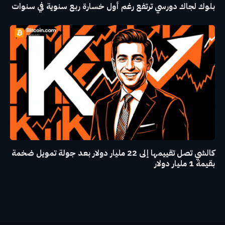
بلوك لجاك دورسي ترتفع رغم أول خسارة ربع سنوية في سنوات
كالشي تصل تقييمها إلى 22 مليار دولار بعد جولة تمويل ضخمة
بقيمة 1 مليار دولار