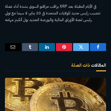
يراقب مراقبو السوق بشدة أداء عملة XRP في الأيام المقبلة بعد
تنصيب رئيس جديد للولايات المتحدة في 20 يناير، لا سيما مع تولي
رئيس لجنة الأوراق المالية والبورصة الجديد بول أتكينز مهامه.
فيسبوك
تويتر
بينتيريست
لينكدإن
Tumblr
البريد
الإلكترو
المقالات
ذات الصلة