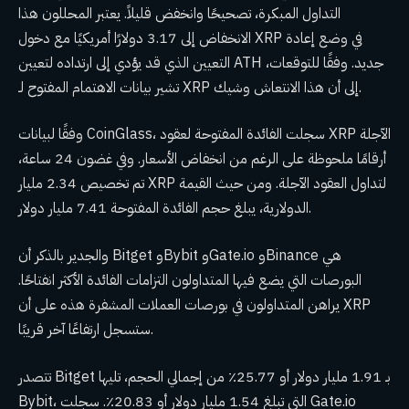
التداول المبكرة، تصحيحًا وانخفض قليلاً. يعتبر المحللون هذا
الانخفاض إلى 3.17 دولارًا أمريكيًا مع دخول XRP في وضع إعادة
التعيين الذي قد يؤدي إلى ارتداده لتعيين ATH جديد. وفقًا للتوقعات،
تشير بيانات الاهتمام المفتوح لـ XRP إلى أن هذا الانتعاش وشيك.
وفقًا لبيانات CoinGlass، سجلت الفائدة المفتوحة لعقود XRP الآجلة
أرقامًا ملحوظة على الرغم من انخفاض الأسعار. وفي غضون 24 ساعة،
تم تخصيص 2.34 مليار XRP لتداول العقود الآجلة. ومن حيث القيمة
الدولارية، يبلغ حجم الفائدة المفتوحة 7.41 مليار دولار.
والجدير بالذكر أن Bitget وBybit وGate.io وBinance هي
البورصات التي يضع فيها المتداولون التزامات الفائدة الأكثر انفتاحًا.
يراهن المتداولون في بورصات العملات المشفرة هذه على أن XRP
ستسجل ارتفاعًا آخر قريبًا.
تتصدر Bitget بـ 1.91 مليار دولار أو 25.77٪ من إجمالي الحجم، تليها
Bybit، التي تبلغ 1.54 مليار دولار أو 20.83٪. سجلت Gate.io