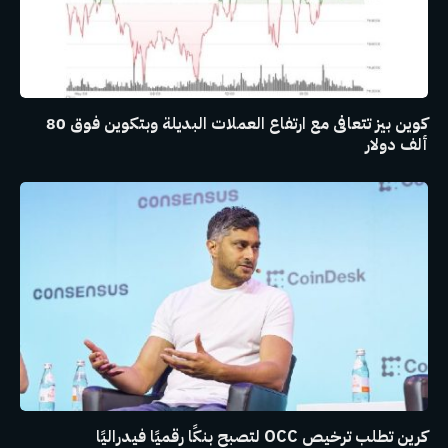
كوين بيز تتعافى مع ارتفاع العملات البديلة وبتكوين فوق 80
ألف دولار
كرين تطلب ترخيص OCC لتصبح بنكًا رقميًا فيدراليًا