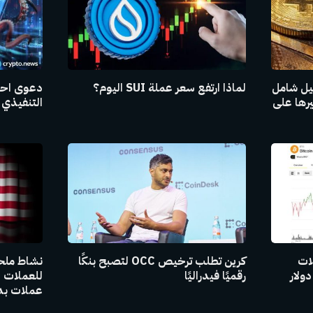
ليل شامل
لماذا ارتفع سعر عملة SUI اليوم؟
دعوى احت
يرها على
التنفيذي 
لات
كرين تطلب ترخيص OCC لتصبح بنكًا
نشاط ملح
رقميًا فيدراليًا
عملات بدي