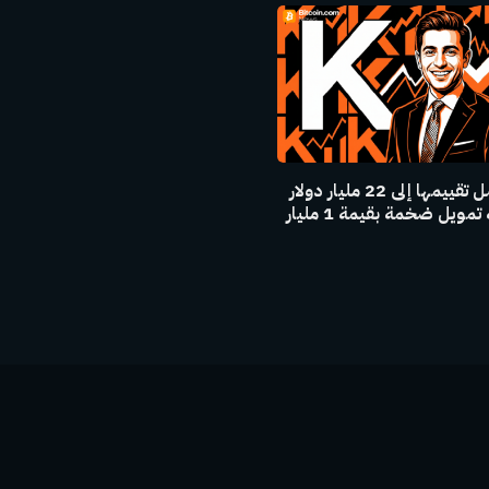
كالشي تصل تقييمها إلى 22 مليار دولار
بعد جولة تمويل ضخمة بقيمة 1 مليار