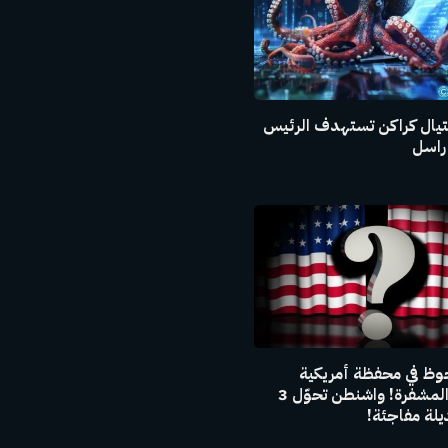
يال كراكن تستهدف الرئيس
راسل
وظ في محفظة أمريكية
للعملات المشفرة! واشنطن تحوّل 3
لة مفاجئة!