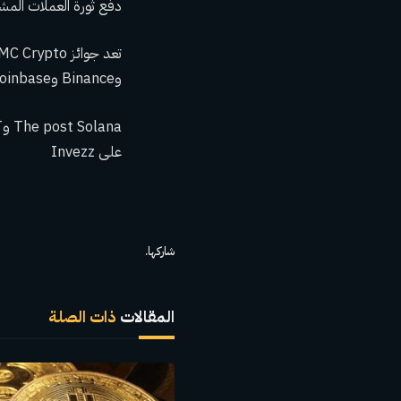
دفع ثورة العملات المش
وBinance وCoinbase، بمثابة شهادة على قوة وإمكانات مجتمع العملات المشفرة العالمي.
على Invezz
شاركها.
المقالات
ذات الصلة