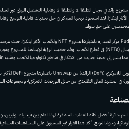
حصل Celestia، وهو مشروع رائد في مجال الطبقة 1 والطبقة 2 وقابلية
L1/L2/Cross-Chain الأكثر ابتكارًا. لقد استحوذ نهجها المبتكر في حل تحديات قابلية التوسع 
لمتحمسين على حدٍ سواء.
احتلت Pudgy Penguins مركز الصدارة باعتبارها مشروع NFT والألعاب الأك
للرموز غير القابلة للاستبدال (NFTs) في قطاع الألعاب. وقد حظيت الرؤية الإبداعية للمشروع
يشير إلى حقبة جديدة من الابتكار في تقاطع تكنولوجيا الألعاب وتقنية blockchain.
تم الاعتراف بمنصة التمويل الل
رة في المشهد المالي التقليدي من خلال البورصات اللامركزية ومجموعات السي
لصناعة
اسم جائزة أفضل قائد للعملات المشفرة لهذا العام بين فيتاليك بوتيرين، و
كيا، وجوليا ليونج. أكد هذا القرار غير المسبوق على المساهمات الجماعية 