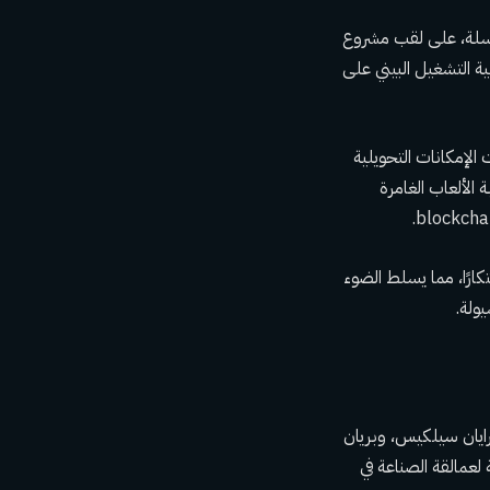
 التشغيل البيني عبر السلسلة، على لقب مشروع
وقابلية التشغيل البيني على
ثر ابتكارًا، حيث عرضت الإمكانات التحويلية
 وتجربة الألعاب الغامرة
امركزي (DeFi) الرائدة من Uniswap باعتبارها مشروع DeFi الأكثر ابتكارًا، مما يسلط الضوء
ولة.
رايان سيلكيس، وبريان
لعمالقة الصناعة في