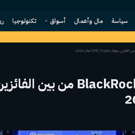
سياسة
مال وأعمال
أسواق
تكنولوجيا
ري
Solana وZachXBT وBlackRock من بين