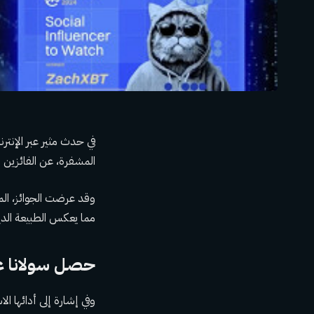
المشفرة، عن الفائزين بجوائز CMC Crypto لعام 2024؛ ومن بينهم سولان
مما يعكس الطبيعة الدين
حصل سولانا عل