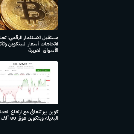
مستقبل الاستثمار الرقمي: تح
لاتجاهات أسعار البيتكوين وتأث
الأسواق العربية
كوين بيز تتعافى مع ارتفاع العم
البديلة وبتكوين فوق 80 ألف دولار