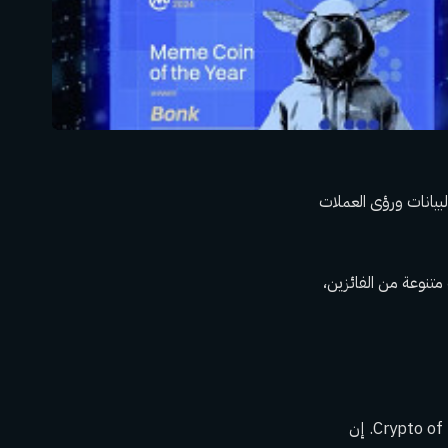
لعالم، كشفت CoinMarketCap، المنصة الرائدة لبيانات ورؤى العملات
لتميز والابتكار في مجال العملات المشفرة وWeb3، مجموعة متنوعة من الفائزين،
وفي إشارة إلى أدائها الاستثنائي وبراعتها التكنولوجية، فازت Solana باللقب المرموق وهو Crypto of the Year. إن