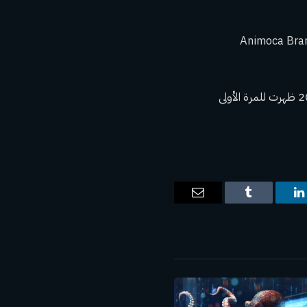
CM لعام 2024، المدعومة من قبل شركاء محترمين بما في ذلك BingX وAnimoca Brands
The post Solana وZachXBT وBlackRock من بين الفائزين بجوائز CMC Crypto لعام 2024 ظهرت للمرة الأولى
ت
لينكدإن
Tumblr
البريد
الإلكتروني