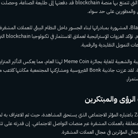
قابلية التوسع والسرعة التي تتمتع بها منصة blockchain قد دفعتها إلى طليعة
 والمطورين على حد سواء.
حصلت شركة BlackRock، المشهورة بمبادراتها لبناء الجسور داخل النظام البيئي للعملات ا
منشئ الجسور لهذا ا
ات التمويل التقليدية والرقمية.
مجال العملات المشفرة. لقد عززت جاذبية Bonk الفيروسية ومشاركتها المجتمعية مكا
تمرار.
لرؤى والمبتكرين
تم الترحيب بـ ZachXBT باعتباره المؤثر الاجتماعي الذي يستحق المشاهدة، حيث تم الاعتراف 
متعلقة بالعملات المشفرة عبر منصات التواصل الاجتماعي. إن قدرته على تث
مجال المؤثرين في مجال العملات المشفرة.