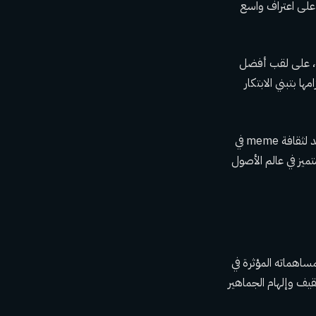
 الصناعة، وحصلت على اعتراف واسع
لمشفرة، على لقب أفضل
لعام. تؤكد الغزوات الإستراتيجية لعملاق الاستثمار في تكنولوجيا blockchain التزامها بتبني الابتكار
فازت عملة Bonk الغريبة والشعبية للغاية بجائزة Meme Coin لهذا العام، مما يعكس التأثير المتزايد لثقافة meme في
نتها كلاعب متميز في عالم الأصول
به لمساهماته المؤثرة في
قيف وإلهام الجماهير