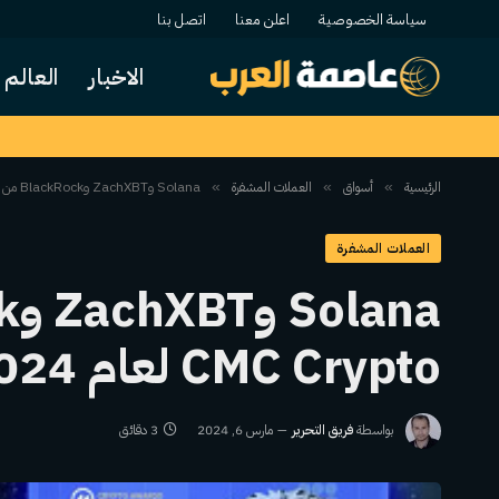
سياسة الخصوصية
اعلن معنا
اتصل بنا
الاخبار
العالم
الرئيسية
أسواق
العملات المشفرة
Solana وZachXBT وBlackRock من بين الفائزين بجوائز CMC Crypto لعام 2024
»
»
»
العملات المشفرة
CMC Crypto لعام 2024
بواسطة
فريق التحرير
مارس 6, 2024
3 دقائق