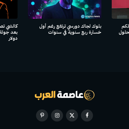
للكم
بلوك لجاك دورسي ترتفع رغم أول
حلول
خسارة ربع سنوية في سنوات
دولار
فيسبوك
X
الانستغرام
بينتيريست
(Twitter)