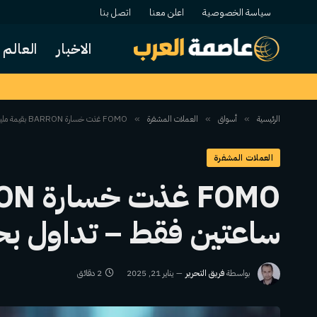
سياسة الخصوصية
اعلن معنا
اتصل بنا
الاخبار
العالم
الرئيسية
أسواق
العملات المشفرة
FOMO غذت خسارة BARRON بقيمة مليون دولار أمريكي في ساعتين فقط – تداول بحذر
»
»
»
العملات المشفرة
ساعتين فقط – تداول بح
بواسطة
فريق التحرير
يناير 21, 2025
2 دقائق