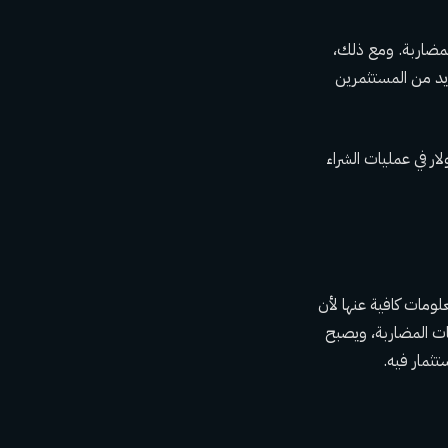
 استثمارات المضاربة. ومع ذلك،
يد من المستثمرين
 حجم الشراء والبيع متساويًا تقريبًا بإجمالي 396.6 مليون دولار في عمليات الشراء
لومات كافية عنها لأن
ات المضاربة، ويصبح
تثمار فيه.