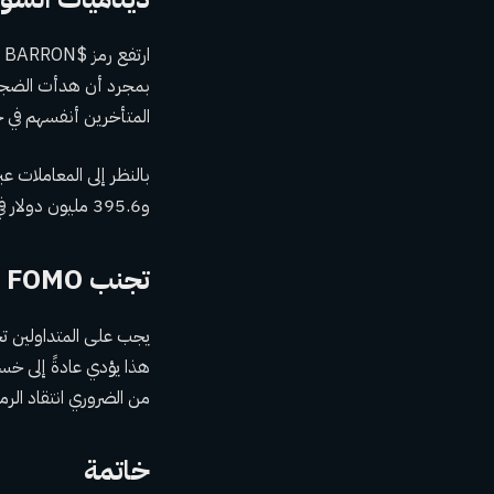
بمجرد أن هدأت الضجة 
المتأخرين أنفسهم في خ
و395.6 مليون دولار في عمليات البيع، على التوالي خلال نفس الفترة.
تجنب FOMO والصفقات المحفوفة بالمخاطر
يجب على المتداولين تجن
هذا يؤدي عادةً إلى خس
من الضروري انتقاد الر
خاتمة