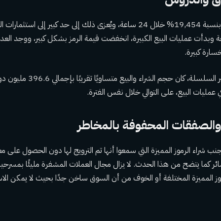
ارتفع رمز $BARRON بنسبة 19,454% خلال 24 ساعة، ويُعزى ذلك إلى حد كبير إلى
وبدأت عمليات البيع الكبيرة، انخفضت قيمة الرمز بشكل كبير، ووجد العد
سارة كبيرة.
بالنظر إلى المعاملات عبر السلسلة، كان
ب شراء الرموز المميزة التي سمعوا أنها تم الترويج لها دون الحصول على مع
ائر كما يتضح من هذا الحدث. لا يزال مجال العملات المشفرة مليئًا بمسرحي
موز المميزة المختلفة أو الخوف من أن السوق ساخن جدًا بحيث لا يمكن الاس