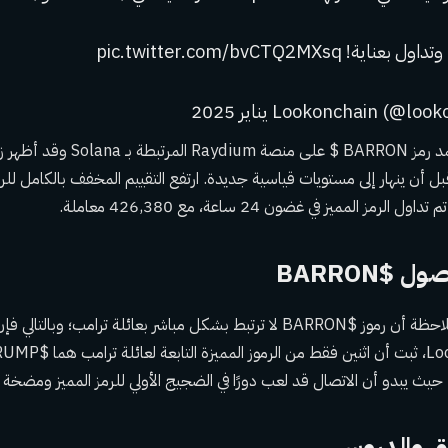
على وجه التحديد، يعتمد رمز BARRON $ على
$BARRON
ومع ذلك، من المهم ملاحظة أن رموز $BARRON لا ترتبط بشكل مباشر بعائلة ترامب
ث يبدو أن الاتصال قد لعب دورًا في الضجيج الأولي للرمز المميز ومضخة FOMO اللاحقة.
وق والدروس