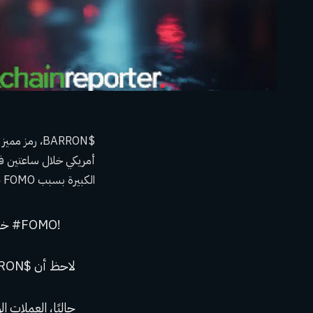
$BARRON، رم
الكبيرة بسبب FOMO حيث انهار الرمز المميز الذي ارتفع سعره بسرعة بنفس السرعة.
خسر شخص ما ما يقرب من مليون دولار على $BARRON خلال ساعتين فقط بسبب #FOMO!
لاحظ أن $BARRON لم يتم إطلاقه من قبل عائلة #Trump.
حاليًا، العملات الوحيدة التي 