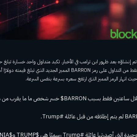
ز مميز تم إنشاؤه بعد ظهور ابن ترامب في الأخبار. تكبد متداول واحد خسارة تبلغ 
أمريكي خلال ساعتين فقط من التداول على رمز BARRON المميز الجديد الذي تبلغ
أصدرتها عائلة #Trump رسميًا هي $TRUMP و$MELANIA.