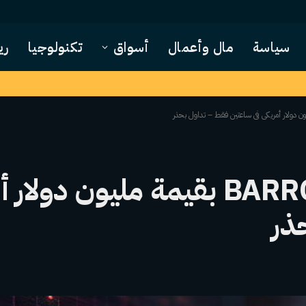
سياسة
مال وأعمال
أسواق
تكنولوجيا
ري
FOMO غذت خسارة BARRON بقيمة مليون 
ذر