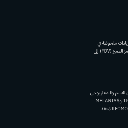
 منصة Raydium المرتبطة بـ Solana وقد أظهر زيادات ملحوظة في
السعر وحجم التداول قبل أن ينهار إلى مستويات قياسية جديدة. ارتفع التقييم المخفف بالكامل للرمز المميز (FDV) إلى
؛ وبالتالي فإن الاسم والشعار يوحي
بذلك. من Lookonchain، ثبت أن اثنين فقط من الرموز المميزة التابعة لعائلة ترامب هما $TRUMP و$MELANIA.