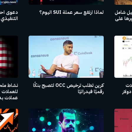
ليل شامل
لماذا ارتفع سعر عملة SUI اليوم؟
دعوى احت
يرها على
التنفيذي 
لات
كرين تطلب ترخيص OCC لتصبح بنكًا
نشاط ملح
رقميًا فيدراليًا
عملات بدي