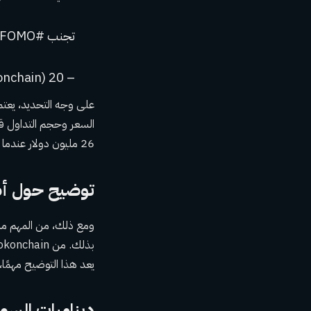
تجنب #FOMO وتداول بعناية! pic.twitter.com/bvCTQ2MXsq
– Lookonchain (@lookonchain) 20 يناير 2025
26 مليون دولار عندما تم تداول الرمز المميز في غضون 24 ساعة، مع 426,380 معاملة.
توضيح حول أصول 
يعد هذا التوضيح مهمًا، حي
ديناميات الس