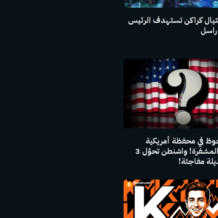
يال كراكن تستهدف الرئيس
راسل
وظ في محفظة أمريكية
للعملات المشفرة! واشنطن تحوّل 3
لة مفاجئة!