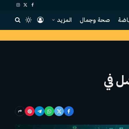
X
فيسبوك
الانستغرام
(Twitter)
اضة
صحة وجمال
المزيد
Pha المستند إلى Solana فشل في