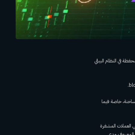
Ph، وهو أحد أكبر تطبيقات المحفظة في النظام البيئي
سبب الكثافة. في الأسابيع الأخيرة، شهد النظام البيئي Solana أيامًا ساخنة، خاصة فيما
افس العديد من مستخدمي العملات المشفرة
شبكة SOL. ومع ذلك، فمن غير المعروف مدى