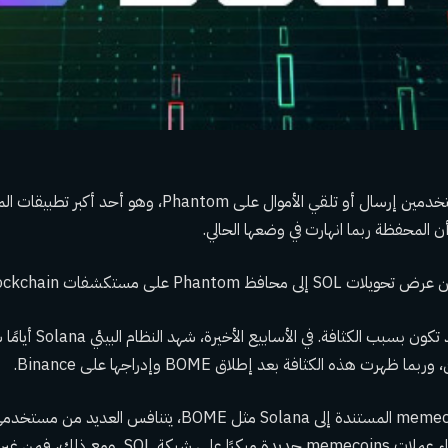
يُذكر أنه لا يمكن للمستخدمين إرسال أو تلقي الأموال على antom
افظ Phantom على مستكشفات blockchain.
ويعتقد أن المشكلة قد تكون ب
هرت هذه الكثافة بعد إطلاق BOME وإدراجها على Binance.
بعد نجاح عملات memecoins المستندة إلى Solana مثل BOME، يتن
مع بعضهم البعض لشراء عملات memecoins جديدة مبكرًا على 