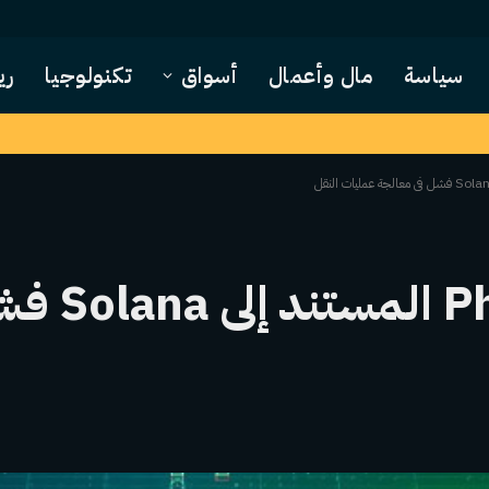
سياسة
مال وأعمال
أسواق
تكنولوجيا
ري
يُزعم أن تطبيق ntom