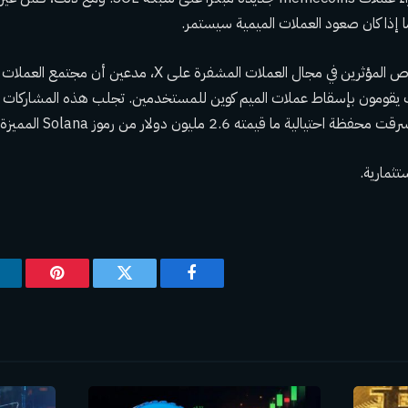
 إذا كان صعود العملات الميمية سيستمر.
ينشر العديد من الأشخاص المؤثرين في مجال العملات المشفرة على
وف يقومون بإسقاط عملات الميم كوين للمستخدمين. تجلب هذه المشاركات أيض
قيمته 2.6 مليون دولار من رموز Solana المميزة من المستخدمين.
ثمارية.
فيسبوك
تويتر
بينتيريس