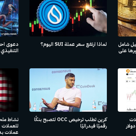
ليل شامل
لماذا ارتفع سعر عملة SUI اليوم؟
دعوى احت
يرها على
التنفيذي 
لات
كرين تطلب ترخيص OCC لتصبح بنكًا
نشاط ملح
رقميًا فيدراليًا
عملات بدي