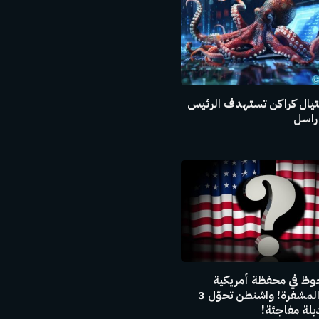
يال كراكن تستهدف الرئيس
راسل
وظ في محفظة أمريكية
للعملات المشفرة! واشنطن تحوّل 3
لة مفاجئة!