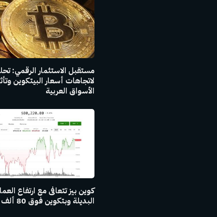
مستقبل الاستثمار الرقمي: تح
لاتجاهات أسعار البيتكوين وتأث
الأسواق العربية
كوين بيز تتعافى مع ارتفاع العم
البديلة وبتكوين فوق 80 ألف دولار