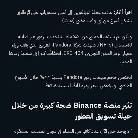
اقرأ أكثر:
عادت عملة البيتكوين إلى أعلى مستوياتها على الإطلاق
بشكل أسرع من أي وقت مضى (تقريبًا)
ولكن لم يستفد الجميع من الاهتمام المتجدد بالرموز غير القابلة
للاستبدال (NFTs). شهدت شركة Pandora، الفريق الذي يقف وراء
معيار الرمز المميز التجريبي ERC-404، انخفاضًا كبيرًا في شعبية رمزها
المميز.
انخفض حجم مبيعات رموز Pandora بنسبة 44% خلال الأسبوع
الماضي، وانخفض سعر رمزها أيضًا بنسبة 7.6%.
تثير منصة Binance ضجة كبيرة من خلال
حيلة تسويق العطور
“لا يوجد حتى الآن عدد كافٍ من النساء في مجال العملات المشفرة.”