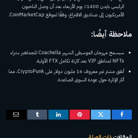
الرئيس بايدن 1400٪ يوم الأربعاء بعد أن وصل الناخبون
الأمريكيون إلى صناديق الاقتراع، وفقًا لموقع CoinMarketCap.
ملاحظة أيضًا:
سيسمح مهرجان الموسيقى الشهير Coachella للجماهير بشراء
NFTs لمناطق VIP بعد كارثة تكامل FTX الأولية.
أنفق مشتر غير معروف 16 مليون دولار على CryptoPunk، مما
أثار الإثارة حول عودة السوق الصاعدة.
فيسبوك
تويتر
بينتيريست
لينكدإن
Tumblr
البريد
الإلكترو
المقالات
ذات الصلة