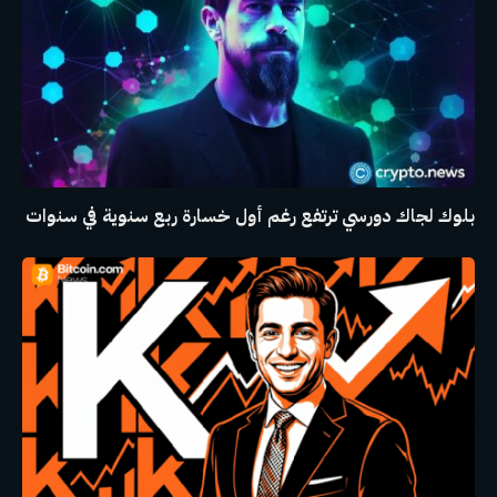
بلوك لجاك دورسي ترتفع رغم أول خسارة ربع سنوية في سنوات