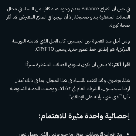
في حين أن اقتراح Binance بعدم وجود عدد كافٍ من النساء في مجال
العملات المشفرة يبدو صحيحًا، إلا أن نهجها في العلاج المفترض قد أثار
ضجة كبيرة.
ومن أجل سد الفجوة بين الجنسين، كان الحل الذي قدمته البورصة
المركزية هو إطلاق خط عطور جديد يسمى CRYPTO.
اقرأ أكثر:
لا ينبغي أن يكون تسويق العملات المشفرة سيركًا
هذا،
بوضوح،
وقد التقت بالنساء في هذا المجال، بما في ذلك أمثال
أريانا سيمبسون، الشريك العام في a16z، ووصفت الحملة التسويقية
بأنها “أغبى شيء رأيته على الإطلاق”.
إحصائية واحدة مثيرة للاهتمام:
مع اقتراب الانتخابات، ضخ رمز جيو بودين الذي يحمل عنوان