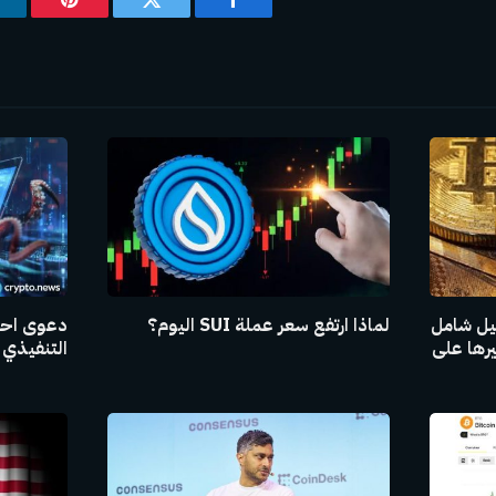
فيسبوك
تويتر
بينتيريس
ليل شامل
لماذا ارتفع سعر عملة SUI اليوم؟
دعوى احت
يرها على
التنفيذي 