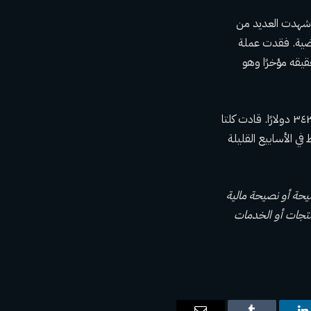
سعار العملات المشفرة ليس أمرًا غريبًا على Arbitrum، حيث شهدت العديد من
الأيام القليلة الماضية. فقدت عملة
 تحقيقه مؤخرًا وهو
وفي الوقت نفسه، خسرت إيثريوم أكثر من ١٦٪ خلال نفس الفترة، وانخفضت من ٤٠٩٥ دولارًا إلى ٣٤٣٢ دولارًا. قادت كلتا
ي الأسابيع القليلة
يحة أو نصيحة مالية
 المنتجات أو الخدمات