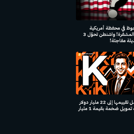
وظ في محفظة أمريكية
للعملات المشفرة! واشنطن تحوّل 3
لة مفاجئة!
كالشي تصل تقييمها إلى 22 مليار دولار
بعد جولة تمويل ضخمة بقيمة 1 مليار