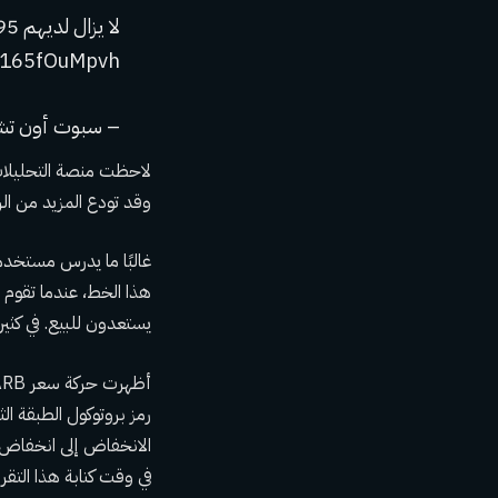
m/165fOuMpvh
– سبوت أون تشين (@tonchain) 17
وقد تودع المزيد من الر
غالبًا ما يدرس مستخدم
يستعدون للبيع. في كثير
رمز بروتوكول الطبقة ال
في وقت كتابة هذا التقرير، وفقً