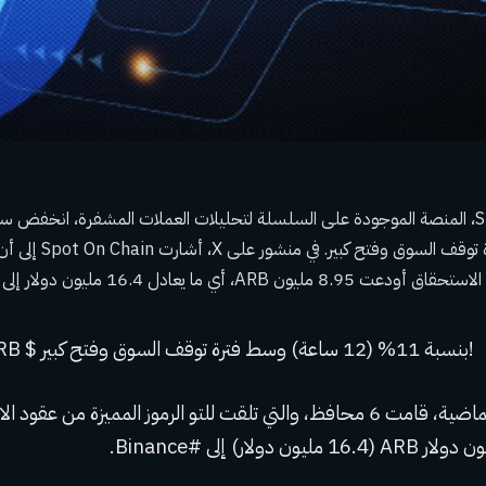
بنسبة 11٪ وسط فترة توقف 
A، أي ما يعادل 16.4 مليون دولار إلى Binance.
انخفض سعر ARB $ بنسبة 11% (12 ساعة) وسط فترة توقف السوق وفتح كبير!
في الـ 12 ساعة الماضية، قامت 6 محافظ، والتي تلقت للتو الرموز المميزة من عق