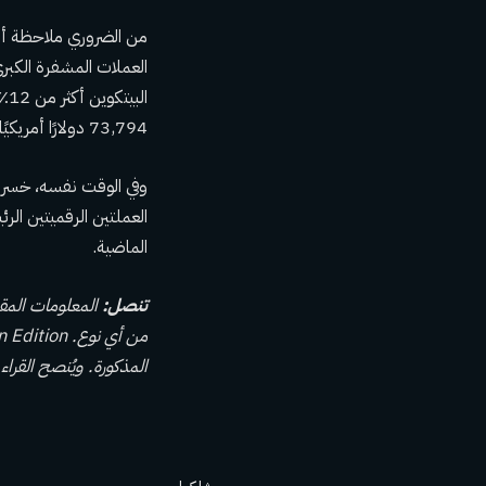
ال
73,794 دولارًا أمريكيًا ليتم تداولها مقابل 64,707 دولارًا أمريكيًا في وقت كتابة هذا التقرير.
العملتين الرقميتين الر
الماضية.
تنصل:
المعلومات المق
المذكورة. ويُنصح القراء