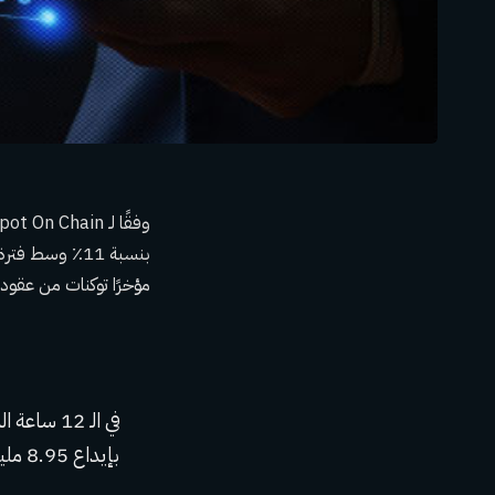
مؤخرًا توكنات من عقود الاستحقاق أودعت 8.95 مليون RB
بإيداع 8.95 مليون دولار ARB (16.4 مليون دولار) إلى #Binance.