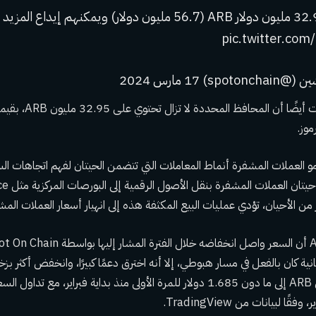
لا يزال لديهم 32.95 مليون دولار ARB (56.7 مليون دولار) ويمكنهم إيد
pic.twitter.co
spo مارس 2024
موز.
و العملات المشفرة أنماط المعاملات التي تتضمن الحيتان لفهم اتجاهات ال
 من الأحيان، تؤدي عمليات البيع المكثفة هذه إلى انهيار أسعار العملات المش
ثانية كان بالفعل في مسار هبوطي، إلا أنه اخترق دعمًا كبيرًا، وانخفض أكثر 
ا لبيانات من TradingView.