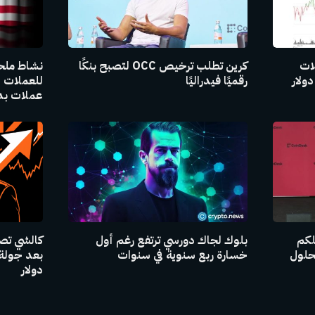
لات
كرين تطلب ترخيص OCC لتصبح بنكًا
نشاط ملح
رقميًا فيدراليًا
عملات بدي
للكم
بلوك لجاك دورسي ترتفع رغم أول
حلول
خسارة ربع سنوية في سنوات
دولار