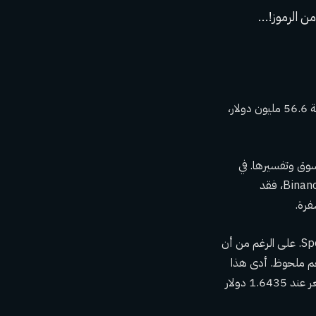
اع المزيد من الرموز!…
لاحظت منصة التحليلات أيضًا أن المحافظ المحددة لا تزال تحتوي على 32.95 مليون ARB، بقيمة 56.6 مليون دولار،
سوق وتفسيرها. في
هذا الخط، عندما تقوم حيتان العملات المشفرة بنقل الأصول الرقمية إلى البورصات المركزية مثل Binance، فقد
فرة.
أظهرت حركة سعر ARB أن السعر واصل انخفاضه خلال الفترة المشار إليها بواسطة Spot On Chain. على الرغم من أن
بزخم ملحوظ. أدى هذا
الانخفاض إلى انخفاض ARB إلى ما دون 1.685 دولار للمرة الأولى منذ بداية فبراير، مع تداول السعر عند 1.6435 دولار