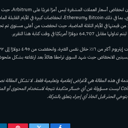
من الضروري ملاحظة أن انخفاض أ
العملات المشفرة الكبرى، بما في ذلك Bitcoin وEthereum، انخفاضات كبيرة في 
بيتكوين أكثر من 12٪ من قيمتها في الأيام الثلاثة الماضية، حيث انخفضت من أعلى مستوى تم
ئيسيتين الانخفاض حيث شهد السوق تراجعًا هائلاً بعد ارتفاعه بشكل ملحوظ ف
دمة في هذه المقالة هي لأغراض إعلامية وتعليمية فقط. لا تشكل المقالة نص
من أي نوع. Coin Edition ليست مسؤولة عن أي خسائر متكبدة نتيجة لاستخدام المحتوى أو
 بتوخي الحذر قبل اتخاذ أي إجراء يتعلق بالشركة.