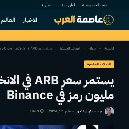
سياسة الخصوصية
اعلن معنا
اتصل بنا
الاخبار
العالم
الرئيسية
أسواق
العملات المشفرة
يستمر سعر ARB في الانخفاض حيث قام Whale بإيداع 8.95 مليون رمز في Binance
»
»
»
العملات المشفرة
مليون رمز في Binance
بواسطة
فريق التحرير
مارس 17, 2024
3 دقائق