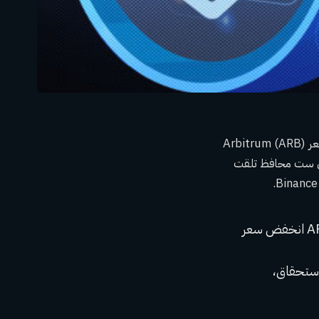
وفقًا لـ Spot On Chain، المنصة الموجودة على السلسلة لتحليلات العملات المشفرة، انخفض سعر Arbitrum (ARB)
السوق وفتح كبير. في منشور على X، أشارت Spot On Chain إلى أن ست محافظ تلقت
ود الاستحقاق،