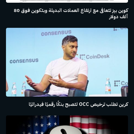
كوين بيز تتعافى مع ارتفاع العملات البديلة وبتكوين فوق 80
ألف دولار
كرين تطلب ترخيص OCC لتصبح بنكًا رقميًا فيدراليًا