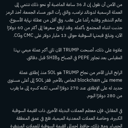
من الآمن أن نقول إن الـ 36 ساعة الماضية أو نحو ذلك تنتمي إلى
العملة الرسمية لدونالد ترامب، والتي رأت النور مساء الجمعة. أخذ الرمز
عالم التشفير وقلبه رأسًا على عقب. وفي أقل من عطلة نهاية الأسبوع،
جذبت انتباه المجتمع بأكمله. وقد ارتفع سعرها إلى أكثر من 60 دولارًا
الآن، وتبلغ قيمتها السوقية حوالي 13 مليار دولار على CMC وCG.
علاوة على ذلك، أصبحت TRUMP الآن ثاني أكبر عملة ميمي بهذا
المقياس بعد تجاوز PEPE في الصباح وSHIB قبل دقائق.
الرابح البارز الآخر من نجاح TRUMP هو SOL منذ إطلاق عملة
meme على blockchain الخاص بالأخير. قفز SOL إلى أعلى مستوى
جديد له على الإطلاق عند 270 دولارًا أمس، لكنه كسره إلى ما يقرب
من 280 دولارًا اليوم.
في المقابل، فإن معظم العملات البديلة الأخرى ذات القيمة السوقية
الكبيرة، وخاصة العملات المعدنية الميمية، تقع في عمق المنطقة
الحمراء. ومع ذلك، حافظ إجمالي القيمة السوقية للعملات المشفرة