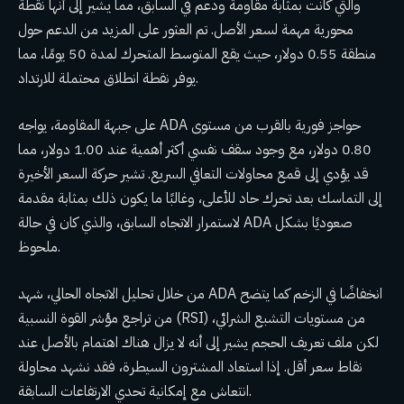
والتي كانت بمثابة مقاومة ودعم في السابق، مما يشير إلى أنها نقطة
محورية مهمة لسعر الأصل. تم العثور على المزيد من الدعم حول
منطقة 0.55 دولار، حيث يقع المتوسط ​​المتحرك لمدة 50 يومًا، مما
يوفر نقطة انطلاق محتملة للارتداد.
على جبهة المقاومة، يواجه ADA حواجز فورية بالقرب من مستوى
0.80 دولار، مع وجود سقف نفسي أكثر أهمية عند 1.00 دولار، مما
قد يؤدي إلى قمع محاولات التعافي السريع. تشير حركة السعر الأخيرة
إلى التماسك بعد تحرك حاد للأعلى، وغالبًا ما يكون ذلك بمثابة مقدمة
لاستمرار الاتجاه السابق، والذي كان في حالة ADA صعوديًا بشكل
ملحوظ.
من خلال تحليل الاتجاه الحالي، شهد ADA انخفاضًا في الزخم كما يتضح
من تراجع مؤشر القوة النسبية (RSI) من مستويات التشبع الشرائي،
لكن ملف تعريف الحجم يشير إلى أنه لا يزال هناك اهتمام بالأصل عند
نقاط سعر أقل. إذا استعاد المشترون السيطرة، فقد نشهد محاولة
انتعاش مع إمكانية تحدي الارتفاعات السابقة.