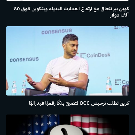
كوين بيز تتعافى مع ارتفاع العملات البديلة وبتكوين فوق 80
ألف دولار
كرين تطلب ترخيص OCC لتصبح بنكًا رقميًا فيدراليًا