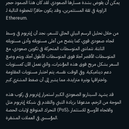
يمكن أن يقوض بشدة مسارها الصعودي. لقد كان هذا الصمود حجر
الزاوية في ثقة المستثمرين، وقد يكون حافزًا للخطوة التالية لـ
Ethereum.
من خلال تحليل الرسم البياني الحالي للسعر، نجد أن إيثريوم في وسط
اتجاه صعودي قوي، كما يتضح من أعلى مستوياته وأدنى مستوياته
الثابتة. تتماشى المتوسطات المتحركة في تكوين صعودي، مع
المتوسطات الأقصر أجلا فوق المتوسطات الأطول أجلا، ويتم وضع
السعر بشكل مريح فوق هذه المؤشرات، والتي تعمل الآن كمستويات
دعم ديناميكية. وفي الوقت نفسه، يتم اختبار مستويات المقاومة
واختراقها بوتيرة متزايدة، مما يشير إلى أن ضغط المشتري كبير.
قد يشهد السيناريو الصعودي الكبير استمرار إيثريوم في ركوب هذه
الموجة من الزخم، مدعومًا بزيادة التبني والتقدم في شبكة إيثريوم مثل
التحرك المتوقع لإثبات الحصة (PoS)، والاتجاه الأوسع للاستثمار
المؤسسي في العملات المشفرة.