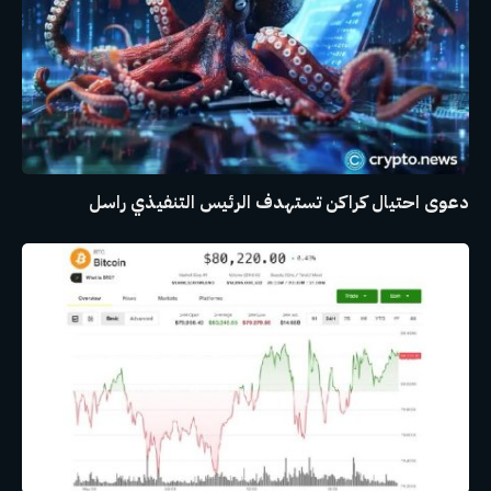
دعوى احتيال كراكن تستهدف الرئيس التنفيذي راسل