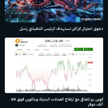
دعوى احتيال كراكن تستهدف الرئيس التنفيذي راسل
كوين بيز تتعافى مع ارتفاع العملات البديلة وبتكوين فوق 80
ألف دولار