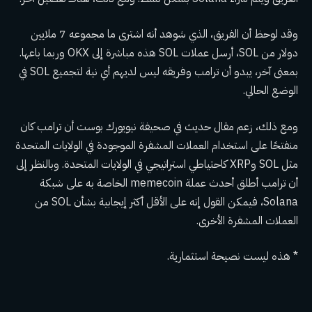
وقد لوحظ أن الفريق، الذي شوهد أنه اشترى ما مجموعه 7 ملايين
دولار من SOL، أرسل عملات SOL هذه مباشرة إلى OKX وربما باعها.
بمعنى آخر، يبدو أن ترامب وفريقه ليس لديهم أي نية لتجميع SOL في
الوضع الحالي.
ومع ذلك، زعم مقال حديث في صحيفة نيويورك بوست أن ترامب كان
منفتحًا على استخدام العملات المشفرة الموجودة في الولايات المتحدة
مثل SOL وXRP كاحتياطي استراتيجي في الولايات المتحدة. وبالنظر إلى
أن ترامب أطلق أحدث عملة memecoin الخاصة به على شبكة
Solana، فيمكن القول إنه على الأقل أكثر إيجابية بشأن SOL من
العملات المشفرة الأخرى.
* هذه ليست نصيحة استثمارية.