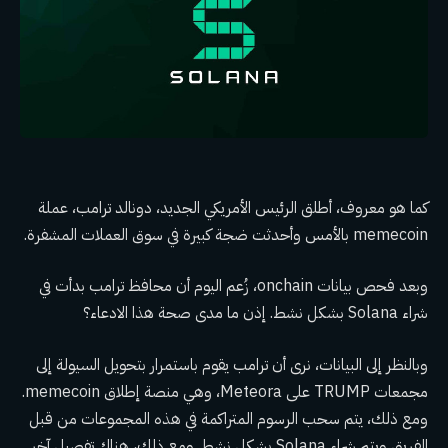
كما هو معروف، أطلق الرئيس الأمريكي الجديد، دونالد ترامب، عملة
memecoin بالأمس وأحدثت ضجة كبيرة في سوق العملات المشفرة.
وبعد فحص بيانات onchain، زُعم اليوم أن محافظ ترامب بدأت في
شراء Solana بشكل نشط. إذن ما مدى صحة هذا الادعاء؟
وبالنظر إلى البيانات، نرى أن ترامب يقوم باستمرار بتحويل السيولة إلى
مجمعات TRUMP على Meteora، وهي منصة إطلاق memecoin.
ومع ذلك، يتم سحب الرسوم المتراكمة في هذه المجموعات من قبل
الفريق ويتم شراء Solana بشكل نشط. ومع ذلك، هناك تفصيل آخر.