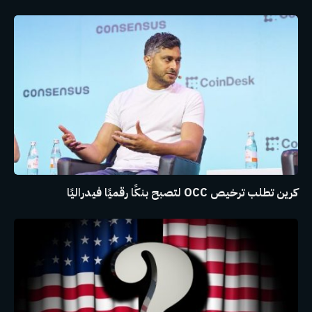
كرين تطلب ترخيص OCC لتصبح بنكًا رقميًا فيدراليًا