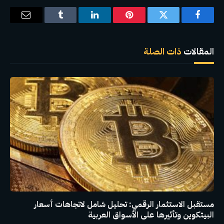
فيسبوك
تويتر
بينتيريست
لينكدإن
Tumblr
البريد
الإلكترو
المقالات
ذات الصلة
مستقبل الاستثمار الرقمي: تحليل شامل لاتجاهات أسعار
البيتكوين وتأثيرها على الأسواق العربية