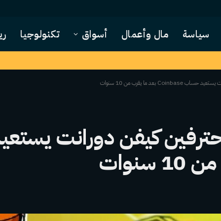
سياسة
مال وأعمال
أسواق
تكنولوجيا
ري
C بعد ما يقرب من 10 سنوات
محترفين كيفن دورانت يستع