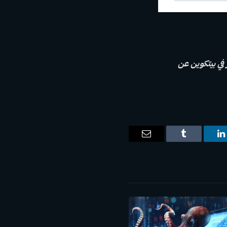
للمحترفين تريستان طومسون يفتقد 32 مليار دولار في بيتكوين عن
ت
لينكدإن
Tumblr
البريد
الإلكتروني