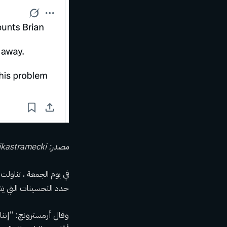
مصدر:
ikastramecki
في يوم الجمعة ، تناو
حدد التحسينات التي يت
وقال أرمسترونج: “إننا