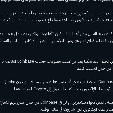
ندرو روس سوركين إلى جانب وكيله ، ريتش كليمان ، لمضيف أندرو روس س
لك ، دعا الاثنان مدير أعمالهما ، الذين “أغلقوه”. ولكن بعد حوالي عام ، ب
وأضاف كليمان: “لحسن الحظ ، لقد تمكنا ب
له من خلال السقف فقط.”
إن فقدان كلمة مرور Coinbase الخاصة بك يعني أنك يتم قفلك من حسابك ، وبدون تفاصي
دك الإلكتروني ، لا يمكنك الوصول إلى Crypto المخزنة هناك.
لم يوضح دورانت ولا وكيله ، الذين كانوا مستثمرين أوائل في base
قدار عملة البيتكوين التي اشتروها في ذلك الوقت.