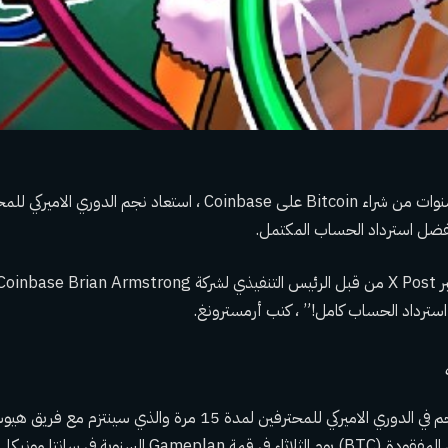
بعد ما يقرب من 10 سنوات من شراء Bitcoin على Coinbase ، استعاد نجم
بفضل استرداد الحساب المكتمل.
سترداد الحساب كامل!” ، كتب أرمسترونغ.
شارك دورانت ، وهو نجم في الدوري الاميركي للمحترفين لمدة 15 مرة والذ
Gamep السنوية في سانتا مونيكا.