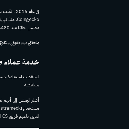
يجلس حاليًا عند 115،480 دولارًا حتى الكتابة.
متعلق ب:
يقول سكوتي
خدمة عملاء Coinbase في Crosshairs ، مرة أخرى
متناقضة.
أشار البعض إلى أنهم ت
الذين باعهم فريق CS الخاص بك وأعطى بياناتهم بعيدًا”.