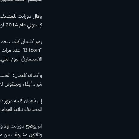
وقال دورانت للمضيف أ
في حوالي عام 2014 أو 2015 ، اكتشف بيتكوين بمشاهدة مقاطع فيديو يوتيوب ، وأعطى وكيله “القليل من الدقة”.
روى كليمان كيف ، بعد ذ
الاستثمار في اليوم التالي.
شيء أبدًا ، وبيتكوين 
المصادقة ثنائية العوامل أو بري
وثلاثون مشروعًا ، عن م