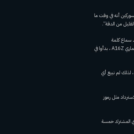
وركين أنه في وقت ما
عد سماع كلمة
“Bitcoin” عدة مرات في حفلة استضافها بن هورويتز ، المؤسس المشارك لشركة رأس المال الاستثماري A16Z ، بدأوا في
عد من تعقب معلومات حساب Coinbase الخاصة به ، لذلك لم نبيع أي
ل الاسترداد مثل رموز
Coin من خلال مشروعهم التجاري المشترك خمسة