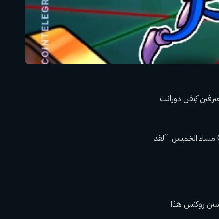
 الدوري الاميركي للمحترفين كيفن دورانت
تم الإعلان عن الأخبار عبر X Post من قبل الرئيس التنفيذي لشركة Coinbase Brian Armstrong مساء الخميس. “لقد
ي سينتزم مع فريق هيوستن روكتس هذا