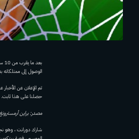
الوصول إلى ممتلكاته 
حصلنا على هذا ثابت. ا
مصدر:
براين أرمسترونغ
الموسم ، قصة بيتكوين المفقودة (BTC) يوم الثلاثاء في قمة lan