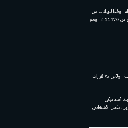
 في بداية العام و 1000 دولار في نهاية العام ، وفقًا للبيانات من
Coingecko. منذ نهاية عام 2016 ، عندما تم تداول Bitcoin بسعر 998 دولارًا ، ارتفع سعره بأكثر من 11470 ٪ ، وهو
 مماثلة ، ولكن مع قرارات
يك أستاميكي ،
تهم ، براين. نفس الأشخاص