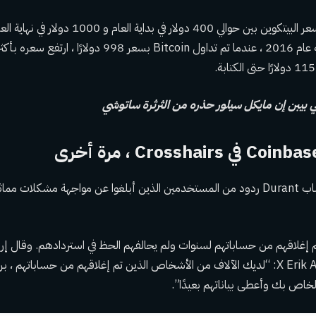
في عام 2016 ، تقلب سعر البيتكوين بين حوالي 400 دولار
 بيبن إن مايكل سيلور حذره من الثرثرة ساتوشي
استقطب استعادة حساب Durant ردود من المستخدمين الذين أبلغوا عن مواجهة مشكلات
م إغلاقهم من حساباتهم لسنوات ولم يحالفهم الحظ في استردادهم. وقال إر
مستخدم X Erik Astramecki: “لديك الآلاف من الأشخاص الذين تم إغلاقهم من حسابا