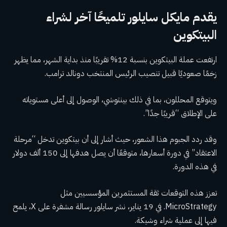
يقدم مايكل سايلور تلميحًا آخر لشراء
البيتكوين
ارتفعت عملة البيتكوين بنسبة 12% تقريبًا منذ بداية الشهر، مما يظهر
زخمًا صعوديًا قبيل تنصيب الرئيس المنتخب دونالد ترامب.
ويتوقع المحللون، بما في ذلك بينتوشي، الوصول إلى أعلى مستوياته
على الإطلاق “قريبًا جدًا”.
وقد ردد الجبوم هذا الشعور، حيث أشار إلى أن بيتكوين تدخل “مرحلة
الاعتقاد” في دورة أسعارها، متوقعًا أن يصل هدفها إلى 150 ألف دولار
في هذه الدورة.
تعزز هذه التوقعات ثقة المستثمرين المؤسسيين مثل
MicroStrategy. في 19 يناير، نشر سايلور رسالة مشفرة على X، يلمح
فيها إلى عملية شراء وشيكة.