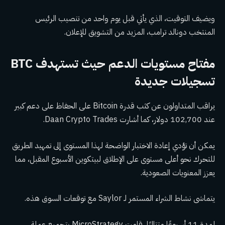
ويضيف التوقيت، الذي يأتي قبل يوم واحد من تنصيب الرئيس
المنتخب دونالد ترامب، المزيد من التشويق للإعلان.
مفتاح مستويات الدعم حيث تستهدف BTC
تسجيلات جديدة
يراقب المتداولون عن كثب قدرة Bitcoin على الحفاظ على دعم كبير
عند 102,700 دولار، كما أشارت Daan Crypto Trades.
يمكن أن تؤدي إعادة الاختبار الواضحة لهذا المستوى إلى تمهيد الطريق
للتحرك نحو أعلى مستوى على الإطلاق لبيتكوين الأسبوع المقبل، مما
يعزز المعنويات الصعودية.
يتماشى نشاط الشراء المستمر لـ Saylor مع توقعات السوق هذه.
لمدة 11 أسبوعًا متتاليًا، قامت MicroStrategy بتجميع عملة