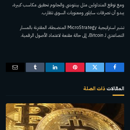
ومع توقع المتداولين مثل بينتوشي والجابوم تحقيق مكاسب كبيرة،
يبدو أن تصرفات سايلور ومعنويات السوق تتقارب.
تشير استراتيجية MicroStrategy المنضبطة، المقترنة بالمسار
التصاعدي لـ Bitcoin، إلى حالة مقنعة لاعتماد الأصول الرقمية.
فيسبوك
تويتر
بينتيريست
لينكدإن
Tumblr
البريد
الإلكترو
المقالات
ذات الصلة