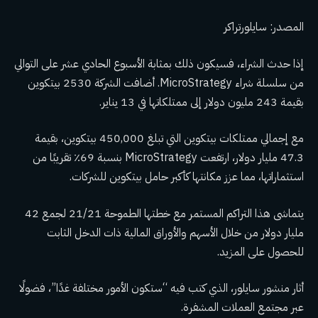
المصدر: سايلورتراكر
إذا حدث الشراء، فسيكون ذلك بمثابة الأسبوع الحادي عشر على التوالي
من سلسلة شراء MicroStrategy. أضافت الشركة 2530 بيتكوين
بقيمة 243 مليون دولار إلى ممتلكاتها في 13 يناير.
مع إجمالي ممتلكات بيتكوين التي تبلغ 450,000 بيتكوين، بقيمة
47.3 مليار دولار، ارتفعت MicroStrategy بنسبة 69٪ تقريبًا من
استثماراتها، مما عزز مكانتها كأكبر حامل بيتكوين للشركات.
يتماشى هذا التراكم المستمر مع خطتها الطموحة 21/21 لجمع 42
مليار دولار من خلال الأسهم والأوراق المالية ذات الدخل الثابت
للحصول على المزيد.
أثار منشور سايلور، الذي كتب فيه “ستكون الأمور مختلفة غدًا”، فضولًا
عبر مجتمع العملات المشفرة.