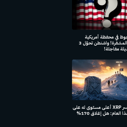
وظ في محفظة أمريكية
للعملات المشفرة! واشنطن تحوّل 3
لة مفاجئة!
إمكانية كسر XRP أعلى مستوى له على
الإطلاق هذا العام: هل إغلاق 170%