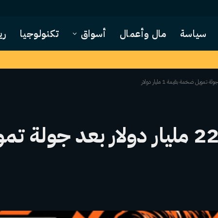
سياسة
مال وأعمال
أسواق
تكنولوجيا
ري
كالشي تصل تقييمها إلى 22 مليار دولار بع