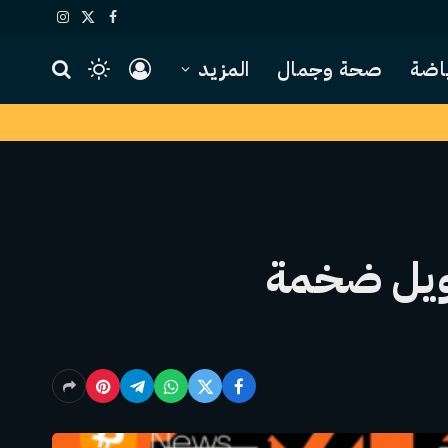
X
فيسبوك
الانستغرام
(Twitter)
اضة
صحة وجمال
المزيد
د جولة تمويل ضخمة