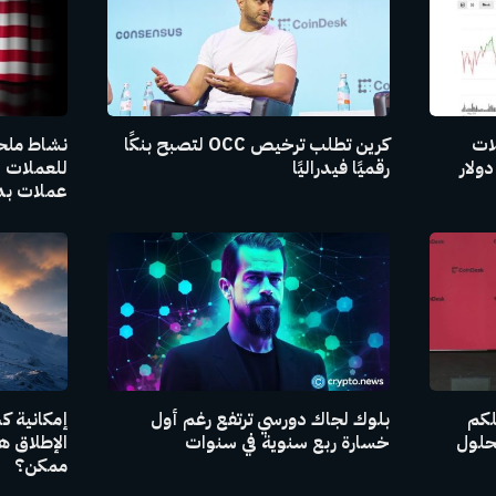
لات
كرين تطلب ترخيص OCC لتصبح بنكًا
نشاط ملح
رقميًا فيدراليًا
عملات بدي
للكم
بلوك لجاك دورسي ترتفع رغم أول
حلول
خسارة ربع سنوية في سنوات
ممكن؟