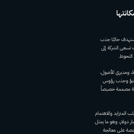
ر لتعزيز مكانتها
تستهدف حاليًا جذب
 تسعى الشركة إلى
التحوط.
، ومديري الأصول،
لتنبؤ وجذب رؤوس
رية مصممة خصيصاً
رتفاعاً ملحوظاً، بنسبة 800%، مما يؤكد الطلب المتزايد والاهتمام
ل هذه الجهات. بالتوازي مع ذلك، وصل حجم التداول السنوي لكالشي إلى 178 مليار دولار، وهو ما يمثل
عام 2025، مما يشير إلى قدرة المنصة على معالجة