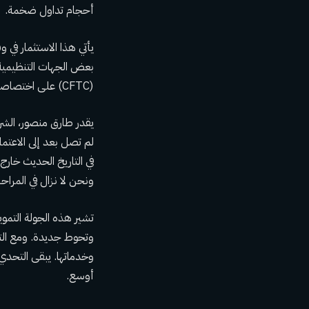
أحجام تداول ضخمة.
يأتي هذا الاستثمار في
بعض الجهات التنظيمية ا
(CFTC) على اختصاصها الحصري بالإشراف على أسواق الأحداث، مما يخلق بيئة تنظيمية معقدة بالنسبة لأسواق التنبؤ.
يقدر طارق منصور، الشر
لم تصل بعد إلى الاعتما
في التاريخ الحديث خارج
ونحن لا نزال في المراح
تشير هذه الجولة التمويل
وتحوط جديدة. ومع الترك
وخدماتها. يبقى التحدي
أوسع.