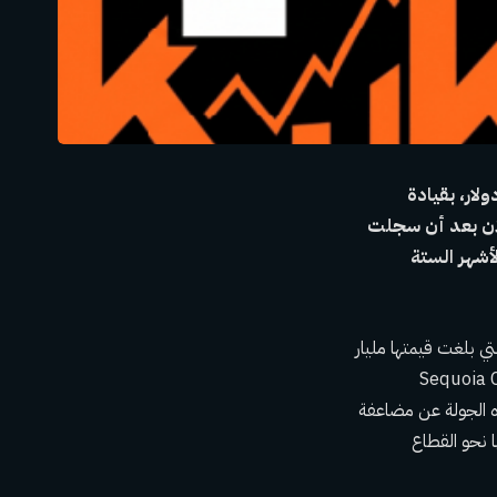
 ضخمة من السلسلة F بقيمة مليار دولار، بقيادة
علان بعد أن سجلت
 إلى 178 مليار دولار خلال الأشهر الستة
التنبؤ الرائدة، كالشي (Kalshi)، عن إغلاق جولتها التمويلية من السلسلة F، والتي بلغت قيمتها مليار
كة بارزة من شركات استثمارية عملاقة مثل Sequoia Capital،
Andreessen Hor، و ARK Invest. أسفرت هذه الجولة عن مضاعفة
وسعها نحو القطاع