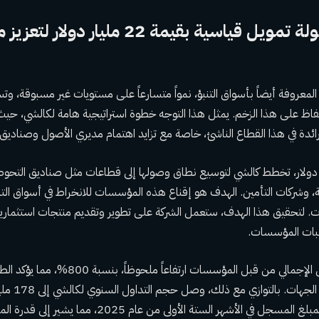
كالشي تغلق جولة تمويل قياسية بقيمة 22 مليار دولا
لمعروفة أيضاً بأسواق التنبؤ، نمواً متسارعاً على مستويات غير مسبوقة، و
اظ على هذا الزخم. يمثل هذا التوجه خطوة استراتيجية هامة لكالشي، حيث
ائدة في هذا القطاع الناشئ، خاصة مع تزايد اهتمام مديري الأصول وصناديق 
 دولار، تخطط كالشي لتوسيع نطاق وصولها إلى قطاعات مثل صناديق التحوط
ة، وشركات التأمين. الهدف هو إقناع هذه المؤسسات للانخراط في أسواق ا
رات. لتحقيق هذا الهدف، ستعمل الشركة على تطوير وتقديم منتجات استثما
لبات المؤسسات.
وقد شهد حجم التداول الإجمالي من قبل المؤسسات ا
المتنامي من قب
أكثر من ثلاثة أضعاف المبلغ المسجل في الأشهر الستة الأولى من 