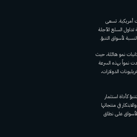
ت أمريكية. تسعى
 تداول السلع الآجلة
انيات نمو هائلة، حيث
ت نمواً بهذه السرعة
يليونات الدولارات،
نبؤ كأداة استثمار
ابتكار في منتجاتها
الأسواق على نطاق