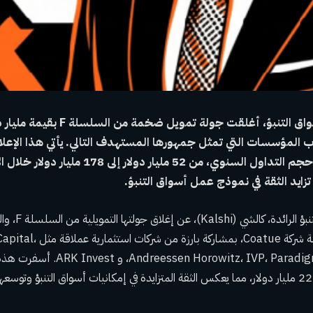
كالشي، الرائدة في أسواق التنبؤ، أغلقت جولة تمويل
ف جذب المؤسسات التي تمثل جمهورها المستهدف التالي. يأتي هذا الإ
الشركة نموًا هائلاً في حجم التداول السنوي، من 52 مليار دولار
زايد الثقة في نموذج عمل أسواق التنبؤ.
أعلنت منصة أسواق 
دولار. قادت هذه الجولة شركة Coatue، بمشار
owitz، IVP، Paradigm، Morgan Stanley
تقييم الشركة ليصل إلى 22 مليار دولار، مما يعكس الثقة المتزايدة في إمكانيات أسواق التنبؤ وت