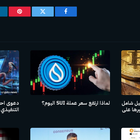
فيسبوك
تويتر
بينتيريس
ليل شامل
لماذا ارتفع سعر عملة SUI اليوم؟
دعوى احت
يرها على
التنفيذي 