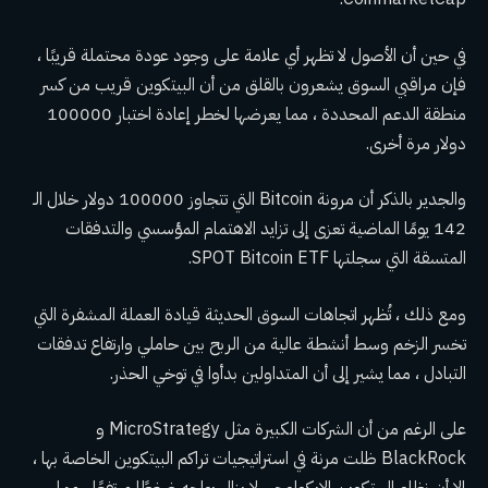
في حين أن الأصول لا تظهر أي علامة على وجود عودة محتملة قريبًا ،
فإن مراقبي السوق يشعرون بالقلق من أن البيتكوين قريب من كسر
منطقة الدعم المحددة ، مما يعرضها لخطر إعادة اختبار 100000
دولار مرة أخرى.
والجدير بالذكر أن مرونة Bitcoin التي تتجاوز 100000 دولار خلال الـ
142 يومًا الماضية تعزى إلى تزايد الاهتمام المؤسسي والتدفقات
المتسقة التي سجلتها SPOT Bitcoin ETF.
ومع ذلك ، تُظهر اتجاهات السوق الحديثة قيادة العملة المشفرة التي
تخسر الزخم وسط أنشطة عالية من الربح بين حاملي وارتفاع تدفقات
التبادل ، مما يشير إلى أن المتداولين بدأوا في توخي الحذر.
على الرغم من أن الشركات الكبيرة مثل MicroStrategy و
BlackRock ظلت مرنة في استراتيجيات تراكم البيتكوين الخاصة بها ،