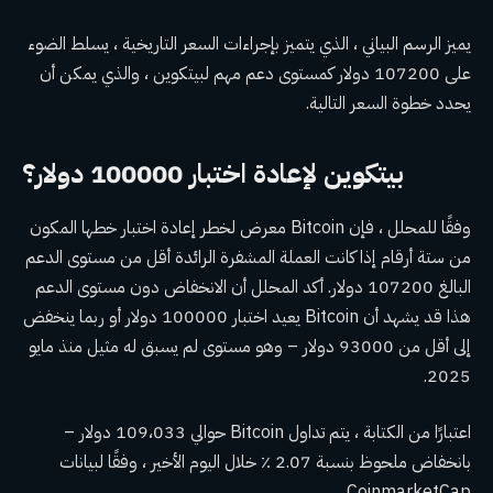
يميز الرسم البياني ، الذي يتميز بإجراءات السعر التاريخية ، يسلط الضوء
على 107200 دولار كمستوى دعم مهم لبيتكوين ، والذي يمكن أن
يحدد خطوة السعر التالية.
بيتكوين لإعادة اختبار 100000 دولار؟
وفقًا للمحلل ، فإن Bitcoin معرض لخطر إعادة اختبار خطها المكون
من ستة أرقام إذا كانت العملة المشفرة الرائدة أقل من مستوى الدعم
البالغ 107200 دولار. أكد المحلل أن الانخفاض دون مستوى الدعم
هذا قد يشهد أن Bitcoin يعيد اختبار 100000 دولار أو ربما ينخفض
​​إلى أقل من 93000 دولار – وهو مستوى لم يسبق له مثيل منذ مايو
2025.
اعتبارًا من الكتابة ، يتم تداول Bitcoin حوالي 109،033 دولار –
بانخفاض ملحوظ بنسبة 2.07 ٪ خلال اليوم الأخير ، وفقًا لبيانات
CoinmarketCap.