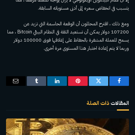
إلا أن نظام البيتكوين الإيكولوجي لا يزال يواجه ضغطًا مرتفعًا ، مما
يتسبب في انخفاض سعره إلى أدنى مستوياته السابقة.
ومع ذلك ، اقترح المحللون أن الوقعة الحاسمة التي تزيد عن
107200 دولار يمكن أن تستعيد الثقة في النظام البيئي Bitcoin ، مما
يسمح للعملة المشفرة بالحفاظ على إغلاقها فوق 100000 دولار
وربما لا يتم إعادة اختبار هذا المستوى مرة أخرى.
فيسبوك
تويتر
بينتيريست
لينكدإن
Tumblr
البريد
الإلكترو
المقالات
ذات الصلة