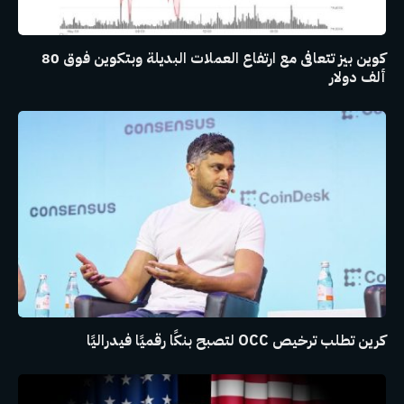
كوين بيز تتعافى مع ارتفاع العملات البديلة وبتكوين فوق 80
ألف دولار
كرين تطلب ترخيص OCC لتصبح بنكًا رقميًا فيدراليًا