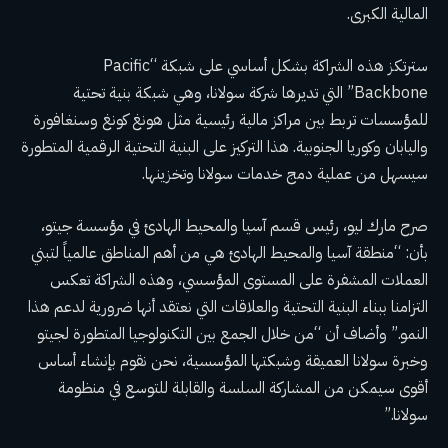
المالية الكبرى.
سترتكز هذه الشراكة بشكل أساسي على شبكة “Pacific
Backbone” التي تديرها شركة سولانا، وهي شبكة بنية تحتية
للمؤسسات تربط بين مراكز مالية رئيسية مثل هونغ كونغ وسنغافورة
واليابان وكوريا الجنوبية. هذا التركيز على البنية التحتية الرقمية المتطورة
سيسهل من عملية دمج خدمات سولانا وتخزينها.
صرح مارك ليو، رئيس قسم آسيا والمحيط الهادئ في مؤسسة جيتو،
بأن: “منطقة آسيا والمحيط الهادئ هي من أهم المناطق عالمياً لتبني
العملات المشفرة على المستوى المؤسسي، وهذه الشراكة تعكس
التزامنا ببناء البنية التحتية والعلاقات التي نعتقد أنها ضرورية لدعم هذا
النمو.” وأضاف أن “من خلال الجمع بين التكنولوجيا المتطورة لجيتو
وخبرة سولانا العميقة وشبكتها المؤسسية، نحن نقوم بإنشاء أساس
أقوى سيمكن من المشاركة السلسة والقابلة للتوسع في منظومة
سولانا.”