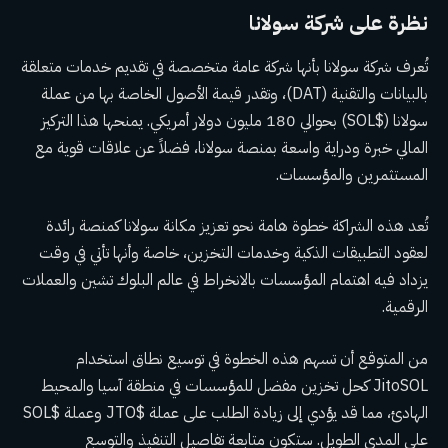
نظرة على شركة سولانا
تُعرف شركة سولانا بأنها شركة عامة متخصصة في تقديم خدمات متعلقة
بالبيانات والتقنية (DAT)، وتقدر قيمة الأصول الخاصة بها من عملة
سولانا (
$SOL
) بحوالي 180 مليون دولار أمريكي. يمنحها هذا التركيز
المالي خبرة ودراية واسعة بمنصة سولانا، فضلاً عن علاقات قوية مع
المستثمرين والمؤسسات.
تُعد هذه الشراكة خطوة هامة نحو تعزيز مكانة سولانا كمنصة رائدة
لعقود التطبيقات الذكية وخدمات التخزين، خاصة وأنها تأتي في وقت
يزداد فيه اهتمام المؤسسات بالانخراط في عالم البلوك تشين والعملات
الرقمية.
من المتوقع أن تسهم هذه الخطوة في توسيع نطاق استخدام
JitoSOL كحل تخزين مفضل للمؤسسات في منطقة آسيا والمحيط
الهادئ، مما قد يؤدي إلى زيادة الطلب على عملة
$JTO
وعملة
$SOL
على المدى الطويل. ستكون متابعة تفاصيل التنفيذ والتوسع