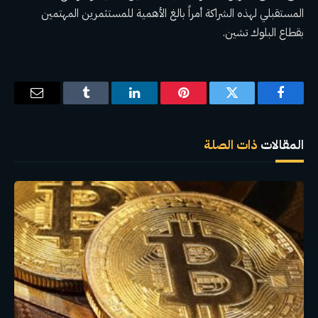
المستقبلي لهذه الشراكة أمراً بالغ الأهمية للمستثمرين المهتمين
بقطاع البلوك تشين.
فيسبوك
تويتر
بينتيريست
لينكدإن
Tumblr
البريد
الإلكترو
المقالات
ذات الصلة