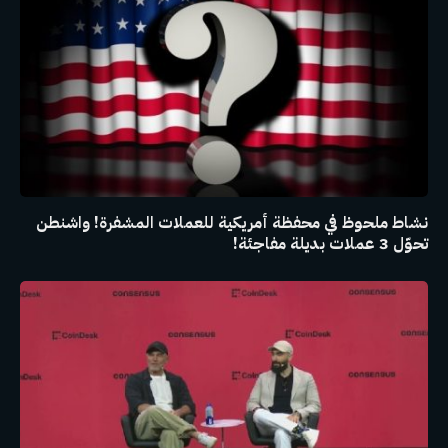
نشاط ملحوظ في محفظة أمريكية للعملات المشفرة! واشنطن
تحوّل 3 عملات بديلة مفاجئة!