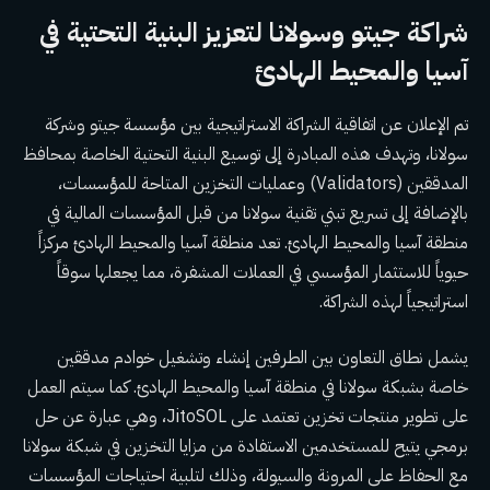
شراكة جيتو وسولانا لتعزيز البنية التحتية في
آسيا والمحيط الهادئ
تم الإعلان عن اتفاقية الشراكة الاستراتيجية بين مؤسسة جيتو وشركة
سولانا، وتهدف هذه المبادرة إلى توسيع البنية التحتية الخاصة بمحافظ
المدققين (Validators) وعمليات التخزين المتاحة للمؤسسات،
بالإضافة إلى تسريع تبني تقنية سولانا من قبل المؤسسات المالية في
منطقة آسيا والمحيط الهادئ. تعد منطقة آسيا والمحيط الهادئ مركزاً
حيوياً للاستثمار المؤسسي في العملات المشفرة، مما يجعلها سوقاً
استراتيجياً لهذه الشراكة.
يشمل نطاق التعاون بين الطرفين إنشاء وتشغيل خوادم مدققين
خاصة بشبكة سولانا في منطقة آسيا والمحيط الهادئ. كما سيتم العمل
على تطوير منتجات تخزين تعتمد على JitoSOL، وهي عبارة عن حل
برمجي يتيح للمستخدمين الاستفادة من مزايا التخزين في شبكة سولانا
مع الحفاظ على المرونة والسيولة، وذلك لتلبية احتياجات المؤسسات