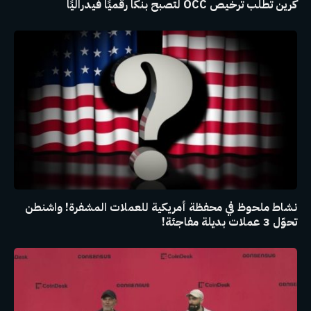
كرين تطلب ترخيص OCC لتصبح بنكًا رقميًا فيدراليًا
نشاط ملحوظ في محفظة أمريكية للعملات المشفرة! واشنطن
تحوّل 3 عملات بديلة مفاجئة!