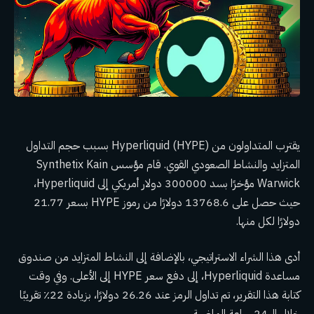
يقترب المتداولون من Hyperliquid (HYPE) بسبب حجم التداول
المتزايد والنشاط الصعودي القوي. قام مؤسس Synthetix Kain
Warwick مؤخرًا بسد 300000 دولار أمريكي إلى Hyperliquid،
حيث حصل على 13768.6 دولارًا من رموز HYPE بسعر 21.77
دولارًا لكل منها.
أدى هذا الشراء الاستراتيجي، بالإضافة إلى النشاط المتزايد من صندوق
مساعدة Hyperliquid، إلى دفع سعر HYPE إلى الأعلى. وفي وقت
كتابة هذا التقرير، تم تداول الرمز عند 26.26 دولارًا، بزيادة 22٪ تقريبًا