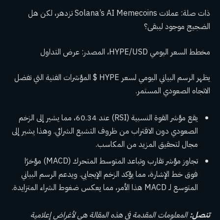
ذات صلة: عملات Solana’s AI Memecoins تزدهر، لكن هل
الضجيج موجود ليبقى؟
مخطط السعر اليومي HYPE/USD، المصدر: عرض التداول
يظهر الرسم البياني اليومي لسعر HYPE $ المؤشرات الفنية التي تفضل
الاتجاه الصعودي المستمر.
يقع مؤشر القوة النسبية (RSI) عند 60.34، مما يشير إلى الزخم
الصعودي دون الاقتراب من ظروف التشبع الشرائي. وهذا يشير إلى
مجال لتحقيق المزيد من المكاسب.
تجاوز مؤشر تقارب وتباعد المتوسط ​​المتحرك (MACD) مؤخرًا
فوق خط الإشارة، مما يؤكد الزخم الإيجابي. ويدعم الرسم البياني
المتوسع لـ MACD هذا الأمر، مما يعكس ضغوط الشراء المتزايدة.
تنصل:
المعلومات المقدمة في هذه المقالة هي لأغراض إعلامية