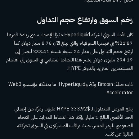
خلال الـ 24 ساعة الماضية.
زخم السوق وارتفاع حجم التداول
كان الأداء السوقي لشركة Hyperliquid مثيرًا للإعجاب، مع زيادة قدرها
21.87% في قيمتها السوقية، والتي تبلغ الآن 8.76 مليار دولار. كما
ارتفع حجم التداول على مدار 24 ساعة بنسبة 33.41٪ ليصل إلى
294.19 مليون دولار. يشير هذا النشاط المتنامي في السوق إلى اهتمام
المستثمرين المتزايد بالدولار HYPE.
ذات صلة: Bitcoin وAI وHyperLiquid: ما يمتلكه مؤسسو Web3
Accelerator
يبلغ العرض المتداول لـ $HYPE 333.92 مليون رمزًا، من إجمالي
الحد الأقصى البالغ 1 مليار. يؤكد هذا النشاط المتزايد على الاتجاه
الصعودي للرمز المميز، حيث يراقب المشاركون في السوق تحركاته
التالية عن كثب.