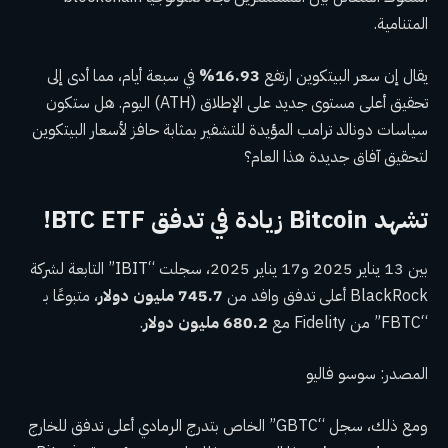
المتنامية.
يقال إن سعر البيتكوين ارتفع
16.93%
في سبعة أيام، مما أدى إلى
تحقيق أعلى مستوى جديد على الإطلاق (ATH) اليوم. هل ستكون
سياسات دونالد ترامب المؤيدة للتشفير بمثابة حافز لأسعار البيتكوين
لتحقيق آفاق جديدة هذا العام؟
تشهد Bitcoin زيادة في تدفق BTC ETF!
بين 13 يناير 2025 و17 يناير 2025، سجلت “IBIT” التابعة لشركة
BlackRock أعلى تدفق وافد من
745.7 مليون دولار
، متبوعًا بـ
“FBTC” من Fidelity مع
680.2 مليون دولار
.
المصدر: سوسو فاليو
ومع ذلك، سجل “GBTC” الخاص بتدرج الرمادي أعلى تدفق للخارج