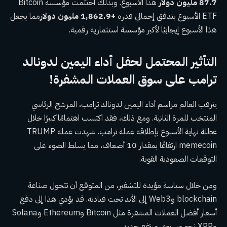
87.7 مليون دولار
هذا الاسبوع. وبذلك اختتمت مؤسسة Bitcoin
ETF الأسبوع بتدفق إجمالي قدره
+1,862.9 مليون دولار
مما يجعل
هذا الأسبوع إيجابيًا لأكبر مؤسسة استثمارية رقمية.
التأثير المحتمل لحفل أداء اليمين لدونالد
ترامب على سوق العملات المشفرة!
يترقب العالم مراسم أداء اليمين لدونالد ترامب، المرشح الرئاسي
المنتخب للمرة الثانية. ومع ذلك، فقد اكتسب اهتمامًا كبيرًا خلال
عطلة نهاية الأسبوع بإطلاقه عملة ترامب. شهدت عملة TRUMP
memecoin ارتفاعًا بمقدار 10 أضعاف، مما يسلط الضوء على
التوقعات الصعودية القوية.
ومن خلال سياسة مؤيدة للتشفير، من المتوقع أن تتحول صناعة
blockchain وWeb3 إلى الأبد تحت قيادته. قد يؤدي هذا إلى دفع
أسعار أفضل العملات المشفرة مثل Bitcoin وEthereum وSolana
وXRP نحو مستوى مرتفع جديد.