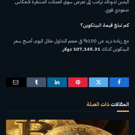
اليمين لدونالد ترامب إلى تعرض سوق العملات المشفرة لانعكاس
صعودي قوي.
كم تبلغ قيمة البيتكوين؟
مع زيادة تزيد عن 100% في حجم التداول خلال اليوم، أصبح سعر
البيتكوين كذلك
107,145.31 دولار
.
فيسبوك
تويتر
بينتيريست
لينكدإن
Tumblr
البريد
الإلكترو
المقالات
ذات الصلة