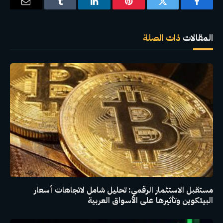
فيسبوك
تويتر
بينتيريست
لينكدإن
Tumblr
البريد
الإلكترو
المقالات
ذات الصلة
مستقبل الاستثمار الرقمي: تحليل شامل لاتجاهات أسعار
البيتكوين وتأثيرها على الأسواق العربية