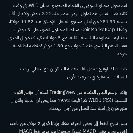
لقد تحول محللو السوق إلى الاتجاه الصعودي بشأن WLD. في وقت
كتابة هذا التقرير، يتم تداول الرمز المميز عند 2.22 دولار، ولا يزال أقل
بنسبة 81.39٪ من أعلى مستوى له على الإطلاق عند 11.82 دولارًا،
وفقًا لـ CoinMarketCap. يسلط المحللون الضوء على 3 دولارات
باعتبارها المقاومة الرئيسية التالية، مع 5 دولارات كهدف طويل المدى.
يقف الدعم الرئيسي عند 2 دولار، مع 1.80 دولار كمنطقة احتياطية
حرجة.
ذات صلة: ارتفاع معدل تقلب عملة البيتكوين مع تخطي ترامب
للعملات المشفرة في تصرفاته الأولى
يؤكد الرسم البياني المقدم من TradingView أعلاه أن مؤشر القوة
النسبية (RSI) لـ WLD يقرأ قيمة 49.92 مما يعني أن الدببة والثيران
متورطون في لعبة شد الحبل من أجل الهيمنة.
يشير تدرج الخط إلى بعض الحركة ذهابًا وإيابًا فوق 2 دولار. من ناحية
أخرى، يظهر مؤشر MACD تباعدًا صعوديًا مع مرور خط MACD