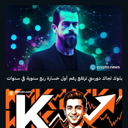
بلوك لجاك دورسي ترتفع رغم أول خسارة ربع سنوية في سنوات