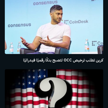
كرين تطلب ترخيص OCC لتصبح بنكًا رقميًا فيدراليًا