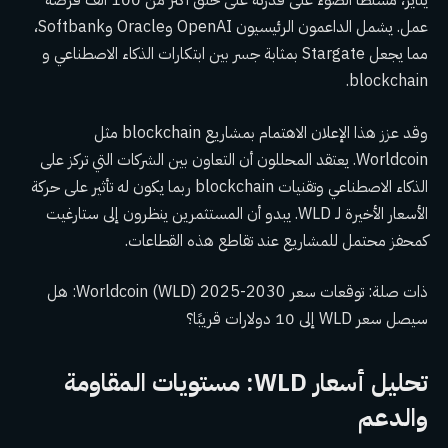
يناير، مسلطًا الضوء على قدرته على خلق أكثر من 100 ألف فرصة
عمل. يشمل الداعمون الرئيسيون OpenAI وOracle وSoftbank،
مما يجعل Stargate بمثابة جسر بين ابتكارات الذكاء الاصطناعي و
blockchain.
وقد عزز هذا الإعلان الاهتمام بمشاريع blockchain مثل
Worldcoin. يعتقد المحللون أن التعاون بين الشركات التي تركز على
الذكاء الاصطناعي وتقنيات blockchain ربما يكون له تأثير على حركة
الأسعار الأخيرة لـ WLD. يبدو أن المستثمرين ينظرون إلى ستارغيت
كمحفز محتمل للمشاريع عند تقاطع هذه القطاعات.
ذات صلة: توقعات سعر Worldcoin (WLD) 2025-2030: هل
سيصل سعر WLD إلى 10 دولارات قريبًا؟
تحليل أسعار WLD: مستويات المقاومة
والدعم