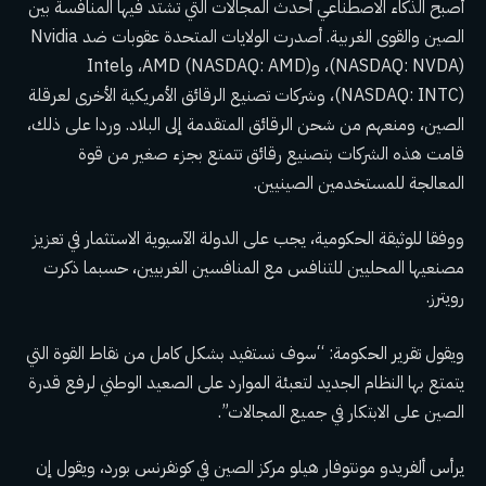
أصبح الذكاء الاصطناعي أحدث المجالات التي تشتد فيها المنافسة بين
الصين والقوى الغربية. أصدرت الولايات المتحدة عقوبات ضد Nvidia
(NASDAQ: NVDA)، وAMD (NASDAQ: AMD)، وIntel
(NASDAQ: INTC)، وشركات تصنيع الرقائق الأمريكية الأخرى لعرقلة
الصين، ومنعهم من شحن الرقائق المتقدمة إلى البلاد. وردا على ذلك،
قامت هذه الشركات بتصنيع رقائق تتمتع بجزء صغير من قوة
المعالجة للمستخدمين الصينيين.
ووفقا للوثيقة الحكومية، يجب على الدولة الآسيوية الاستثمار في تعزيز
مصنعيها المحليين للتنافس مع المنافسين الغربيين، حسبما ذكرت
رويترز.
ويقول تقرير الحكومة: “سوف نستفيد بشكل كامل من نقاط القوة التي
يتمتع بها النظام الجديد لتعبئة الموارد على الصعيد الوطني لرفع قدرة
الصين على الابتكار في جميع المجالات”.
يرأس ألفريدو مونتوفار هيلو مركز الصين في كونفرنس بورد، ويقول إن