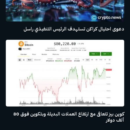
دعوى احتيال كراكن تستهدف الرئيس التنفيذي راسل
كوين بيز تتعافى مع ارتفاع العملات البديلة وبتكوين فوق 80
ألف دولار