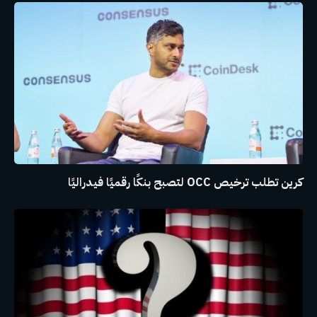
كرين تطلب ترخيص OCC لتصبح بنكًا رقميًا فيدراليًا