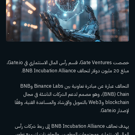
خصصت Gate Ventures، قسم رأس المال الاستثماري في Gate.io،
مبلغ 20 مليون دولار لتحالف BNB Incubation Alliance.
التحالف عبارة عن مبادرة تعاونية بين Binance Labs وBNB
(BNB) Chain، وهو مصمم لدعم الشركات الناشئة في مجال
blockchain وWeb3 بالتمويل والإرشاد والمساعدة الفنية، وفقًا
لإصدار Gate.io.
يهدف تحالف BNB Incubation Alliance إلى ربط شركات رأس
المال الاستثماري ومجتمعات المطورين والحاضنات لتسريع تطوير