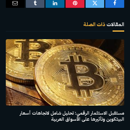
فيسبوك
تويتر
بينتيريست
لينكدإن
Tumblr
البريد
الإلكترو
المقالات
ذات الصلة
مستقبل الاستثمار الرقمي: تحليل شامل لاتجاهات أسعار
البيتكوين وتأثيرها على الأسواق العربية