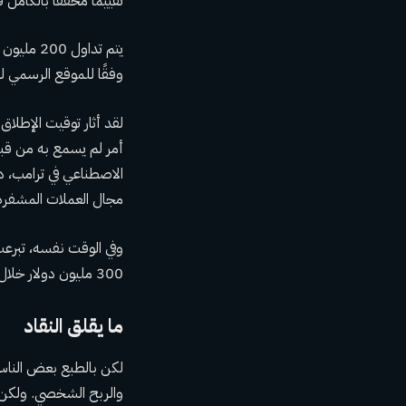
تقييمًا مخففًا بالكامل قدره 27 مليار دولار. ويأتي كل هذا قبل أقل من 48 ساعة
يتم تداو
وفقًا للموقع الرسمي ل
لقد أثار توقيت الإطلاق
أمر لم يسمع به من قبل
الاصطناعي في ترامب، دي
مجال العملات المشفرة 
300 مليون دولار خلال الحملة الانتخابية.
ما يقلق النقاد
لكن بالطبع بعض الناس
والربح الشخصي. ولكن مه