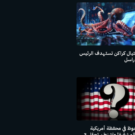
يال كراكن تستهدف الرئيس
راسل
وظ في محفظة أمريكية
للعملات المشفرة! واشنطن تحوّل 3