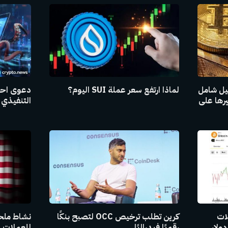
ليل شامل
لماذا ارتفع سعر عملة SUI اليوم؟
دعوى احت
يرها على
التنفيذي 
لات
كرين تطلب ترخيص OCC لتصبح بنكًا
نشاط ملح
رقميًا فيدراليًا