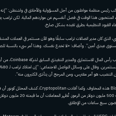
نائب رئيس منظمة مواطنون من أجل المسؤولية والأخلاق في واشنطن: “إنه أ
ء المنتخبون هذا الوقت في فصل أنفسهم عن مواردهم المالية. لكن ترامب 
إلغاء القيود التنظيمية بطرق تفيده بشكل صارخ.
مستوى عيدي أمين”. وأضاف: «لا تخدع نفسك. وهذا أمر سيء بالنسبة للصن
حذر نيك توماينو، صاحب رأس 
ترامب قد 
 التنصيب هو أمر مفترس، ومن المرجح أن يتأذى الكثيرون منه”.
تدعم بيانات Blockchain هذه المخاوف. وكما أفادت ptopolitan