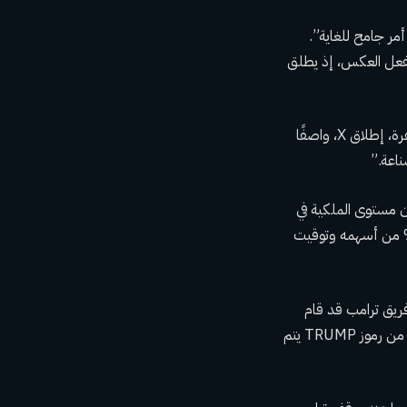
مر جامح للغاية”.
يفعل العكس، إذ يطلق
انتقد أنتوني سكاراموتشي، الذي كان مدير اتصالات ترامب سابقًا وهو الآن مستثمر في العملات المشفرة، إطلاق X، واصفًا
اعة.”
المال الاستثماري والمدير التنفيذي السابق لشركة Coinbase، من أن مستوى الملكية في
يضر صغار المستثمرين. وقال على وسائل التواصل الاجتماعي: “إن امتلاك ترامب لـ 80% من أسهمه وتوقيت
Cry، كشف المحلل كونور أن فريق ترامب قد قام
بالفعل بتفريغ ما قيمته 500 مليون دولار من الرموز. تُظهر المعاملات أن ما قيمته 20 مليون دولار من رموز TRUMP يتم