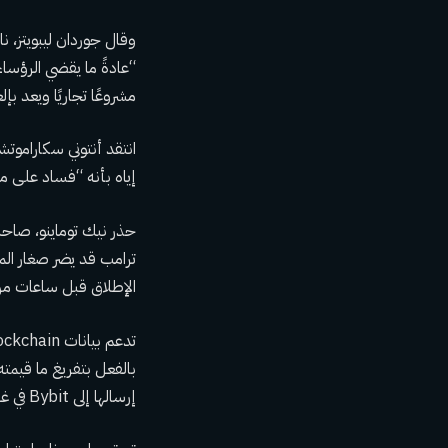
وقال جوردان ليبويتز، 
“عادةً ما يقضي الرؤسا
مشروعًا تجاريًا ويعد ب
إياه بأنه “فساد على 
الإطلاق قبل ساعات من
إرسالها إلى Bybit في غضون سبع ساعات من الإطلاق.