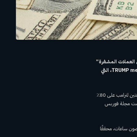
blockchain Ark، أصبح “رئيس العملات المشفرة”
دونالد ترامب أكثر ثراءً بقيمة 28 مليار دولار بين عشية وضحاها، وذلك بفضل عملة TRUMP meme، التي
بسعر 28 دولارًا لكل رمز، ومع سيطرة شركتي CIC Digital LLC وFight Fight Fight LLC التابعتين لترامب على 80٪
 22.4 مليار دولار. للسياق، قيمت مجلة فوربس
ر في غضون ساعات، محققًا