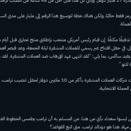
 من تنصيب ترامب.
ل 200 مليون رمز فقط حاليًا، ولكن هناك خطة لتوسيع هذا الرقم إلى مليار على مدى الس
لعملة.
 تدقيقًا مكثفًا. إن قيام رئيس أمريكي منتخب بإطلاق منتج تجاري قبل أيام 
. في حفل افتتاح غير رسمي للعملات المشفرة ليلة الجمعة، وعد قيصر العمل
فيد ساكس، بما يلي: “لقد انتهى عهد الإرهاب ضد العملات المشفرة. لقد بدأ 
للتو.”
وفي الوقت نفسه، تبرعت شركات العملات المشفرة بأكثر من 10 ملايين دولار
 ليسوا سعداء بأي من هذا. من المسلم به أن ترامب يطمس الخطوط الفا
لا، هذا هو دونالد ترامب. متى اتبع القواعد؟