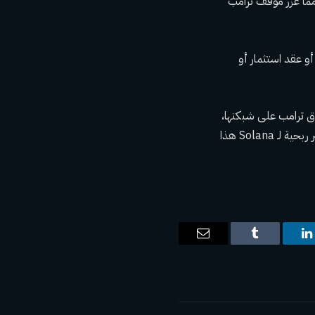
معظم احتياطيات USDC المرتبطة بهذه المعاملات إلى مجمعات السيولة في Meteora، مما عزز موقف ترامب
ة أو عقد استثمار أو
% خلال الـ 24 ساعة التي أعقبت إطلاق ترامب على شبكتها،
لتصل إلى أعلى مستوى لها خلال اليوم بنسبة 23%. وفقًا لبيانات CoinGecko، يعد هذا اليوم الأكثر ربحية لـ Solana هذا
ت
لينكدإن
Tumblr
البريد
الإلكتروني