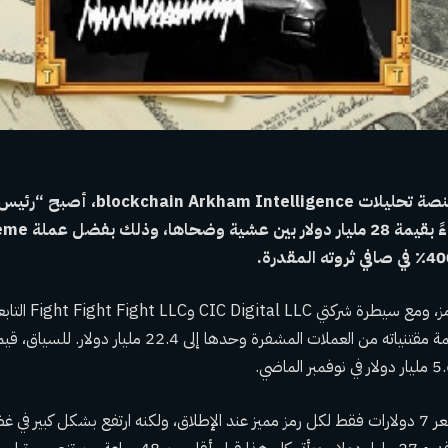
من منصة تحليلات ham Intelligence
من العرض، ارتفعت قيمة مقتنياته من العملات المشفرة وحدها إلى
تم تداول TRUMP بسعر 7 دولارات فقط لكل رمز مميز عند الإطلاق، ولكنه ارتفع بشكل كبي