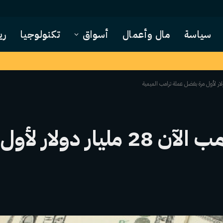
سياسة
مال وأعمال
أسواق
تكنولوجيا
ري
تبلغ القيمة الصافية لترامب الآن 28 م