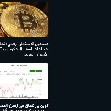
مستقبل الاستثمار الرقمي: تح
لاتجاهات أسعار البيتكوين وتأث
الأسواق العربية
كوين بيز تتعافى مع ارتفاع العم
البديلة وبتكوين فوق 80 ألف دولار