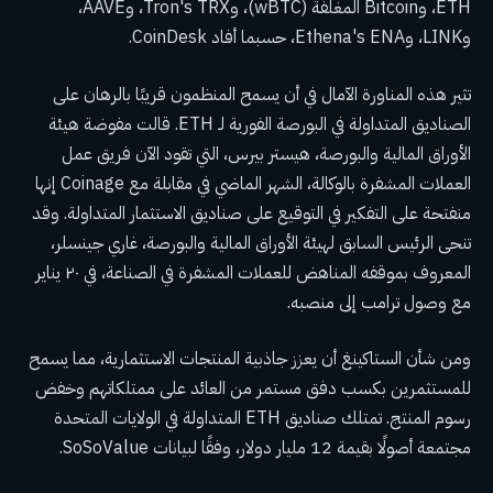
ETH، وBitcoin المغلفة (wBTC)، وTron's TRX، وAAVE،
وLINK، وEthena's ENA، حسبما أفاد CoinDesk.
تثير هذه المناورة الآمال في أن يسمح المنظمون قريبًا بالرهان على
الصناديق المتداولة في البورصة الفورية لـ ETH. قالت مفوضة هيئة
الأوراق المالية والبورصة، هيستر بيرس، التي تقود الآن فريق عمل
العملات المشفرة بالوكالة، الشهر الماضي في مقابلة مع Coinage إنها
منفتحة على التفكير في التوقيع على صناديق الاستثمار المتداولة. وقد
تنحى الرئيس السابق لهيئة الأوراق المالية والبورصة، غاري جينسلر،
المعروف بموقفه المناهض للعملات المشفرة في الصناعة، في ٢٠ يناير
مع وصول ترامب إلى منصبه.
ومن شأن الستاكينغ أن يعزز جاذبية المنتجات الاستثمارية، مما يسمح
للمستثمرين بكسب دفق مستمر من العائد على ممتلكاتهم وخفض
رسوم المنتج. تمتلك صناديق ETH المتداولة في الولايات المتحدة
مجتمعة أصولًا بقيمة 12 مليار دولار، وفقًا لبيانات SoSoValue.