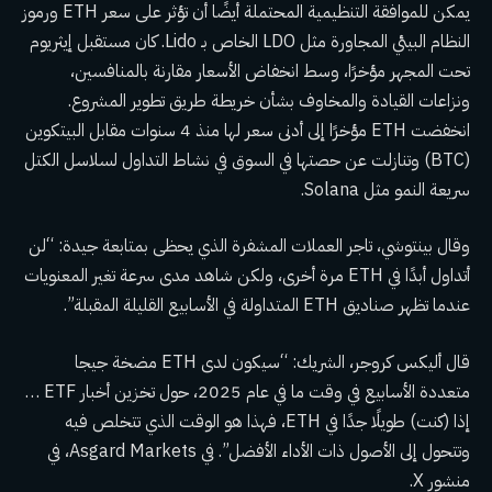
يمكن للموافقة التنظيمية المحتملة أيضًا أن تؤثر على سعر ETH ورموز
النظام البيئي المجاورة مثل LDO الخاص بـ Lido. كان مستقبل إيثريوم
تحت المجهر مؤخرًا، وسط انخفاض الأسعار مقارنة بالمنافسين،
ونزاعات القيادة والمخاوف بشأن خريطة طريق تطوير المشروع.
انخفضت ETH مؤخرًا إلى أدنى سعر لها منذ 4 سنوات مقابل البيتكوين
(BTC) وتنازلت عن حصتها في السوق في نشاط التداول لسلاسل الكتل
سريعة النمو مثل Solana.
وقال بينتوشي، تاجر العملات المشفرة الذي يحظى بمتابعة جيدة: “لن
أتداول أبدًا في ETH مرة أخرى، ولكن شاهد مدى سرعة تغير المعنويات
عندما تظهر صناديق ETH المتداولة في الأسابيع القليلة المقبلة”.
قال أليكس كروجر، الشريك: “سيكون لدى ETH مضخة جيجا
متعددة الأسابيع في وقت ما في عام 2025، حول تخزين أخبار ETF …
إذا (كنت) طويلًا جدًا في ETH، فهذا هو الوقت الذي تتخلص فيه
وتتحول إلى الأصول ذات الأداء الأفضل”. في Asgard Markets، في
منشور X.