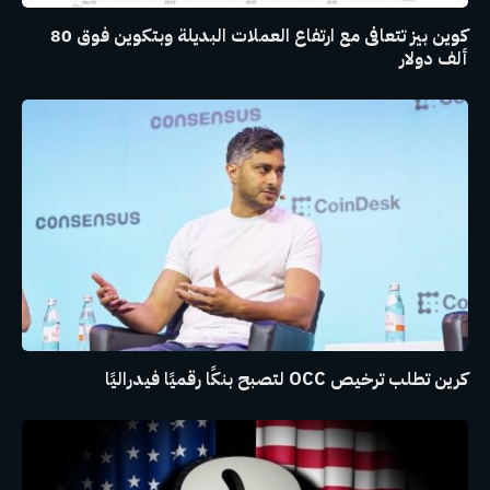
كوين بيز تتعافى مع ارتفاع العملات البديلة وبتكوين فوق 80
ألف دولار
كرين تطلب ترخيص OCC لتصبح بنكًا رقميًا فيدراليًا