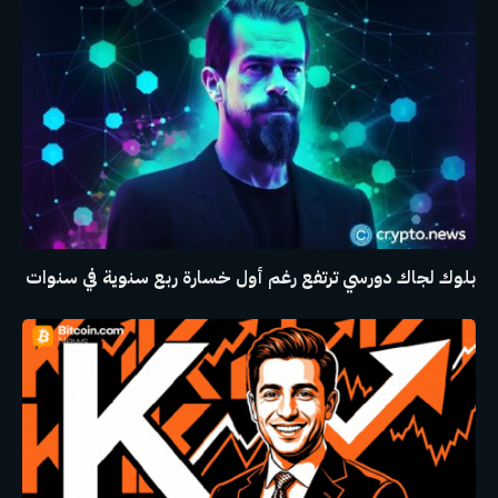
بلوك لجاك دورسي ترتفع رغم أول خسارة ربع سنوية في سنوات