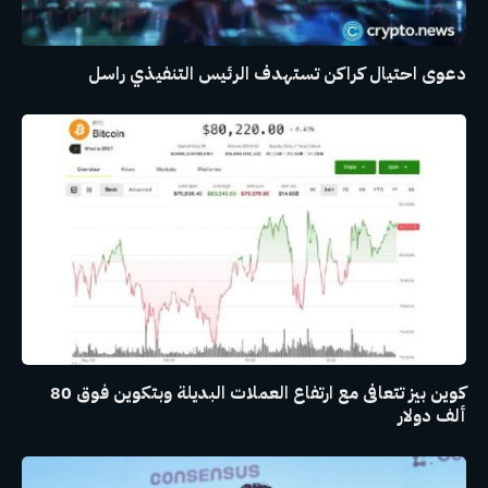
دعوى احتيال كراكن تستهدف الرئيس التنفيذي راسل
كوين بيز تتعافى مع ارتفاع العملات البديلة وبتكوين فوق 80
ألف دولار