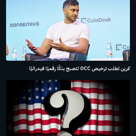
كرين تطلب ترخيص OCC لتصبح بنكًا رقميًا فيدراليًا