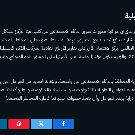
لية
زاندي في مراقبة تطورات سوق الذكاء الاصطناعي عن كثب، مع التركيز بش
يشارك نتائج تحليله مع الجمهور، بهدف تسليط الضوء على المخاطر المحتملة
 العالمي. يركز الاهتمام الآن على تقارير الأرباح القادمة لشركات الذكاء الاصطن
الربع الأول من عام 2026، والتي ستكون مؤشرًا حاسمًا على قدرتها على تحقيق النمو المتوقع 
دية المتعلقة بالذكاء الاصطناعي غير واضحة، وهناك العديد من العوامل التي 
ذه العوامل التطورات التكنولوجية، والسياسات الحكومية، والظروف الاقتصاد
راية بهذه العوامل وأن نتخذ خطوات استباقية لإدارة المخاطر المحتملة.
فيسبوك
تويتر
بينتيريس