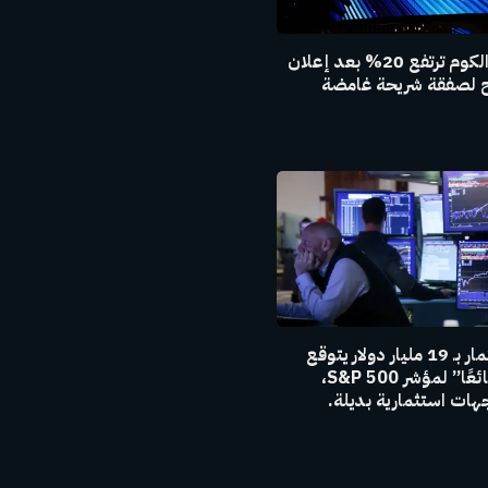
أسهم كوالكوم ترتفع 20% بعد إعلان
مح لصفقة شريحة غامضة
مدير استثمار بـ 19 مليار دولار يتوقع
“عقدًا ضائعًا” لمؤشر S&P 500،
هات استثمارية بديلة.