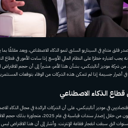
در قلق متنامٍ في السيناريو السلبي لنمو الذكاء الاصطناعي، ويعد مقلقًا بما
نه يجب اعتباره خطرًا على النظام المالي الأوسع إذا ساءت الأمور في قطاع ال
من شركة موديز أناليتيكس، بشأن هذا الأمر، مشيراً إلى أن حجم الاقتراض ال
 أضرار جسيمة إذا لم تتمكن هذه الشركات من الوفاء بتوقعات المستثمري
ي قطاع الذكاء الاصطناعي
لاقتصاديين في موديز أناليتيكس، على أن الشركات الرائدة في مجال الذكاء الا
مستويات عالية من الديون من خلال إصدار سندات قياسية في عا
لسنوات التي سبقت انفجار فقاعة الإنترنت. وأشار إلى أن هذا الاقتراض ليس