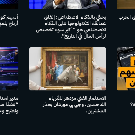
ق الحرب
بحثي بالذكاء الاصطناعي: إنفاق
عمالقة التكنولوجيا على الذكاء
أرباح يل
الاصطناعي هو “أكبر سوء تخصيص
لرأس المال في التاريخ”.
الاستثمار الفني مزدهر للأثرياء
ة؟
الفاحشين، وجي بي مورغان يحذر
المشترين.
ونقترح وج