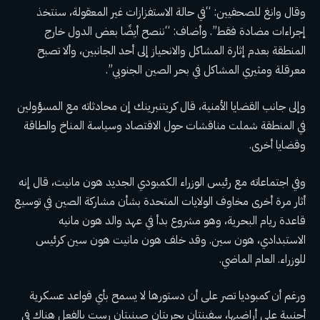
وقال وانغ للصحفيين: “في حالة الاستفزازات غير المعقولة، سنتخذ
إجراءات مضادة فقط”. وأضاف: “ننصح أيضًا بعض الدول خارج
المنطقة بعدم إثارة المشاكل والانحياز إلى أحد الجانبين، وألا تصبح
معرقلة ومثيري المشاكل في بحر الصين الجنوبي”.
وإلى جانب القضايا الأمنية، قال كريتنبرينك إن محادثاته مع المسؤولين
في المنطقة شملت مناقشات حول الاقتصاد وسياسة المناخ والطاقة
وقضايا أخرى.
وفي اجتماعاته مع رئيس الوزراء الكمبودي الجديد هون مانيت، قال إنه
أثار مرة أخرى مخاوف الولايات المتحدة بشأن مشاركة الصين في توسيع
قاعدة ريام البحرية، وهو مشروع بدأ في عهد والد هون مانيه
الاستبدادي، هون سين. وقد خلف هون مانيت هون سين كرئيس
للوزراء. العام الماضي.
ورغم أن كمبوديا تصر على أن دستورها لا يسمح بأي قواعد عسكرية
أجنبية على أراضيها،
سفينتان بحريتان صينيتان
رست بالفعل هناك في