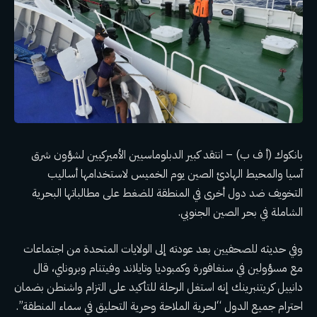
بانكوك (أ ف ب) – انتقد كبير الدبلوماسيين الأميركيين لشؤون شرق
آسيا والمحيط الهادئ الصين يوم الخميس لاستخدامها أساليب
التخويف ضد دول أخرى في المنطقة للضغط على مطالباتها البحرية
الشاملة في بحر الصين الجنوبي.
وفي حديثه للصحفيين بعد عودته إلى الولايات المتحدة من اجتماعات
مع مسؤولين في سنغافورة وكمبوديا وتايلاند وفيتنام وبروناي، قال
دانييل كريتنبرينك إنه استغل الرحلة للتأكيد على التزام واشنطن بضمان
احترام جميع الدول “لحرية الملاحة وحرية التحليق في سماء المنطقة”.