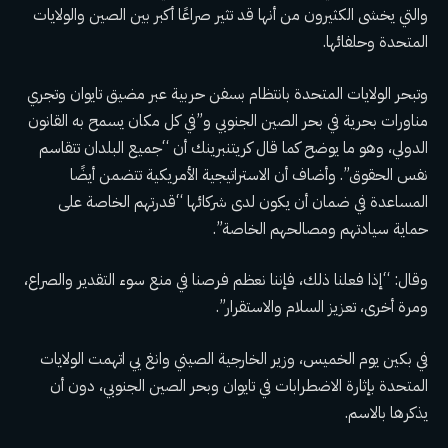
والتي يخشى الكثيرون من أنها قد تثير صراعًا أكبر بين الصين والولايات
المتحدة وحلفائها.
وتبحر الولايات المتحدة بانتظام بسفن حربية عبر مضيق تايوان وتجري
مناورات بحرية في بحر الصين الجنوبي و”في كل مكان يسمح به القانون
الدولي، وهو ما يوضح كما قال كريتنبرينك أن “جميع البلدان تتقاسم
نفس الحقوق”. وأضاف أن الاستراتيجية الأمريكية تتضمن أيضًا
المساعدة في ضمان أن يكون لدى شركائها “قدرتهم الخاصة على
حماية سيادتهم ومصالحهم الخاصة”.
وقال: “إذا فعلنا ذلك، فإننا نعظم فرصنا في منع سوء التقدير والصراع،
ومرة ​​أخرى، تعزيز السلام والاستقرار”.
في بكين يوم الخميس، وزير الخارجية الصيني وانغ يي
اتهمت الولايات
المتحدة
بإثارة الاضطرابات في تايوان وبحر الصين الجنوبي، دون أن
يذكرها بالاسم.