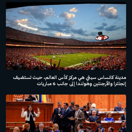
مدينة كانساس سيتي هي مركز كأس العالم، حيث تستضيف
إنجلترا والأرجنتين وهولندا إلى جانب 6 مباريات