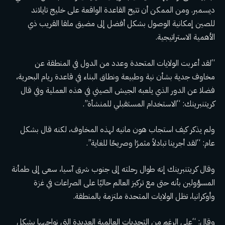
ديسمبر. ومن الممكن أن تتيح القاعدة الواقعة على خليج تايلاند
للصين إمكانية الوصول بشكل أفضل إلى مضيق ملقا القريب ذي
الأهمية الاستراتيجية.
“لقد أعربت الولايات المتحدة وعدد من الدول في المنطقة عن
مخاوف جدية بشأن نية وطبيعة ونطاق البناء في قاعدة ريام البحرية،
فضلا عن الدور الذي يلعبه الجيش الصيني في هذه العملية وفي قال
كريتنبرينك: “الاستخدام المستقبلي للمنشأة”.
ولم يذكر كيف استجاب هون مانيه لهذه المخاوف، لكنه قال بشكل
عام: “لقد أجرينا تبادلاً مثمرًا وصريحًا للغاية”.
وقال كريتنبرينك إنه طوال رحلته إلى جنوب شرق آسيا، سعى إلى طمأنة
المسؤولين بأنه حتى مع تركيز العالم حاليًا على الصراعات في غزة
وأوكرانيا، تظل الولايات المتحدة ملتزمة بالمنطقة.
وقال: “على الرغم من التحديات العالمية العديدة التي نواجهها بشكل