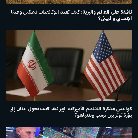
نافذة على العالم والبرية: كيف تعيد الوثائقيات تشكيل وعينا
الإنساني والبيئي؟
كواليس مذكرة التفاهم الأميركية الإيرانية: كيف تحول لبنان إلى
بؤرة توتر بين ترمب ونتنياهو؟