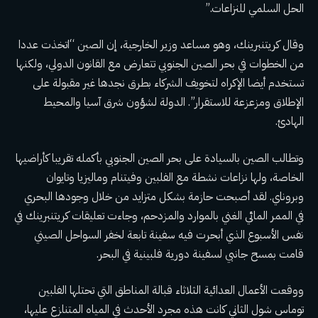
الحل السلمي للنزاعات.”
وقال كريتنبرينك، وهو مساعد وزير الخارجية، إن الصين “اتخذت عددا
من الخطوات في بحر الصين الجنوبي تتعارض مع القانون الدولي، ولكنها
تستخدم أيضا الإكراه لتخويف الشركاء بطرق نجدها غير مقبولة على
الإطلاق ومزعزعة للاستقرار”. الدولة لشؤون شرق آسيا والمحيط
الهادئ.
وتطالب الصين بالسيادة على بحر الصين الجنوبي بأكمله تقريبا كأراضيها
الخاصة، ولها نزاعات نشطة مع الفلبين وفيتنام وماليزيا وتايوان
وبروناي. لقد أصبحت حازمة بشكل متزايد من خلال وجودها البحري
في الممر المائي الغني بالموارد والمزدحم، وجاءت تعليقات كريتنبرينك في
نفس الأسبوع الذي أبحرت فيه سفينة تابعة لخفر السواحل الصيني
قامت بمسح جانبي لسفينة دورية فلبينية في البحر.
ووقعت الأعمال العدائية الثلاثاء قبالة المناطق التي تحتلها الفلبين
توماس شول الثاني
كانت هذه مجرد الأحدث في المياه المتنازع عليها،