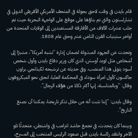
قام بايدن في وقت لاحق بجولة في
المتحف الأمريكي الأفريقي الدولي
في
تشارلستون والتي تم بناؤها على موقع على الواجهة البحرية حيث تم
جلب عشرات الآلاف من الأفارقة المستعبدين إلى الولايات المتحدة من
أواخر ستينيات القرن الثامن عشر وحتى عام 1808.
وتحدث عن الجهود المبذولة لضمان إدارة “تشبه أمريكا”، مشيرًا إلى
أشخاص مثل لويد أوستن، الذي كان وزير دفاع بايدن وأول شخص
أسود يتولى هذا المنصب. وفي حديثه عن ترشيحه لكيتانجي براون
جاكسون كأول امرأة سوداء في المحكمة العليا، انحنى نحو الميكروفون
وقال: “وبالمناسبة، إنها أكثر ذكاءً من هؤلاء الرجال”.
وقال بايدن: “إننا نثبت أنه من خلال تذكر تاريخنا، يمكننا أن نصنع
التاريخ”.
وبينما كان يتحدث، في تجمع حاشد لترامب في واشنطن، متحدثًا تلو
الآخر
وانتقد رئاسة بايدن
قبل صعود الرئيس المنتخب إلى المسرح،