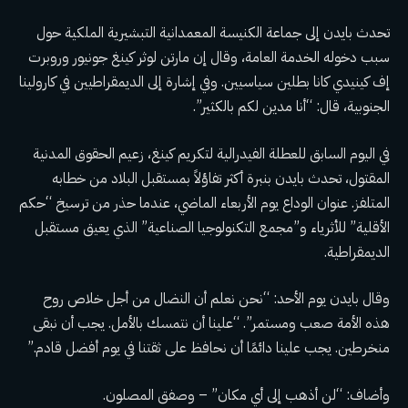
تحدث بايدن إلى جماعة الكنيسة المعمدانية التبشيرية الملكية حول
سبب دخوله الخدمة العامة، وقال إن مارتن لوثر كينغ جونيور وروبرت
إف كينيدي كانا بطلين سياسيين. وفي إشارة إلى الديمقراطيين في كارولينا
الجنوبية، قال: “أنا مدين لكم بالكثير”.
في اليوم السابق للعطلة الفيدرالية لتكريم كينغ، زعيم الحقوق المدنية
المقتول، تحدث بايدن بنبرة أكثر تفاؤلاً بمستقبل البلاد من خطابه
المتلفز.
عنوان الوداع
يوم الأربعاء الماضي، عندما حذر من ترسيخ “حكم
الأقلية” للأثرياء و”مجمع التكنولوجيا الصناعية” الذي يعيق مستقبل
الديمقراطية.
وقال بايدن يوم الأحد: “نحن نعلم أن النضال من أجل خلاص روح
هذه الأمة صعب ومستمر”. “علينا أن نتمسك بالأمل. يجب أن نبقى
منخرطين. يجب علينا دائمًا أن نحافظ على ثقتنا في يوم أفضل قادم.”
وأضاف: “لن أذهب إلى أي مكان” – وصفق المصلون.