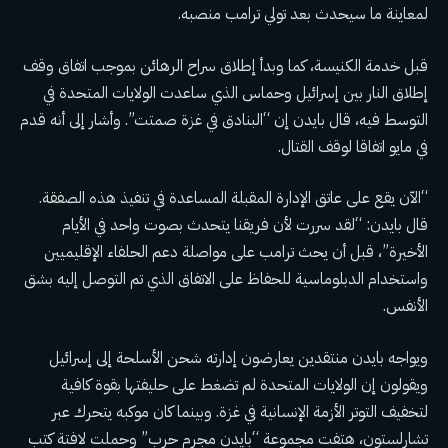
لمعاينة ما سيحدث بعد تولي ترامب منصبه.
قبل خدمة الكنيسة، كما
وبدأ إطلاق سراح الرهائن بموجب اتفاق وقف
إطلاق النار
بين إسرائيل وحماس الذي ساعدت الولايات المتحدة في
التوسط فيه، قال بايدن إن “البنادق في غزة صمتت”. وأشار إلى أنه قدم
في مايو اتفاقا لوقف القتال.
“الآن يقع على عاتق الإدارة المقبلة المساعدة في تنفيذ هذه الصفقة.
قال بايدن: “لقد سررت لأن فريقنا يتحدث بصوت واحد في الأيام
الأخيرة”، قبل أن يحث ترامب على مواصلة دعم الحلفاء الإقليميين
واستخدام الدبلوماسية للحفاظ على الاتفاق الذي تم التوصل إليه بشق
الأنفس.
ويواجه بايدن منتقدين يعارضون إدارته
شحن الأسلحة إلى إسرائيل
ويقولون إن الولايات المتحدة لم تضغط على حليفتها بقوة كافية
لتخفيف التوتر
الأزمة الإنسانية في غزة
. وبينما كان موكبه يتحرك عبر
تشارلستون، هتفت مجموعة “بايدن مجرم حرب” وحملت لافتة كتب