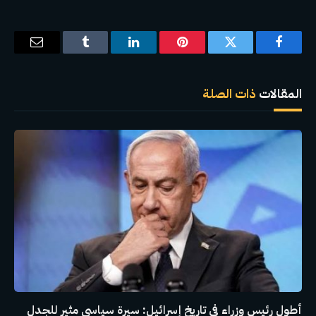
فيسبوك
تويتر
بينتيريست
لينكدإن
Tumblr
البريد
الإلكترو
المقالات
ذات الصلة
أطول رئيس وزراء في تاريخ إسرائيل: سيرة سياسي مثير للجدل