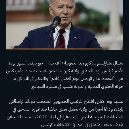
شمال تشارلستون، كارولاينا الجنوبية (أ ف ب) –
جو بايدن
أمضى يومه
الأخير كرئيس يوم الأحد في ولاية كارولينا الجنوبية، حيث حث الأمريكيين
على “الحفاظ على الإيمان بيوم أفضل قادم” والتفكير في تأثير كل من
حركة الحقوق المدنية والدولة نفسها في مساره السياسي.
عشية يوم الاثنين
افتتاح
للرئيس الجمهوري المنتخب
دونالد ترامب
ألقى
بايدن وداعًا أخيرًا من ولاية تحمل معنى خاصًا بعد فوزه الساحق في
الانتخابات التمهيدية للحزب الديمقراطي لعام 2020، مما جعله يحقق
هدف حياته المتمثل في الفوز في الانتخابات كرئيس.