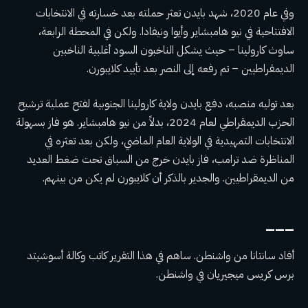
وفي عام 2020، شهد بايدن تعثر حملته بعد خسارته في الانتخابات
الافتتاحية في نيو هامبشاير وأيوا ونيفادا. ولكن في المحطة الرابعة،
ساوث كارولينا – حيث يشكل الناخبون السود أغلبية الناخبين
الديمقراطيين – تم رفعه إلى النصر بعد
تأييد كلايبورن
.
بعد توليه منصبه، دفع بايدن ولاية كارولينا الجنوبية لفتح عملية ترشيح
الحزب الديمقراطي لعام 2024، بدلاً من نيو هامبشاير. هو
فاز بسهولة
الانتخابات التمهيدية في الولاية العام الماضي، ولكن بعد تعثره في
المناظرة ضد ترامب، فاز بايدن
خرج من السباق
تحت ضغط العديد
من الديمقراطيين. والجدير بالذكر أن كلايبورن لم يكن من بينهم.
___
أفاد سانتانا من واشنطن. ساهم في هذا التقرير كاتب وكالة أسوشيتد
برس كريس ميجيريان في واشنطن.