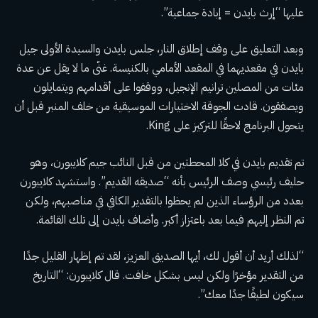
عليها “إرث بايدن = إبادة جماعية”.
وبعد التعليق على وقف إطلاق النار، جلس بايدن والسيدة الأولى جيل
بايدن في مقعديهما في المقعد الأمامي بالكنيسة. غنّى ما لا يقل عن عدة
مئات من المصلين ترانيم الإنجيل، ووقفوا على أقدامهم ويتمايلون
ويصفقون. قادت الجوقة الاختيارات الموسيقية من خلف المنبر قبل أن
يتحول البرنامج لاحقًا للتركيز على King.
تم تقديم بايدن في كلا المحطتين من قبل النائب جيم كلايبورن، وهو
حليف رئيسي وصف الرئيس بأنه “صديقه القديم”. واستشهد كلايبورن
بعدد من الرؤساء الذين لم يحظوا بالتقدير الكافي في مناصبهم، ولكن
تم النظر إليهم فيما بعد باعتزاز أكبر. وأضاف بايدن إلى تلك القائمة.
“لذلك أريد أن أقول لك، أيها الصديق العزيز، لقد تم إظهار القليل جدًا
من التقدير مؤخرًا ولكن ليس بشكل خافت. قال كلايبورن: “التاريخ
سيكون لطيفًا جدًا معك”.