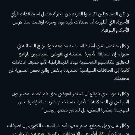
ولكن المحافظين اكتسبوا المزيد من الجرأة بفضل استطلاعات الرأي
الأخيرة، التي أظهرت أن معدلات تأييد يون وحزبه ارتفعت منذ فرض
الأحكام العرفية.
وقال جينمان تشو، أستاذ السياسة بجامعة دوكسونج النسائية في
سيول، إن السابقة الأخيرة المتمثلة في تقويض السياسيين للواقع
لتحقيق مكاسبهم الشخصية تهدد الديمقراطية لأنها تضيف ادعاءات
كاذبة إلى الخلافات السياسية الشديدة بالفعل والتي تجعل التسوية غير
محتملة.
وقال تشو، الذي يتوقع أن تستمر الفوضى حتى يتم تحديد مصير يون
السياسي في المحكمة: “الأحزاب تستخدم نظريات المؤامرة ليس
لمهاجمة بعضها البعض، بل لتدمير بعضها البعض”.
وقال هان وول جيونج، مدير معهد أبحاث الشعب الكوري، إن تصرفات
يون يمكن أن تؤثر أيضًا على الانتخابات الرئاسية الفرعية والانتخابات