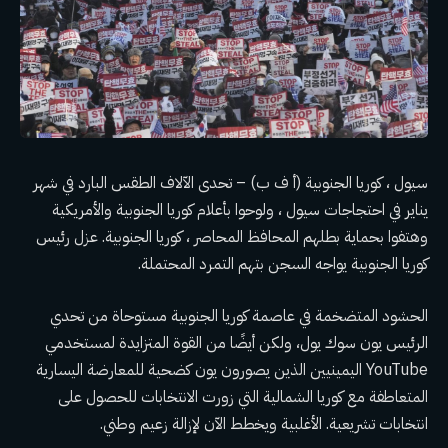
سيول ، كوريا الجنوبية (أ ف ب) – تحدى الآلاف الطقس البارد في شهر
يناير في احتجاجات سيول ، ولوحوا بأعلام كوريا الجنوبية والأمريكية
وهتفوا بحماية بطلهم المحافظ المحاصر ، كوريا الجنوبية.
عزل رئيس
كوريا الجنوبية
يواجه السجن بتهم التمرد المحتملة.
الحشود المتضخمة في عاصمة كوريا الجنوبية مستوحاة من تحدي
الرئيس يون سوك يول، ولكن أيضًا من القوة المتزايدة لمستخدمي
YouTube اليمينيين الذين يصورون يون كضحية للمعارضة اليسارية
المتعاطفة مع كوريا الشمالية التي زورت الانتخابات للحصول على
انتخابات تشريعية. الأغلبية ويخطط الآن لإزالة زعيم وطني.