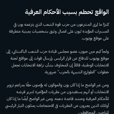
الواقع تحطم بسبب الأحكام العرفية
كثيرًا ما يُرى المشرعون من حزب قوة الشعب الذي يتزعمه يون في
المسيرات المؤيدة ليون على اتصال وثيق بشخصيات يمينية متطرفة
على موقع يوتيوب.
ولجأ كيم مين جيون، عضو مجلس قيادة حزب الشعب الباكستاني، إلى
موقع يوتيوب للدفاع عن قرار الرئيس بإرسال قوات إلى مواقع لجنة
الانتخابات الوطنية، قائلاً إن المخاوف بشأن نزاهة الانتخابات تجعل
خطوات “الطوارئ الشبيهة بالحرب” ضرورية.
ومن غير الواضح ما إذا كان يون والموالون له يؤمنون حقًا بمزاعم تزوير
الانتخابات أو أنهم يستفيدون من نظريات المؤامرة لتبرير فرضه
للأحكام العرفية وحشد قاعدة دعمه. ومن غير الواضح أيضًا ما إذا كان
أولئك الذين يعبرون عن النظريات في الاحتجاجات يمثلون التيار الرئيسي
للناخبين المحافظين.