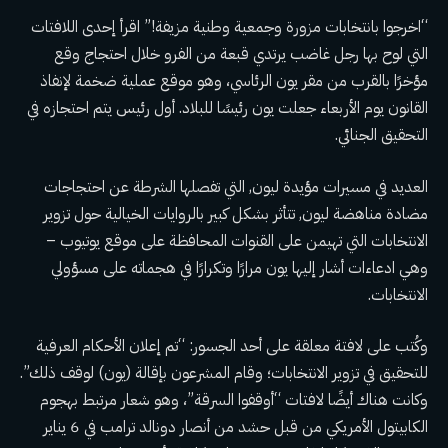
“اخرجوا بانتخابات مزورة وجمعية وطنية مزيفة!” اقرأ إحدى اللافتات
التي لوح بها رجل غاضب يرتدي قبعة من الفرو خلال احتجاج وقع
مؤخرًا بالقرب من مقر يون الرئاسي، وهو موقع عملية ضخمة لإنفاذ
القانون يوم الأربعاء جعلت يون رئيسًا للبلاد.
أول رئيس يتم احتجازه
في
التحقيق الجنائي.
العديد في
مسيرات مؤيدة ليون,
التي تفصلها الشرطة عن
احتجاجات
مضادة مناهضة ليون,
تتأثر بشكل كبير بالروايات الخيالية حول تزوير
الانتخابات التي تهيمن على القنوات المحافظة على موقع يوتيوب –
وهي ادعاءات أشار إليها يون مرارًا وتكرارًا في هجماته على مسؤولي
الانتخابات.
وكُتب على لافتة معلقة على أحد الجسور: “تم إعلان الأحكام العرفية
للتحقيق في تزوير الانتخابات؛ وقام المشرعون بإقالة (يون) لوقف ذلك”.
وكانت هناك أيضًا لافتات “أوقفوا السرقة”، وهو شعار مرتبط بهجوم
الكابيتول الأمريكي من قبل حشد من أنصار دونالد ترامب في 6 يناير