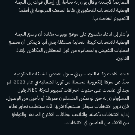
المعارضة لأجندته
وقال يون إنه بحاجة إلى إرسال قوات إلى اللجنة
الوطنية للانتخابات للتحقيق في نقاط الضعف المزعومة في أنظمة
الكمبيوتر الخاصة بها.
وأشار إلى ادعاء مفضوح على موقع يوتيوب مفاده أن وضع اللجنة
الوطنية للانتخابات كهيئة انتخابية مستقلة يعني أنها لا يمكن أن تخضع
لعمليات التفتيش والمصادرة من قبل المحققين المكلفين بإنفاذ
القانون.
عندما قامت وكالة التجسس في سيول بفحص الشبكات الحكومية
بحثًا عن سرقة إلكترونية محتملة من كوريا الشمالية في عام 2023، لم
تجد أي علامات على حدوث اختراقات كمبيوتر لشركة NEC. يقول
المسؤولون إنه حتى لو تمكن المتسللون بطريقة أو بأخرى من الوصول،
فإن تزوير الانتخابات سيظل مستحيلًا تقريبًا، لأنه سيتطلب تجاوز نظام
إدارة الانتخابات بأكمله، والتلاعب ببطاقات الاقتراع المادية، والتواطؤ
بين الآلاف من العاملين في الانتخابات.