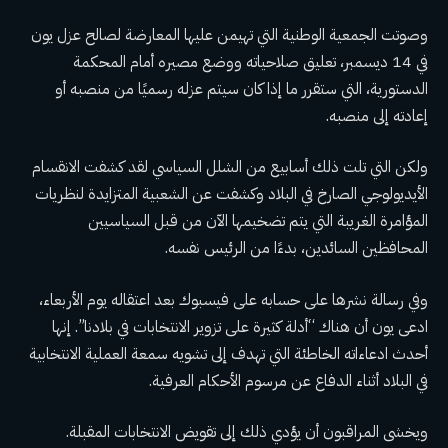
وصوتت الجمعية الوطنية التي تهيمن عليها المعارضة لصالح
عزل يون
في 14 ديسمبر،
تعليق صلاحياته ووضع مصيره أمام المحكمة
الدستورية، التي ستقرر ما إذا كان سيتم عزله رسميًا من منصبه أو
إعادته إلى منصبه.
ولكن التي تلت ذلك
أسابيع من الشلل السياسي
لقد كشفت الانقسام
الأيديولوجي الصارخ في البلاد وكشفت عن الشعبية المتزايدة لنظريات
المؤامرة الغريبة التي يتم تضخيمها الآن من قبل السياسيين
المحافظين السائدين، بدءًا من الرئيس نفسه.
وفي رسالة نشرها على حسابه على فيسبوك بعد اعتقاله يوم الأربعاء،
ادعى يون أن هناك “أدلة كثيرة على تزوير الانتخابات في بلادنا”. إنها
أحدث ادعاءاته الخاطئة التي تهدف إلى تشويه سمعة العملية الانتخابية
في البلاد أثناء الدفاع عن مرسوم الأحكام العرفية.
ويخشى المراقبون أن يؤدي ذلك إلى تقويض الانتخابات المقبلة.