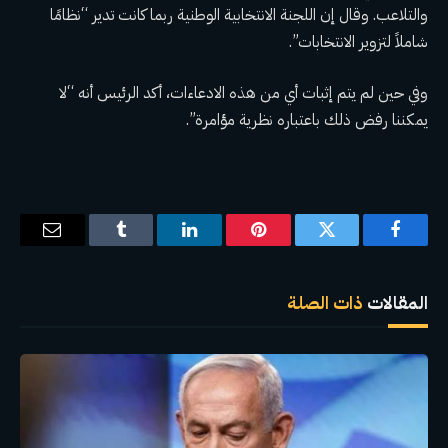
والتلاعب. وقال إن اللجنة الانتخابية الوطنية ربما كانت تدير “نظامًا
شاملاً لتزوير الانتخابات”.
وفي حين لم يتم إثبات أي من هذه الادعاءات، أكد الرئيس أنه “لا
يمكننا رفض ذلك باعتباره نظرية مؤامرة”.
فيسبوك
تويتر
بينتيريست
لينكدإن
Tumblr
البريد
الإلكترو
المقالات
ذات الصلة