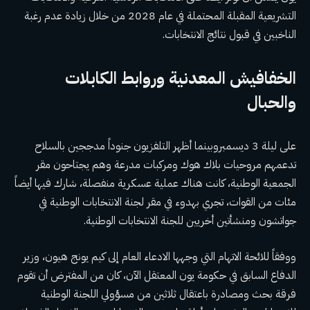
التشريعية المقبلة المحتملة في عام 2028 من خلال زيادة عدم رغبة
الناخبين في قبول نتائج الانتخابات.
الخفافيش المعدنية وروابط الكابلات
والحبال
على
ليلة 3 ديسمبر
وبينما أظهر التلفزيون جنوداً مدججين بالسلاح
تدعمهم مروحيات بلاك هوك ومركبات مدرعة وهم يجتاحون مقر
الجمعية الوطنية، كانت هناك عملية عسكرية منفصلة، ​​شارك فيها أيضاً
مئات من القوات، تجري بهدوء في مقر لجنة الانتخابات الوطنية في
جواتشون ومنشأتين أخريين للجنة الانتخابات الوطنية.
ووفقاً للائحة الاتهام التي وجهها الادعاء العام إلى كيم يونج هيون، وزير
الدفاع السابق في حكومة يون المعتقل الآن، كان من المفترض أن تقوم
فرقة بحث ومصادرة باعتقال ثلاثين من مسؤولي اللجنة الوطنية