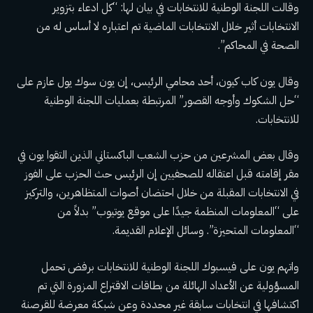
وقالت اللجنة الوطنية للانتخابات في بيان لها: “كل ادعاء بتزوير
الانتخابات أثير خلال الانتخابات الماضية تم اعتباره لا أساس له من
الصحة في المحاكم”.
وقال يون كاب كيون، أحد محامي الرئيس، إن يون سوك يول عازم على
“حل الشكوك وأوجه القصور” المرتبطة بعمليات اللجنة الوطنية
للانتخابات.
وقال بعض المشرعين من حزب الشعب الباكستاني الذين التقوا يون في
مقر إقامته قبل اعتقاله للصحفيين إن الرئيس حث الحزب على الفوز
في الانتخابات المقبلة من خلال احتضان أصوات المتظاهرين، والتركيز
على “المعلومات المنظمة جيدًا على موقع يوتيوب” بدلاً من
“المعلومات المتحيزة”. وسائل الإعلام القديمة.
واتهم يون على فيسبوك اللجنة الوطنية للانتخابات برفض تحمل
المسؤولية عن الأعداد الهائلة من بطاقات الاقتراع المزورة التي تم
اكتشافها في انتخابات سابقة غير محددة وعن شبكة معرضة للقرصنة