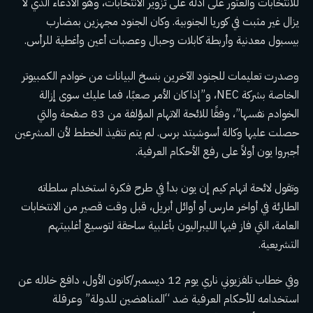
للانتخابات والعثور على أدلة على تزوير الانتخابات، وهو الادعاء الذي لا
يزال غير مثبت في كوريا الجنوبية. وكان الجنود مجهزين بمضارب
بيسبول معدنية وأربطة كابلات وحبال وعصبات أعين وأغطية للرأس.
وصدرت تعليمات للجنود الآخرين بنسخ البيانات من خوادم الكمبيوتر
الخاصة بشركة NEC، و”إذا كان الأمر صعبًا، فما عليك سوى إزالة
الخوادم نفسها”، وفقًا للائحة الاتهام المؤلفة من 83 صفحة والتي
حصلت عليها وكالة أسوشيتد برس. لم يتم تنفيذ الخطط لأن المشرعين
أجبروا يون أولاً على رفع الأحكام العرفية.
وتقول لائحة اتهام كيم إن يون بدأ في طرح فكرة استخدام سلطاته
الطارئة في أواخر مارس أو أوائل أبريل، قبل وقت قصير من الانتخابات
العامة، التي فاز فيها الليبراليون بأغلبية ساحقة لتوسيع أغلبيتهم
التشريعية.
وفي خطاب تلفزيوني ناري يوم 12 ديسمبر/كانون الأول، دافع خلاله عن
استخدامه للأحكام العرفية ضد “المناهضين للدولة”
وعرقلة