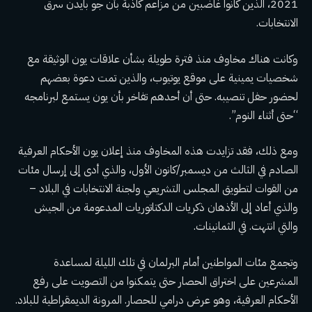
2021، الذين كانوا غاضبين من مزاعم كاذبة بأن جو بايدن سرق
الانتخابات.
وكانت هناك مخاوف منذ فترة طويلة بشأن علاقات يون الوثيقة مع
شخصيات يمينية على موقع يوتيوب، والذين تمت دعوة بعضهم
لحضور حفل تنصيبه. حتى أن أحدهم تفاخر بأن يون يستمع لبرنامجه
“حتى أثناء النوم”.
ومع ذلك، فقد تزايدت هذه المخاوف منذ إعلان يون الأحكام العرفية
الصادم في الثالث من ديسمبر/كانون الأول، والذي أدى إلى إرسال مئات
من القوات لتطويق المجلس التشريعي ولجنة الانتخابات في البلاد –
والذي أعاد إلى الأذهان ذكريات الدكتاتوريات المدعومة من الجيش
والتي انتهت. في الثمانينات.
وتجمع مئات المواطنين أمام البرلمان في تلك الليلة لمساعدة
المشرعين على اختراق الحصار حتى يتمكنوا من التصويت على رفع
الأحكام العرفية، وهو عرض درامي للحصار.
المرونة الديمقراطية للبلاد.