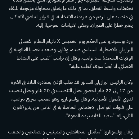
وصادرت الشرطة الفيدرالية جواز سفر بولسونارو، الذي يخضع لعدة
تحقيقات واسعة النطاق، بما في ذلك ما يتعلق بمحاولة مزعومة للبقاء
في منصبه على الرغم من هزيمته الانتخابية، في فبراير الماضي لأنه كان
يعتبر خطرًا على الطيران. وينفي الاتهامات الموجهة إليه.
ورد بولسونارو على الحكم يوم الخميس X باتهام النظام القضائي
البرازيلي بالاضطهاد السياسي ضده، وقارن وضعه بالقضايا القانونية في
الولايات المتحدة ضد ترامب. وقال إن ترامب “تغلب على النشاط
القضائي. أنا أيضاً سوف أتغلب عليه.”
وكان الرئيس البرازيلي السابق قد طلب الإذن بمغادرة البلاد في الفترة
من 17 إلى 22 يناير لحضور حفل التنصيب في 20 يناير وحفل تنصيب
لذوي الأصول الأسبانية. وقال بولسونارو، وهو معجب صريح بترامب،
على قنوات التواصل الاجتماعي الخاصة به في الثامن من يناير/كانون
الثاني، إنه “سعيد للغاية بهذه الدعوة”.
وقال بولسونارو: “سأمثل المحافظين واليمينيين والصالحين والشعب