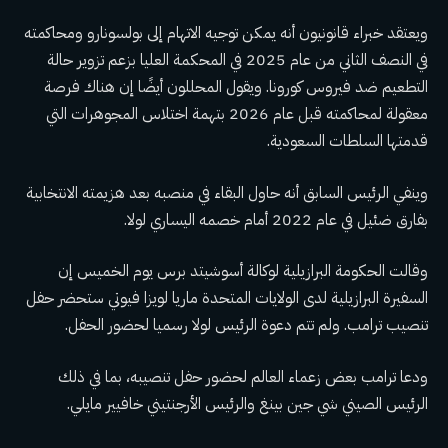
ويعتقد خبراء قانونيون أنه يمكن توجيه الاتهام إلى بولسونارو ومحاكمته
في النصف الثاني من عام 2025 في المحكمة العليا بزعم تزوير حالة
التطعيم ضد فيروس كورونا. ويقول المحللون أيضًا إن هناك فرصة
معقولة لمحاكمته قبل عام 2026 بتهمة اختلاس المجوهرات التي
قدمتها السلطات السعودية.
وينفي الرئيس السابق أنه حاول البقاء في منصبه بعد هزيمته الانتخابية
بفارق ضئيل في عام 2022 أمام خصمه اليساري لولا.
وقالت الحكومة البرازيلية لوكالة أسوشيتد برس يوم الخميس إن
السفيرة البرازيلية لدى الولايات المتحدة ماريا لويزا فيوتي ستحضر حفل
تنصيب ترامب. ولم تتم دعوة الرئيس لولا رسميا لحضور الحفل.
ودعا ترامب بعض زعماء العالم لحضور حفل تنصيبه، بما في ذلك
الرئيس الصيني شي جين بينغ والرئيس الأرجنتيني خافيير مايلي.