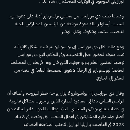
البرازيلي الموجود في الولايات المتحدة إن شاء الله”.
وعندما طلب دي مورايس من محامي بولسونارو أدلة على دعوته يوم
السبت، أرسلوا رسالة دعوة موقعة من الرئيسين المشاركين للجنة
التنصيب ستيف ويتكوف وكيلي لوفلر.
ومع ذلك، قال دي مورايس إن بولسونارو لم يثبت بشكل كافٍ أنه
تمت دعوته لحضور حفل التنصيب. وفي الحكم، اتبع دي مورايس
توصية المدعي العام باولو جونيه، الذي قال يوم الأربعاء إن المصلحة
الخاصة لبولسونارو في الرحلة لا تفوق المصلحة العامة في منعه من
السفر إلى الخارج.
وقال دي مورايس إن بولسونارو لا يزال يواجه خطر الهروب، وأضاف أن
الرئيس السابق دعا إلى مغادرة أنصاره الذين يواجهون مشاكل قانونية
في قضايا تتعلق بولائهم السياسي، البلاد وطلب اللجوء. غادر المئات من
أنصار بولسونارو المشاركين في أعمال الشغب التي وقعت في 8 يناير
2023 في العاصمة برازيليا البرازيل لتجنب الملاحقة القضائية.