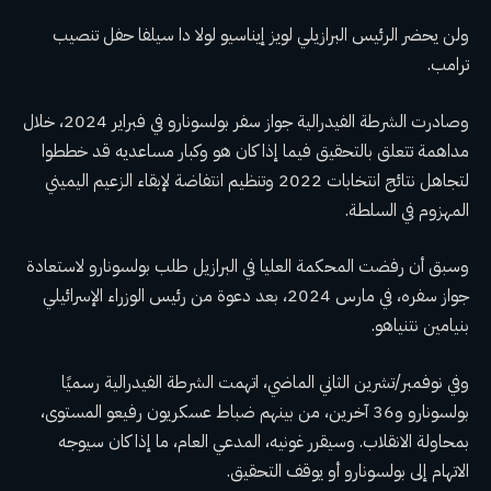
ولن يحضر الرئيس البرازيلي لويز إيناسيو لولا دا سيلفا حفل تنصيب
ترامب.
وصادرت الشرطة الفيدرالية جواز سفر بولسونارو في فبراير 2024، خلال
مداهمة تتعلق بالتحقيق فيما إذا كان هو وكبار مساعديه قد خططوا
لتجاهل نتائج انتخابات 2022 وتنظيم انتفاضة لإبقاء الزعيم اليميني
المهزوم في السلطة.
وسبق أن رفضت المحكمة العليا في البرازيل طلب بولسونارو لاستعادة
جواز سفره، في مارس 2024، بعد دعوة من رئيس الوزراء الإسرائيلي
بنيامين نتنياهو.
وفي نوفمبر/تشرين الثاني الماضي، اتهمت الشرطة الفيدرالية رسميًا
بولسونارو و36 آخرين، من بينهم ضباط عسكريون رفيعو المستوى،
بمحاولة الانقلاب. وسيقرر غونيه، المدعي العام، ما إذا كان سيوجه
الاتهام إلى بولسونارو أو يوقف التحقيق.