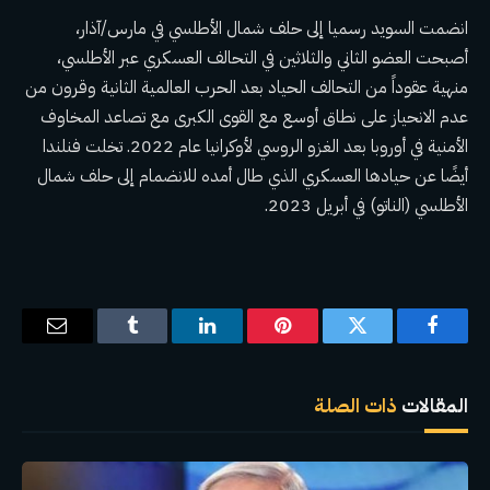
انضمت السويد رسميا إلى حلف شمال الأطلسي
في مارس/آذار،
أصبحت العضو الثاني والثلاثين في التحالف العسكري عبر الأطلسي،
منهية عقوداً من التحالف
الحياد بعد الحرب العالمية الثانية
وقرون من
عدم الانحياز على نطاق أوسع مع القوى الكبرى مع تصاعد المخاوف
الأمنية في أوروبا بعد الغزو الروسي لأوكرانيا عام 2022. تخلت فنلندا
أيضًا عن حيادها العسكري الذي طال أمده للانضمام إلى حلف شمال
الأطلسي (الناتو) في أبريل 2023.
فيسبوك
تويتر
بينتيريست
لينكدإن
Tumblr
البريد
الإلكترو
المقالات
ذات الصلة