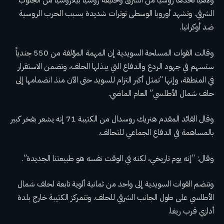
ولاتفيا تحدها روسيا من الشرق وحليفة روسيا بيلاروسيا من الجنوب
الشرقي. وتشهد أوروبا الوسطى توترات شديدة بسبب الحرب الروسية
ضد أوكرانيا.
وقالت القوات المسلحة السويدية إن المهمة المؤلفة من 550 جندياً
ستسهم في جهود الردع والدفاع التي يبذلها الحلف، وتضمن الاستقرار
في المنطقة، وإنها “تمثل أكبر التزام للسويد حتى الآن منذ انضمامها إلى
حلف شمال الأطلسي” العام الماضي.
وقال القائد المقدم هنريك روسدال من الكتيبة 71 إنه يشعر بفخر كبير
بالمساهمة في الدفاع الجماعي للتحالف.
وقال: “إنه يوم تاريخي، لكنه في الوقت نفسه هو طبيعتنا الجديدة”.
وتنضم القوات السويدية إلى واحد من ثمانية ألوية تابعة لحلف شمال
الأطلسي على طول الجانب الشرقي للحلف. وتتمركز الكتيبة خارج بلدة
أدازي قرب ريغا.