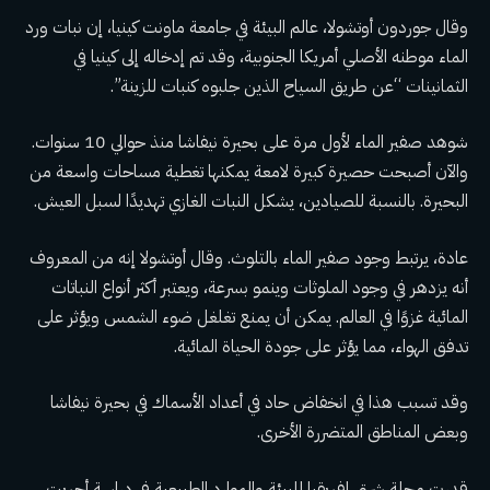
وقال جوردون أوتشولا، عالم البيئة في جامعة ماونت كينيا، إن نبات ورد
الماء موطنه الأصلي أمريكا الجنوبية، وقد تم إدخاله إلى كينيا في
الثمانينات “عن طريق السياح الذين جلبوه كنبات للزينة”.
شوهد صفير الماء لأول مرة على بحيرة نيفاشا منذ حوالي 10 سنوات.
والآن أصبحت حصيرة كبيرة لامعة يمكنها تغطية مساحات واسعة من
البحيرة. بالنسبة للصيادين، يشكل النبات الغازي تهديدًا لسبل العيش.
عادة، يرتبط وجود صفير الماء بالتلوث. وقال أوتشولا إنه من المعروف
أنه يزدهر في وجود الملوثات وينمو بسرعة، ويعتبر أكثر أنواع النباتات
المائية غزوًا في العالم. يمكن أن يمنع تغلغل ضوء الشمس ويؤثر على
تدفق الهواء، مما يؤثر على جودة الحياة المائية.
وقد تسبب هذا في انخفاض حاد في أعداد الأسماك في بحيرة نيفاشا
وبعض المناطق المتضررة الأخرى.
قدرت مجلة شرق إفريقيا للبيئة والموارد الطبيعية في دراسة أجريت