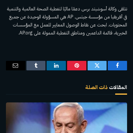
تتلقى وكالة أسوشيتد برس دعمًا ماليًا لتغطية الصحة العالمية والتنمية
في أفريقيا من مؤسسة جيتس. AP هي المسؤولة الوحيدة عن جميع
المحتويات. ابحث عن نقاط الوصول
المعايير
للعمل مع المؤسسات
الخيرية، قائمة الداعمين ومناطق التغطية الممولة على
AP.org
.
فيسبوك
تويتر
بينتيريست
لينكدإن
Tumblr
البريد
الإلكترو
المقالات
ذات الصلة