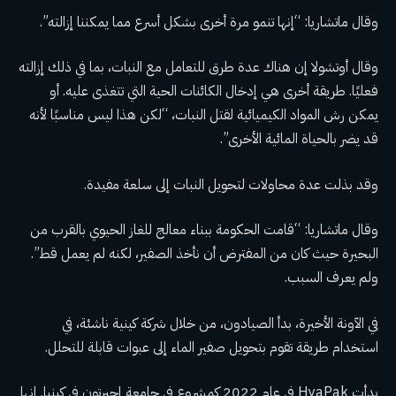
وقال ماتشاريا: “إنها تنمو مرة أخرى بشكل أسرع مما يمكننا إزالته”.
وقال أوتشولا إن هناك عدة طرق للتعامل مع النبات، بما في ذلك إزالته
فعليًا. طريقة أخرى هي إدخال الكائنات الحية التي تتغذى عليه. أو
يمكن رش المواد الكيميائية لقتل النبات، “لكن هذا ليس مناسبًا لأنه
قد يضر بالحياة المائية الأخرى”.
وقد بذلت عدة محاولات لتحويل النبات إلى سلعة مفيدة.
وقال ماتشاريا: “قامت الحكومة ببناء معالج للغاز الحيوي بالقرب من
البحيرة حيث كان من المفترض أن نأخذ الصفير، لكنه لم يعمل قط”.
ولم يعرف السبب.
في الآونة الأخيرة، بدأ الصيادون، من خلال شركة كينية ناشئة، في
استخدام طريقة تقوم بتحويل صفير الماء إلى عبوات قابلة للتحلل.
بدأت HyaPak في عام 2022 كمشروع في جامعة إجيرتون في كينيا. إنها