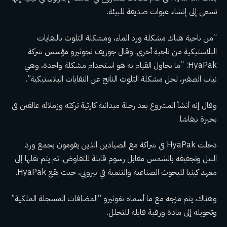
تسعى إلى إنشاء عبوات صديقة للبيئة.
“من ناحية هناك مشكلة ورد الماء، ومشكلة التلوث بالنفايات
البلاستيكية من ناحية أخرى. وقال جوزيف نجوثيرو مؤسس شركة
HyaPak: “ما نحاول القيام به هو استخدام مشكلة واحدة، وهي
نبات الصفير، لحل مشكلة التلوث الناتج عن النفايات البلاستيكية”.
وقال إنه أنشأ المشروع بعد رحلة ميدانية كارثية تركته وزملائه عالقين في
بحيرة نيفاشا.
دخلت HyaPak في شراكة مع الصيادين الذين يقومون بجمع ورد
النيل وتجفيفه بالشمس مقابل رسوم قابلة للتفاوض. ثم يتم نقلها إلى
معهد كينيا للبحوث الصناعية والتنمية في نيروبي، حيث يقع HyaPak.
وهناك، يتم مزجه مع ما أسماه نغوثيرو “المضافات المسجلة الملكية”
وتحويله إلى مادة ورقية قابلة للتحلل.