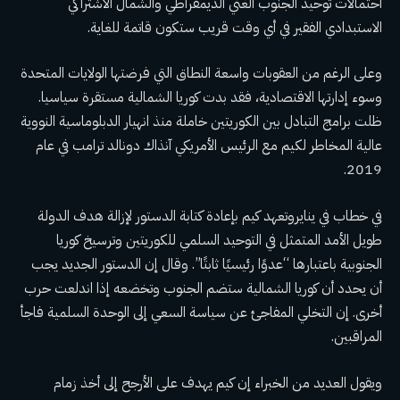
احتمالات توحيد الجنوب الغني الديمقراطي والشمال الاشتراكي
الاستبدادي الفقير في أي وقت قريب ستكون قاتمة للغاية.
وعلى الرغم من العقوبات واسعة النطاق التي فرضتها الولايات المتحدة
وسوء إدارتها الاقتصادية، فقد بدت كوريا الشمالية مستقرة سياسيا.
ظلت برامج التبادل بين الكوريتين خاملة منذ انهيار الدبلوماسية النووية
عالية المخاطر لكيم مع الرئيس الأمريكي آنذاك دونالد ترامب في عام
2019.
في
خطاب في يناير
وتعهد كيم بإعادة كتابة الدستور لإزالة هدف الدولة
طويل الأمد المتمثل في التوحيد السلمي للكوريتين وترسيخ كوريا
الجنوبية باعتبارها “عدوًا رئيسيًا ثابتًا”. وقال إن الدستور الجديد يجب
أن يحدد أن كوريا الشمالية ستضم الجنوب وتخضعه إذا اندلعت حرب
أخرى. إن التخلي المفاجئ عن سياسة السعي إلى الوحدة السلمية فاجأ
المراقبين.
ويقول العديد من الخبراء إن كيم يهدف على الأرجح إلى أخذ زمام