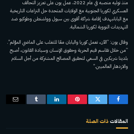
منذ توليه منصبه في عام 2022، عمل يون على تعزيز التحالف
العسكري لكوريا الجنوبية مع الولايات المتحدة
حل النزاعات التاريخية
مع اليابان
بهدف إقامة شراكة أقوى بين سيول وواشنطن وطوكيو ضد
التهديدات النووية لكوريا الشمالية.
وقال يون: “الآن، تعمل كوريا واليابان معًا للتغلب على الماضي المؤلم”.
“من خلال تقاسم قيم الحرية وحقوق الإنسان وسيادة القانون، أصبح
بلدينا شريكين في السعي لتحقيق المصالح المشتركة من أجل السلام
والازدهار العالميين.”
فيسبوك
تويتر
بينتيريست
لينكدإن
Tumblr
البريد
الإلكترو
المقالات
ذات الصلة