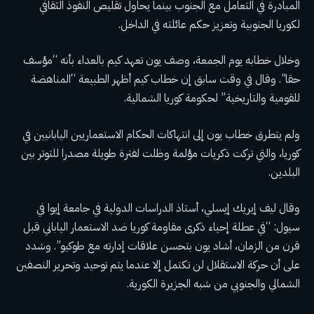
المبادرة في التعامل مع الجنوب بينما يحاول تقليص النفوذ الثقافي
لكوريا الجنوبية وتعزيز حكم عائلته في الداخل.
وخلال خطابه يوم الجمعة، وصف يون تعهد كيم بالعداء بأنه “مؤسف
حقا”. وقال في وقت سابق إن خطاب كيم أظهر الطبيعة “المناهضة
للقومية والتاريخية” لحكومة كوريا الشمالية.
ولم يتطرق خطاب يون إلى انتهاكات الحكام الاستعماريين اليابانيين في
كوريا، والتي تركت ذكريات مؤلمة وظلت لفترة طويلة مصدرا للتوتر بين
البلدين.
وقال ليف إيريك إيسلي، أستاذ الدراسات الدولية في جامعة إيوا في
سيول: “في عطلة إحياء ذكرى مقاومة كوريا ضد الاستعمار الياباني قبل
قرن من الزمان، أشاد يون بتحسن علاقات إدارته مع طوكيو”. وشدد
على أن حركة الاستقلال لن تكتمل إلا عندما يتم توحيد وتحرير النصفين
الشمالي والجنوبي من شبه الجزيرة الكورية.