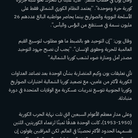
وقال يون في خطاب متلفز: “الآن، علينا أن نتحرك نحو شبه جزيرة
كورية حرة وموحدة”. “يعتمد النظام الكوري الشمالي فقط على
الأسلحة النووية والصواريخ بينما يحاصر مواطنيه البالغ عددهم 26
مليون نسمة في مستنقع من البؤس واليأس”.
وقال يون: “إن التوحيد هو بالضبط ما هو مطلوب لتوسيع القيم
العالمية للحرية وحقوق الإنسان”. “يجب أن تصبح جهود التوحيد
مصدر أمل ومنارة ضوء لشعب كوريا الشمالية.”
تأتي تعليقات يون وكيم المتضاربة بشأن الوحدة بعد تصاعد العداوات
الكورية لأكثر من عامين، مع تصعيد كوريا الشمالية
اختبارات الصواريخ
وكوريا الجنوبية تتوسع
تدريبات عسكرية
مع الولايات المتحدة في دورة
متبادلة.
وعلى مدار معظم الأعوام السبعين التي تلت نهاية الحرب الكورية
(1950-1953)، كانت الوحدة هدفًا ثمينًا لزعماء الكوريتين، اللتين
تقسمهما الحدود الأكثر تحصينًا في العالم. لكن المراقبين يقولون إن