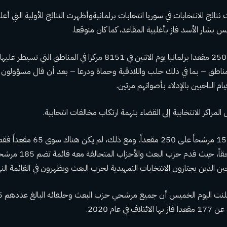
تائج الانتخابات في سوريا
انتخابات برلمانية
وأظهرت النتائج الأولية التي 
س بشار الأسد فاز بأغلبية المقاعد، كما كان متوقعا.
وجرت الانتخابات على 250 مقعدا برلمانيا يوم الاثنين في 8151 مركزا في ال
ناطق – بما في ذلك حلب واللاذقية وحماة ودرعا – بعد أن قال مسؤولون ا
م الناخبين بالإدلاء بأصواتهم مرتين.
مراكز الانتخابية إلى القضاء بتهمة ارتكاب مخالفات انتخابية.
في المجمل، تنافس 1516 مرشحاً على 0
كانت قابلة للمنافسة حقاً، حيث
 الذين يجتازون الانتخابات التمهيدية لحزب البعث ويظهرون في القائمة النها
ي عام 2020.