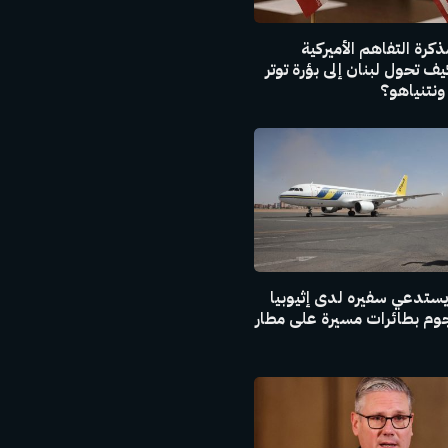
كرة التفاهم الأميركية
 كيف تحول لبنان إلى بؤرة توتر
ونتنياهو؟
ستدعي سفيره لدى إثيوبيا
م بطائرات مسيرة على مطار