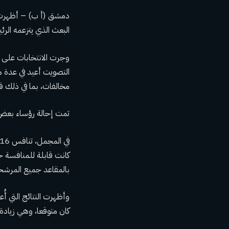
دمشق (أ ب) – أظهرت ن
البعث الذي يتزعمه الرئي
التصويت أعيد في عدة م
مخالفات، بما في ذلك قيا
تمت إحالة رؤساء بعض ال
بالمقاعد جميع المرشحين
كان متوقعا، وهي زيادة عن 177 مقعدا فاز بها الائتلاف ف