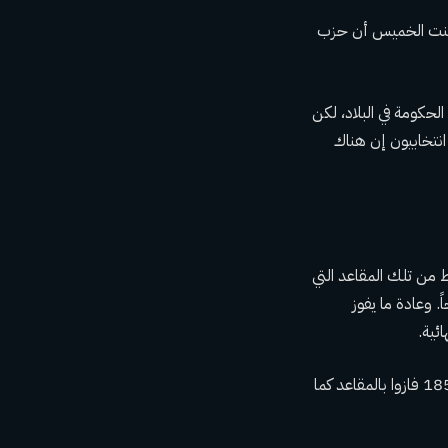
أعلنت الخميس أن حزب
مناطق التي تسيطر عليها الحكومة في البلاد، لكن
نتخابيون إن هناك
25 مقعداً. ومع ذلك، لم يكن هناك سوى 65 مقعداً فقط من تلك المقاعد التي
 قدم حزب البعث والأحزاب المتحالفة معه قائمة تضم 185 مرشحاً. وعادة ما يفوز
ئية.
وأظهرت النتائج التي أُعلنت اليوم الخميس أن جميع مرشحي حزب البعث وحلفائه البالغ عددهم 185 فازوا بالمقاعد كما