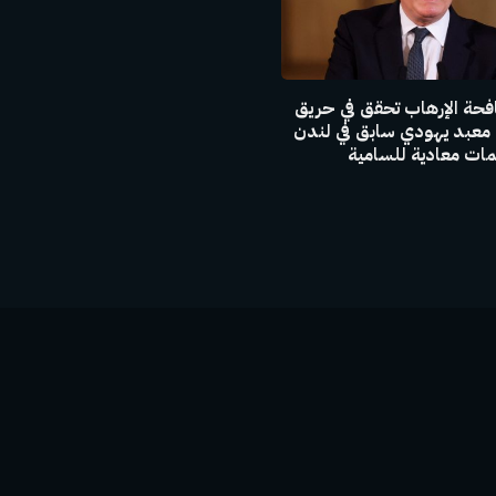
فحة الإرهاب تحقق في حريق
 معبد يهودي سابق في لندن
ت معادية للسامية