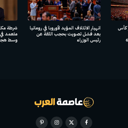
 كأس
انهيار الائتلاف المؤيد لأوروبا في رومانيا
شرطة مكا
بعد فشل تصويت بحجب الثقة عن
متعمد في
جنتين وهولندا إلى جانب 6
رئيس الوزراء
وسط هجما
فيسبوك
X
الانستغرام
بينتيريست