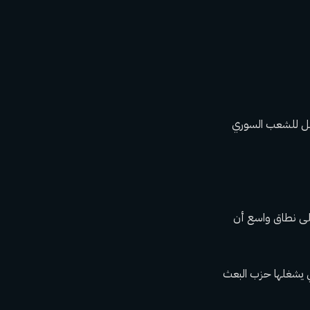
مثيل للشعب السوري
نهي رئاسته في عام 2028، فمن المتوقع على نطاق واسع أن
ى عدد المقاعد التي يشغلها حزب البعث