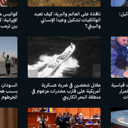
ئيل:
نافذة على العالم والبرية: كيف تعيد
كواليس مذ
الوثائقيات تشكيل وعينا الإنساني
الإيرانية:
والبيئي؟
بين ترمب 
 قياسية
مقتل شخصين في ضربة عسكرية
السودان ي
مرار
أمريكية على قارب مخدرات مزعوم في
بسبب هجو
ات
منطقة البحر الكاريبي
الخرطوم