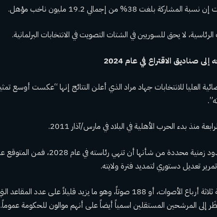
كة بلغت 38% من إجمالي 19.2 مليون ناخب مؤهل.
رئاسية، لا يحق للسوريين في الشتات التصويت في الانتخابات البرلمانية.
ائية العليا للانتخابات جهاد مراد الذي أعلن النتائج إنها “عكست أوسع ت
”.
عة منذ بدء الحرب الأهلية في البلاد في مارس/آذار 2011.
ومع مواجهة الأسد لحدود زمنية محددة من شأنها أن ت
تمرير تعديل دستوري لتمديد فترة ولايته.
ويتطلب التعديل أغلبية ثلاثة أرباع الأصوات، أو 188 صوتاً، وهو ما يزيد قليلاً عل
َر إلى المرشحين المستقلين اسمياً أيضاً على أنهم موالون للحكومة عموماً.