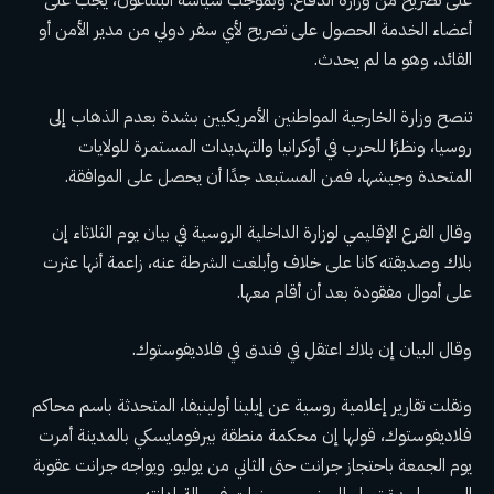
على تصريح من وزارة الدفاع. وبموجب سياسة البنتاغون، يجب على
أعضاء الخدمة الحصول على تصريح لأي سفر دولي من مدير الأمن أو
القائد، وهو ما لم يحدث.
تنصح وزارة الخارجية المواطنين الأمريكيين بشدة بعدم الذهاب إلى
روسيا، ونظرًا للحرب في أوكرانيا والتهديدات المستمرة للولايات
المتحدة وجيشها، فمن المستبعد جدًا أن يحصل على الموافقة.
وقال الفرع الإقليمي لوزارة الداخلية الروسية في بيان يوم الثلاثاء إن
بلاك وصديقته كانا على خلاف وأبلغت الشرطة عنه، زاعمة أنها عثرت
على أموال مفقودة بعد أن أقام معها.
وقال البيان إن بلاك اعتقل في فندق في فلاديفوستوك.
ونقلت تقارير إعلامية روسية عن إيلينا أولينيفا، المتحدثة باسم محاكم
فلاديفوستوك، قولها إن محكمة منطقة بيرفومايسكي بالمدينة أمرت
يوم الجمعة باحتجاز جرانت حتى الثاني من يوليو. ويواجه جرانت عقوبة