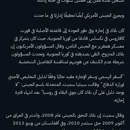
السجن لمدة تصل إلى خمس سنوات في حالة إدانته.
ويجري الجيش الأمريكي أيضًا تحقيقًا إداريًا في ما حدث.
كان بلاك في إجازة وفي طور العودة إلى قاعدته الأصلية في فورت
كافازوس في تكساس قادمًا من كوريا الجنوبية، حيث كان يتمركز في
معسكر همفريز مع الجيش الثامن. وقال المسؤولون الأمريكيون إن
بلاك، المتزوج، التقى بصديقته في كوريا الجنوبية. وتحدث المسؤولون
شريطة عدم الكشف عن هويتهم لمناقشة التفاصيل الشخصية.
“السفر الرسمي وسفر الإجازة مقيد حاليًا وفقًا لدليل التخليص الأجنبي
لوزارة الدفاع.” وقالت سينثيا سميث، المتحدثة باسم الجيش: “لا
يوجد دليل على أن بلاك كان ينوي البقاء في روسيا” بعد انتهاء فترة
إجازته.
وقال سميث إن بلاك التحق بالجيش عام 2008، وانتشر في العراق من
أكتوبر 2009 حتى سبتمبر 2010، وفي أفغانستان من يونيو 2013