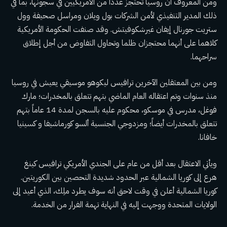
ومن المعروف أن روسيا تحتجز عددًا من الأمريكيين في سجونها، بما في
ذلك المدير التنفيذي لأمن الشركات بول ويلان ومراسل صحيفة وول
ستريت جورنال إيفان غيرشكوفيتش. وقد صنفت الحكومة الأمريكية
كلاهما على أنهما محتجزان ظلما وتحاول التفاوض من أجل إطلاق
سراحهما.
ومن بين المعتقلين الآخرين
ترافيس ليك
وهو موسيقي يعيش في روسيا
منذ سنوات وتم اعتقاله العام الماضي بتهم تتعلق بالمخدرات؛ مارك
فوغل، مدرس في موسكو، محكوم عليه بالسجن لمدة 14 عاماً بتهم
تتعلق بالمخدرات أيضاً؛ ومزدوجي الجنسية
ألسو كورماشيفا
و
كسينيا
خافانا
.
ويأتي الاعتقال بعد أقل من عام على الجندي الأمريكي ترافيس كينغ
هرع إلى كوريا الشمالية
عبر الحدود شديدة التحصين بين الكوريتين.
كوريا الشمالية
أعلن في وقت لاحق
أنه سوف يطرد
ملِك
، الذي أعيد إلى
الولايات المتحدة ووجهت إليه في النهاية تهمة الفرار من الخدمة.