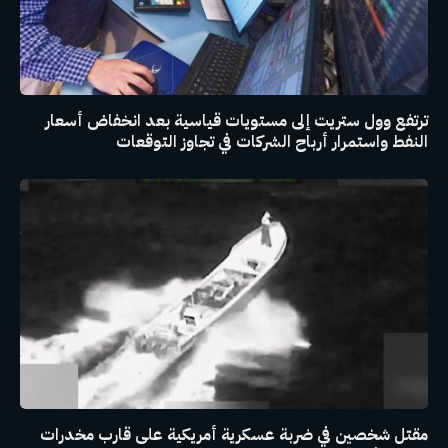
ترتفع وول ستريت إلى مستويات قياسية بعد انخفاض أسعار
النفط واستمرار أرباح الشركات في تجاوز التوقعات
مقتل شخصين في ضربة عسكرية أمريكية على قارب مخدرات