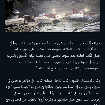
جنيف (ا ف ب) – تم العثور على خمسة متزلجين عبر البلاد – بما في
ذلك أفراد من نفس العائلة السويسرية – ميتين على طول سلسلة
جبال الألب العالية بعد
سوف تختفي خلال عطلة نهاية الأسبوع
بالقرب
من جبل ماترهورن الشهير في سويسرا. حسبما أعلنت الشرطة
السويسرية يوم الاثنين. ولا يزال متزلج آخر مفقودًا.
وقال كريستيان فارون، قائد شرطة منطقة فاليه، في مؤتمر صحفي في
سيون بسويسرا، إن ستة متزلجين انطلقوا في ظروف “جيدة نسبيا” يوم
السبت لكن الوضع تدهور بسرعة. وكانوا على الطريق بين منتجع
زيرمات، عند سفح جبل ماترهورن، وقرية أرولا، بالقرب من الحدود مع