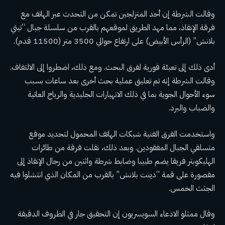
وقالت الشرطة إن أحد المتزلجين تمكن من التحدث عبر الهاتف مع
فرقة الإنقاذ، مما مهد الطريق لموقعهم بالقرب من سلسلة جبال “تيتي
بلانش” (الرأس الأبيض) على ارتفاع حوالي 3500 متر (11500 قدم).
أدى ذلك إلى تعبئة فورية لفرق البحث. ومع ذلك، اضطروا إلى الالتفاف.
وقالت الشرطة إنه تم تعليق عملية بحث أخرى بعد ساعات بسبب
سوء الأحوال الجوية بما في ذلك الانهيارات الجليدية والرياح العاتية
والضباب والبرد.
واستخدمت الفرق الفنية شبكات الهاتف المحمول لتحديد موقع
متسلقي الجبال المفقودين. وبعد ذلك، نقلت فرقة من طائرات
الهليكوبتر فريقا يضم طبيبا وضابط شرطة واثنين من رجال الإنقاذ إلى
مقصورة على قمة “دينت بلانش” بالقرب من المكان الذي انتشلوا فيه
الجثث الخمس.
وقال ممثلو الادعاء السويسريون إن التحقيق جار في الظروف الدقيقة