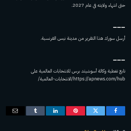
حتى انتهاء ولايته في عام 2027.
___
أرسل سورك هذا التقرير من مدينة نيس الفرنسية.
___
تابع تغطية وكالة أسوشيتد برس للانتخابات العالمية على
https://apnews.com/hub/الانتخابات-العالمية/
فيسبوك
تويتر
بينتيريست
لينكدإن
Tumblr
البريد
الإلكترو