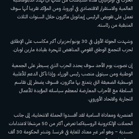
الحرب في أوكرانيا
إن هذه السياسات من شأنها أن تهدد الدبلوماسية
العالمية والاستقرار الاقتصادي في أوروبا، ومن المؤكد تقريبا أنها سوف
تعمل على تقويض الرئيس إيمانويل ماكرون خلال السنوات الثلاث
المتبقية من رئاسته.
وشهدت الجولة الأولى في 30 يونيو/حزيران أكبر مكاسب على الإطلاق
لحزب التجمع الوطني القومي المناهض للهجرة بقيادة مارين لوبان.
إن تصويت يوم الأحد سوف يحدد الحزب الذي يسيطر على الجمعية
الوطنية ومن سيتولى منصب رئيس الوزراء. وإذا تآكل الدعم للأغلبية
الوسطية الضعيفة التي يتمتع بها ماكرون، فسوف يضطر إلى تقاسم
السلطة مع الأحزاب المعارضة لمعظم سياساته المؤيدة للأعمال
التجارية والاتحاد الأوروبي.
العنصرية ومعاداة السامية
لقد أفسدوا الحملة الانتخابية، إلى جانب
الحملات الإلكترونية الروسية
كما تعرض أكثر من 50 مرشحًا لاعتداءات
جسدية – وهو أمر غير معتاد للغاية في فرنسا. وتنشر الحكومة 30 ألف