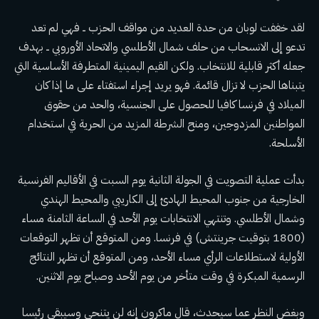
لقد خففت لوبان من حدة العديد من مواقف الحزب ــ فهي لم تعد
تدعو إلى الانسحاب من حلف شمال الأطلسي والاتحاد الأوروبي ــ بهدف
جعله أكثر قابلية للانتخاب. ولكن القيم اليمينية المتطرفة الأساسية التي
يتبناها الحزب لا تزال قائمة. فهو يريد إجراء استفتاء على ما إذا كان
الميلاد في فرنسا كافيا للحصول على الجنسية، والحد من حقوق
المواطنين المزدوجين، ومنح الشرطة المزيد من الحرية في استخدام
الأسلحة.
بدأت عملية التصويت في الجولة الثانية يوم السبت في الأقاليم الفرنسية
الخارجية من جنوب المحيط الهادئ إلى الكاريبي والمحيط الهندي
وشمال الأطلسي. وتنتهي الانتخابات يوم الأحد في الساعة الثامنة مساء
(1800 بتوقيت جرينتش) في فرنسا. ومن المتوقع أن تظهر التوقعات
الأولية لاستطلاعات الرأي مساء الأحد، ومن المتوقع أن تظهر النتائج
الرسمية المبكرة في وقت متأخر من يوم الأحد وصباح يوم الاثنين.
وبغض النظر عما سيحدث، قال ماكرون إنه لن يتنحى وسيبقى رئيسا