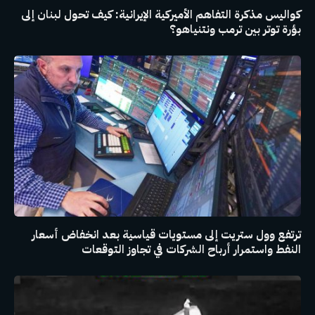
كواليس مذكرة التفاهم الأميركية الإيرانية: كيف تحول لبنان إلى
بؤرة توتر بين ترمب ونتنياهو؟
ترتفع وول ستريت إلى مستويات قياسية بعد انخفاض أسعار
النفط واستمرار أرباح الشركات في تجاوز التوقعات