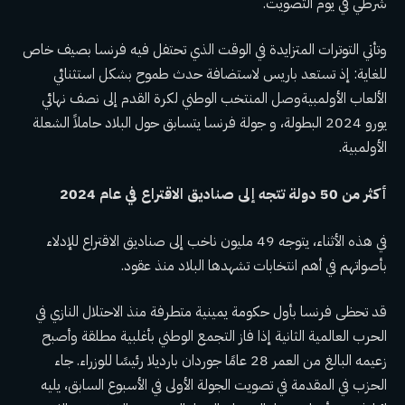
شرطي في يوم التصويت.
وتأتي التوترات المتزايدة في الوقت الذي تحتفل فيه فرنسا بصيف خاص
للغاية: إذ تستعد باريس لاستضافة حدث طموح بشكل استثنائي
الألعاب الأولمبية
وصل المنتخب الوطني لكرة القدم إلى
نصف نهائي
يورو 2024
البطولة، و
جولة فرنسا
يتسابق حول البلاد حاملاً الشعلة
الأولمبية.
أكثر من 50 دولة تتجه إلى صناديق الاقتراع في عام 2024
في هذه الأثناء، يتوجه 49 مليون ناخب إلى صناديق الاقتراع للإدلاء
بأصواتهم في أهم انتخابات تشهدها البلاد منذ عقود.
قد تحظى فرنسا بأول حكومة يمينية متطرفة منذ الاحتلال النازي في
الحرب العالمية الثانية إذا فاز التجمع الوطني بأغلبية مطلقة وأصبح
زعيمه البالغ من العمر 28 عامًا جوردان بارديلا رئيسًا للوزراء. جاء
الحزب في المقدمة في تصويت الجولة الأولى في الأسبوع السابق، يليه