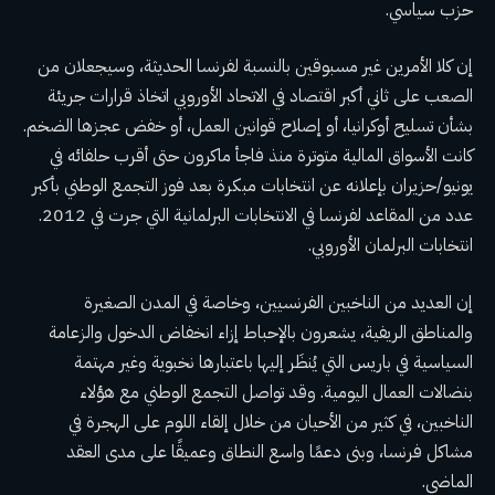
حزب سياسي.
إن كلا الأمرين غير مسبوقين بالنسبة لفرنسا الحديثة، وسيجعلان من
الصعب على ثاني أكبر اقتصاد في الاتحاد الأوروبي اتخاذ قرارات جريئة
بشأن تسليح أوكرانيا، أو إصلاح قوانين العمل، أو خفض عجزها الضخم.
كانت الأسواق المالية متوترة منذ فاجأ ماكرون حتى أقرب حلفائه في
يونيو/حزيران بإعلانه عن انتخابات مبكرة بعد فوز التجمع الوطني بأكبر
عدد من المقاعد لفرنسا في الانتخابات البرلمانية التي جرت في 2012.
انتخابات البرلمان الأوروبي
.
إن العديد من الناخبين الفرنسيين، وخاصة في المدن الصغيرة
والمناطق الريفية، يشعرون بالإحباط إزاء انخفاض الدخول والزعامة
السياسية في باريس التي يُنظَر إليها باعتبارها نخبوية وغير مهتمة
بنضالات العمال اليومية. وقد تواصل التجمع الوطني مع هؤلاء
الناخبين، في كثير من الأحيان من خلال إلقاء اللوم على الهجرة في
مشاكل فرنسا، وبنى دعمًا واسع النطاق وعميقًا على مدى العقد
الماضي.