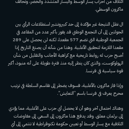
ائتلاف من أحزاب يسار الوسط واليسار المتشدد والخضر، وتحالف
ماكرون الوسطي.
ال
تظل النتيجة غير مؤكدة إلى حد كبير
وتشير استطلاعات الرأي بين
الجولتين إلى أن التجمع الوطني قد يفوز بأكبر عدد من المقاعد في
الجمعية الوطنية التي تضم 577 مقعدا، لكنه لن يحصل على 289
مقعدا اللازمة لتحقيق الأغلبية. وهذا من شأنه أن يصنع التاريخ إذا
أصبح حزب له روابط تاريخية مع كراهية الأجانب والتقليل من شأن
الهولوكوست، والذي كان ينظر إليه منذ فترة طويلة على أنه منبوذ، أكبر
قوة سياسية في فرنسا.
وإذا فاز ماكرون بالأغلبية، فسوف يضطر إلى تقاسم السلطة في ترتيب
محرج يعرف في فرنسا باسم “التعايش”.
وهناك احتمال آخر وهو أن لا يحصل أي حزب على الأغلبية، مما يؤدي
إلى برلمان معلق. وقد يدفع هذا ماكرون إلى السعي إلى مفاوضات
ائتلافية مع يسار الوسط أو تعيين حكومة تكنوقراطية لا تنتمي إلى أي