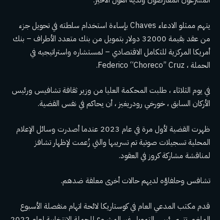
المشرعون المعارضون ولديه القول الأخير.
يتهم ممثلو الادعاء Chaves بإساءة استخدام سلطته في تحويل جزء
من عقد بقيمة 32000 دولار بتمويل من بنك متعدد الأطراف – بنك
أمريكا المركزية للتكامل الاقتصادي – لمستشاره واستراتيجيه في
الحملة ، Federico “Choreco” Cruz.
في يوم الثلاثاء ، طلبت المحكمة العليا من وزير ثقافة تشافيس ورئيس
الأركان السابق ، خورخي رودريغيز ، أن يحاكم في نفس القضية.
ظهرت القضية لأول مرة في عام 2023 عندما أصدرت وسائل الإعلام
المحلية تسجيلات صوتية تم تسريبها والتي زُعمت لإظهار تشافز
لمناقشة مشاركة كروز في العقود.
تشافس وحلفاؤه لديهم حالات أخرى معلقة ضدهم.
قدم مكتب المدعي العام في كوستاريكا لائحة اتهام منفصلة الأسبوع
الماضي تتهم رئيس التمويل غير المشروع للحملة الانتخابية لعام 2022