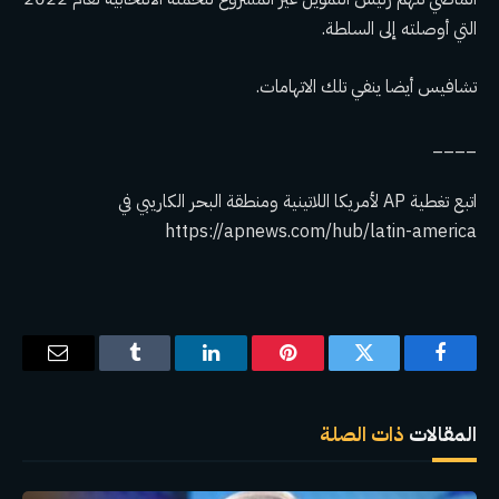
التي أوصلته إلى السلطة.
تشافيس أيضا ينفي تلك الاتهامات.
____
اتبع تغطية AP لأمريكا اللاتينية ومنطقة البحر الكاريبي في
https://apnews.com/hub/latin-america
فيسبوك
تويتر
بينتيريست
لينكدإن
Tumblr
البريد
الإلكترو
المقالات
ذات الصلة