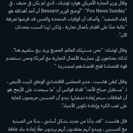
وقال وزير التجارة الأمريكي هوارد لوتنيك ، الذي لم يكن في جنيف ، في
“Fox News Sunday”: “أوضح الوزير Bessent أن أحد أهدافه هو
إلغاء التصعيد”. وأضاف أن الولايات المتحدة والصين قد فرضوا تعريفة
“عالية جدًا على القيام بأعمال تجارية ، ولكن لهذا السبب يتحدثان
الآن”.
وقال لوتنيك: “نحن مستهلك العالم. الجميع يريد بيع سلعهم هنا”.
لذلك يحتاجون إلى ممارسة الأعمال التجارية مع أمريكا ونحن نستخدم
قوة اقتصادنا لفتح اقتصادهم لمصدرينا. ”
وقال كيفن هاسيت ، مدير المجلس الاقتصادي الوطني للبيت الأبيض ،
لـ “مستقبل صباح الأحد” لقناة فوكس أن “ما سيحدث على الأرجح هو
أن العلاقات سيتم إعادة تشغيلها. يبدو أن الصينيين حريصون للغاية
على لعب الكرة وإعادة تكوين الأشياء”.
قال هاسيت: “لقد بدأنا من جديد بشكل أساسي ، بدءًا من الصينية
مع الصينيين ، ويبدو أنهم يعتقدون أنهم يريدون حقًا إعادة بناء علاقة