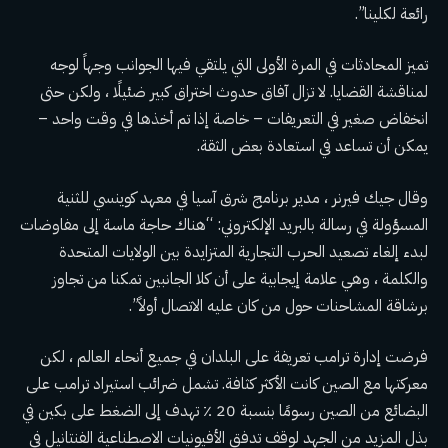
رائعة لكلينا”.
تميز المحادثات في المرة الأولى التي يلتقي فيها الجوانب وجهاً لوجه
لمناقشة القضايا. لا تزال آفاق حدوث اختراق كبير ضئيلًا ، ولكن حتى
انخفاض صغير في التعريفات – خاصة إذا تم أخذها في وقت واحد –
يمكن أن تساعد في استعادة بعض الثقة.
وقال جيك فيرنر ، مدير برنامج شرق آسيا في معهد كوينسي للثنية
المسؤولة في رسالة بالبريد الإلكتروني: “هناك حاجة ماسة إلى مفاوضات
لبدء إلغاء تصعيد الحرب التجارية المتزايدة بين الولايات المتحدة
والكلمة ، وهي علامة إيجابية على أن كلا الجانبين تمكنا من تجاوز
برشاقة المشاحنات حول من كان عليه الاتصال أولاً”.
فرضت إدارة ترامب تعريفة على البلدان في جميع أنحاء العالم ، لكن
معركتها مع الصين كانت الأكثر كثافة. تشمل ضرائب استيراد ترامب على
البضائع من الصين رسومًا بنسبة 20 ٪ تهدف إلى الضغط على بكين في
بذل المزيد من الجهد لوقف تدفق الأفيونيات الاصطناعية
الفنتانيل
في