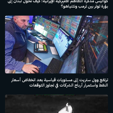
كواليس مذكرة التفاهم الأميركية الإيرانية: كيف تحول لبنان إلى
بؤرة توتر بين ترمب ونتنياهو؟
ترتفع وول ستريت إلى مستويات قياسية بعد انخفاض أسعار
النفط واستمرار أرباح الشركات في تجاوز التوقعات