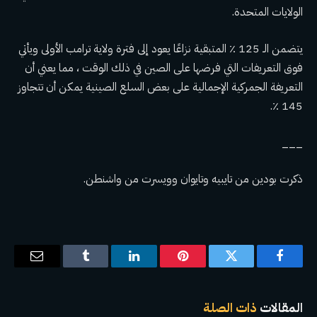
الولايات المتحدة.
يتضمن الـ 125 ٪ المتبقية نزاعًا يعود إلى فترة ولاية ترامب الأولى ويأتي
فوق التعريفات التي فرضها على الصين في ذلك الوقت ، مما يعني أن
التعريفة الجمركية الإجمالية على بعض السلع الصينية يمكن أن تتجاوز
145 ٪.
___
ذكرت بودين من تايبيه وتايوان وويسرت من واشنطن.
فيسبوك
تويتر
بينتيريست
لينكدإن
Tumblr
البريد
الإلكترو
المقالات
ذات الصلة