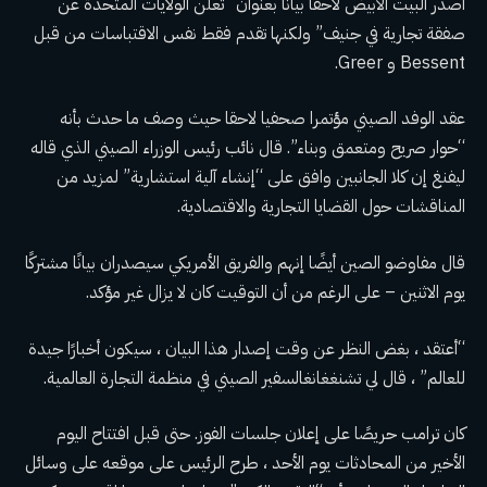
أصدر البيت الأبيض لاحقًا بيانًا بعنوان “تعلن الولايات المتحدة عن
صفقة تجارية في جنيف” ولكنها تقدم فقط نفس الاقتباسات من قبل
Bessent و Greer.
عقد الوفد الصيني مؤتمرا صحفيا لاحقا حيث وصف ما حدث بأنه
“حوار صريح ومتعمق وبناء”. قال نائب رئيس الوزراء الصيني الذي قاله
ليفنغ إن كلا الجانبين وافق على “إنشاء آلية استشارية” لمزيد من
المناقشات حول القضايا التجارية والاقتصادية.
قال مفاوضو الصين أيضًا إنهم والفريق الأمريكي سيصدران بيانًا مشتركًا
يوم الاثنين – على الرغم من أن التوقيت كان لا يزال غير مؤكد.
“أعتقد ، بغض النظر عن وقت إصدار هذا البيان ، سيكون أخبارًا جيدة
للعالم” ، قال
لي تشنغغانغ
السفير الصيني في منظمة التجارة العالمية.
كان ترامب حريصًا على إعلان جلسات الفوز. حتى قبل افتتاح اليوم
الأخير من المحادثات يوم الأحد ، طرح الرئيس على موقعه على وسائل