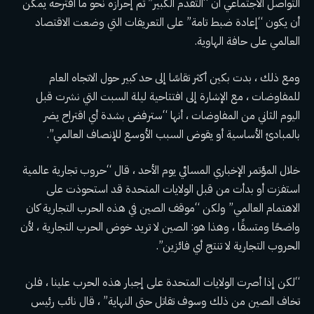
التواصل الاجتماعي أن “التقدم الكبير” تم إحرازه نحو ما اقترحه يمكن
أن يكون “إعادة ضبط تامة” على التعريفات التي وضعت الاقتصاد
العالمي على حافة الهاوية.
ومع ذلك ، بدت بكين أكثر تقاسًا إلى حد كبير حول الاتجاه العام
للمفاوضات ، مع الإشارة إلى افتتاحية ليلة السبت التي نشرت قبل
اليوم الثاني من المفاوضات ، أنها “سترفض بشدة أي اقتراح يضر
بالمبادئ الأساسية أو يقوض السبب الأوسع للإنصاف العالمي”.
خلال المؤتمر الإخباري المسائي يوم الأحد ، قال “حروب تجارية عالمية
استفزت أو بدأت من قبل الولايات المتحدة قد استحوذت على
الاهتمام العالمي” ولكن “موقف الصين في هذه الحرب التجارية كان
واضحًا ومتسقًا ، وهذا هو: الصين لا تريد خوض الحرب التجارية ، لأن
الحروب التجارية لا تنتج أي فائزين”.
“لكن إذا أصرت الولايات المتحدة على إجبار هذه الحرب علينا ، فلن
تخاف الصين من ذلك وسوف تقاتل حتى النهاية” ، قال نائب رئيس