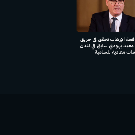
فحة الإرهاب تحقق في حريق
 معبد يهودي سابق في لندن
ت معادية للسامية