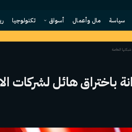
سياسة
مال وأعمال
أسواق
تكنولوجيا
ري
ق شبكتها الخاصة
انة باختراق هائل لشركات ال