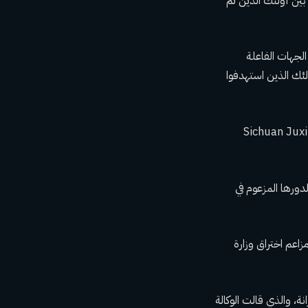
بين أولئك الذين تم
الجهات الفاعلة
لئك الذين استهدفوا
مكن للمشتبه به في القرصنة، يين كيتشنغ، ومقره في شنغهاي، ولا شركة Sichuan Juxinhe
دورها المزعوم في
اعم اختراق وزارة
ة، والذي قالت الوكالة