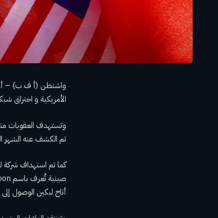
واشنطن (أ ف ب) – أعل
الأمريكية
و
اختراق شبكة
وتستهدف العقوبات متسلل
تم الكشف عنه الشهر ال
كما تم استهداف شركة ل
صينية تُعرف باسم Salt Typhoon
أتاح لبكين الوصول إلى 