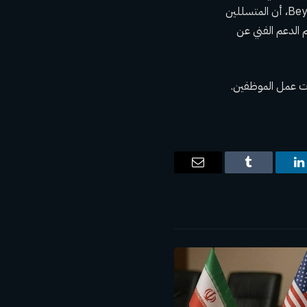
إنها علمت به في 8 ديسمبر. وذلك عندما أبلغ مزود خدمة برمجيات تابع لجهة خارجية، BeyondTrust، أن المتسللين
 الدعم الفني عن
ات عمل الموظفين.
ت
لينكدإن
Tumblr
البريد
الإلكتروني