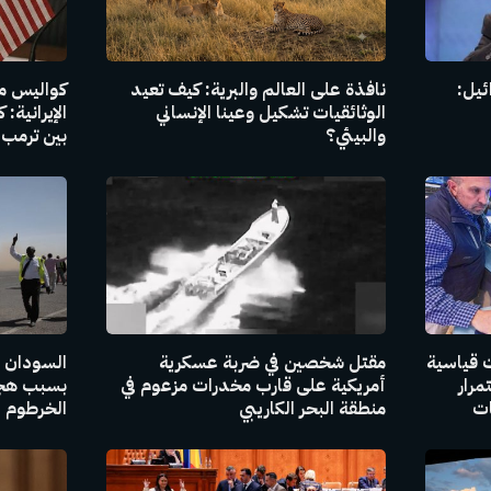
ئيل:
نافذة على العالم والبرية: كيف تعيد
كواليس مذ
الوثائقيات تشكيل وعينا الإنساني
الإيرانية:
والبيئي؟
بين ترمب 
 قياسية
مقتل شخصين في ضربة عسكرية
السودان ي
مرار
أمريكية على قارب مخدرات مزعوم في
بسبب هجو
ات
منطقة البحر الكاريبي
الخرطوم