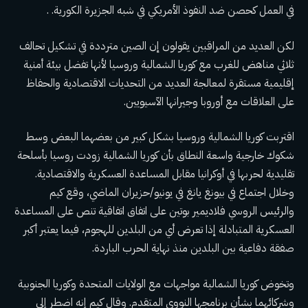
في العمل كحصن ضد النفوذ الأمريكي في شبه الجزيرة الكورية. .
لكن العديد من المراقبين يقولون إن الصين مترددة في تشكيل تحالف
ثلاثي مناهض للغرب مع كوريا الشمالية وروسيا لأنها تفضل بيئة أمنية
إقليمية مستقرة لمعالجة العديد من التحديات الاقتصادية والحفاظ
على العلاقات مع أوروبا وجيرانها الآسيويين.
اقتربت كوريا الشمالية وروسيا بشكل كبير من بعضهما البعض وسط
شكوك خارجية واسعة النطاق بأن كوريا الشمالية زودت روسيا بأسلحة
تقليدية لحربها في أوكرانيا مقابل المساعدة العسكرية والاقتصادية.
وخلال اجتماع في بيونغ يانغ في يونيو/حزيران الماضي، وقع كيم
والرئيس الروسي فلاديمير بوتين على اتفاق
اتفاقية تنص على المساعدة
العسكرية المتبادلة
إذا تعرض أي من البلدين للهجوم، فيما يعتبر أكبر
صفقة دفاعية بين البلدين منذ نهاية الحرب الباردة.
وتخوض كوريا الشمالية مواجهات مع الولايات المتحدة وكوريا الجنوبية
وشركائهما بشأن برنامجها النووي المتقدم. وقال كيم إنه اضطر إلى