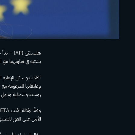
هلسنكي (P
يشتبه في تعاونهما مع ال
وعلاقاتها المزعومة مع ر
روسية وشمالية ودول البلطيق. قا
الأمن على الفور للتعلي