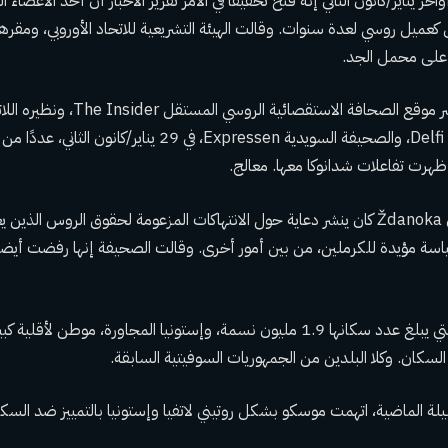
واخر يناير/كانون الثاني إنه فتح تحقيقا في الأمر
تقرير الاخبار
أن أحد الأعضاء الل
ن يعمل كعميل روسي لعدة سنوات. وقالت الهيئة التشريعية للاتحاد الأوروبي، ومقر
 على محمل الجد.
وبوابة الأخبار Delfi Estonia، والصحيفة السويدية Expressen، في 29
وأظهرت تفاعلات شدانوكا معها. معالج.
زعمت Expressen أن Ždanoka كان ينشر دعاية حول الانتهاكات المزعومة لحقوق الروس ا
سة مؤيدة للكرملين، من بين أمور أخرى. وقالت الصحيفة إنها رفضت أيضا إ
ولاتفيا، دولة البلطيق التي يبلغ عدد سكانها 1.9 مليون نسمة، وإستونيا المجاورة، م
لة الماضية، اتهمت موسكو بشكل روتيني لاتفيا وإستونيا بالتمييز ضد السكا