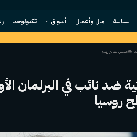
سياسة
مال وأعمال
أسواق
تكنولوجيا
ري
 قيامه بالتجسس لصالح روسيا
ية ضد نائب في البرلمان الأو
ح روسيا