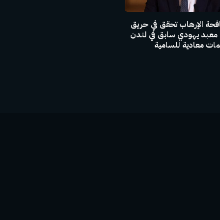
فحة الإرهاب تحقق في حريق
 معبد يهودي سابق في لندن
ت معادية للسامية