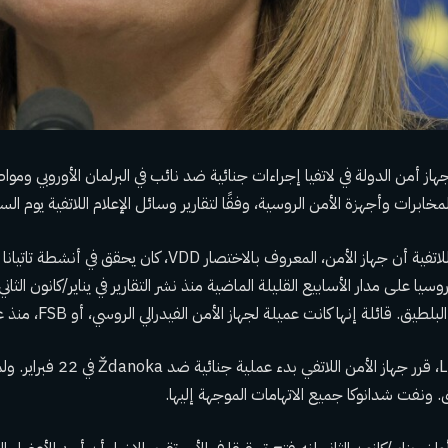
A) – بدأ جهاز أمن الدولة في لاتفيا إجراءات جنائية ضد نائب في البرلمان الأوروبي 
مخابرات وأجهزة الأمن الروسية، وفقًا لتقارير وسائل الإعلام اللاتفية يوم ال
وسيا على مدار الأسابيع القليلة الماضية منذ نشر التقارير في يناير/كانون الثان
ئلة إنها كانت عميلة لجهاز الأمن الفيدرالي الروسي، أو FSB، منذ عام 2004 على الأقل.
وفقًا لوكالة الأنباء LETA، قرر جهاز
ق. ونفت شدانوكا جميع الاتهامات الموجهة إليها.