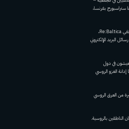
اتفيين في الجمعية –
ها ستراسبورج بفرنسا،
بعد تحقيق مشترك، نشر موقع الصحافة الاستقصائية الروسي المستقل The Insider، ونظيره اللاتفي Re:Baltica،
 يناير/كانون الثاني، عددًا من رسائل البريد الإلكتروني
لذين يعيشون في دول
دانة الغزو الروسي
وطن لأقلية كبيرة من العرق الروسي
ن الناطقين بالروسية.