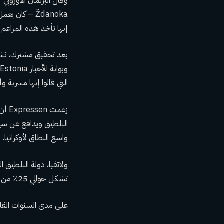
وقال البرلمان الأوروبي أ
Ždanoka – كا
إنها تأخذ هذه المزاعم
التي قالوا إنها مسربة 
البلطيق ويدافع عن سيا
واسع النطاق لأوكرانيا.
تشكل حوالي 25٪ من السكان. وكلا البلدين من الجمهوريات السوفيتية السابقة.
على مدى السنوات القلي