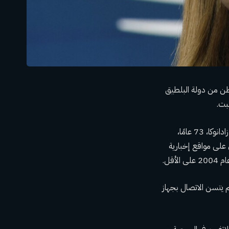
ومواطن من دولة البلطيق
سبت.
أفادت وسائل الإعلام اللاتفية أن جهاز الأمن، المعروف بالاختصار VDD، كان يحقق في أنشطة تاتيانا زادانوكا، 73 عامًا،
ي على مواقع إخبارية
 الأمن اللاتفي بدء عملية جنائية ضد Ždanoka في 22 فبراير. ولم يتسن الاتصال بجهاز