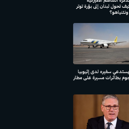
كرة التفاهم الأميركية
 كيف تحول لبنان إلى بؤرة توتر
ونتنياهو؟
ستدعي سفيره لدى إثيوبيا
م بطائرات مسيرة على مطار