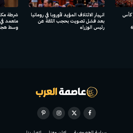
 كأس
انهيار الائتلاف المؤيد لأوروبا في رومانيا
شرطة مكا
بعد فشل تصويت بحجب الثقة عن
متعمد في
جنتين وهولندا إلى جانب 6
رئيس الوزراء
وسط هجما
فيسبوك
X
الانستغرام
بينتيريست
(Twitter)
سياسة الخصوصية
اعلن معنا
اتصل بنا