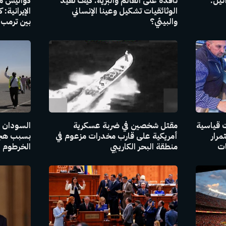
ئيل:
نافذة على العالم والبرية: كيف تعيد
كواليس مذ
الوثائقيات تشكيل وعينا الإنساني
الإيرانية:
والبيئي؟
بين ترمب 
 قياسية
مقتل شخصين في ضربة عسكرية
السودان ي
مرار
أمريكية على قارب مخدرات مزعوم في
بسبب هجو
ات
منطقة البحر الكاريبي
الخرطوم