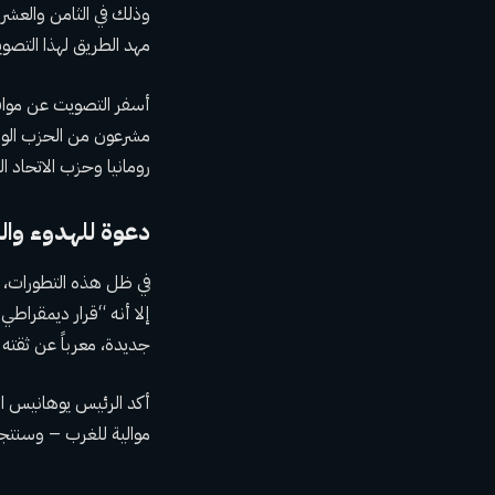
وذلك في الثامن والعشر
مهد الطريق لهذا التصو
مشرعون من الحزب الوطني
رومانيا وحزب الاتحاد 
دعوة للهدوء والم
في ظل هذه التطورات، دع
إلا أنه “قرار ديمقراط
جديدة، معرباً عن ثقته
أكد الرئيس يوهانيس است
موالية للغرب – وسنتجا