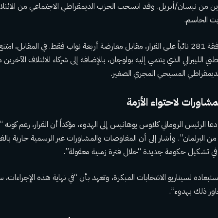
ين من نيسان/أبريل. وقد انسحب الحزب الديمقراطي الاجتماعي من الائتلا
يت الحاسم.
أسفر التصويت عن موافقة 281 نائباً على القرار، مقابل معارضة أربعة نواب فقط. في المقابل
 الليبرالي الذي ينتمي إليه بولوجان، بالإضافة إلى شركاء الائتلاف الآخرين 
الديمقراطي المسيحي المجري الصغير.
شاورات لاحتواء الأزمة
ا الرئيس الروماني كلاوس يوهانيس إلى الهدوء، مؤكداً أن القرار، رغم كون
ي من البرلمان”. وأشار إلى أن المفاوضات والمشاورات غير الرسمية جارية ب
 في تشكيل حكومة جديدة “خلال فترة زمنية معقولة”.
بعاده لسيناريو الانتخابات المبكرة، وتعهد بأن “في نهاية هذه الإجراءات، 
وز ذلك بهدوء”.