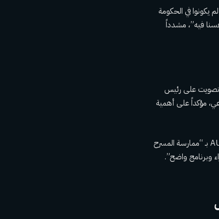
 يكونوا في الحكومة
فسنا فيه”، مشدداً
التصويت على رئيس
ي، مؤكداً على أهمية
في المقابل، اتهم الأمين العام لحزب بولوجان، دان موتريانو، الحزب الديمقراطي الاجتماعي وحزب AUR بـ “ممارسة المسرح
اء وبرنامج واضح”.