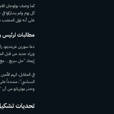
كما وصف بولوجان اقترا
كل يوم ولم يشاركوا في 
على أنه تولى المنصب مد
مطالبات لرئيس و
دعا سورين غريندينو، ر
وزراء جديد من قبل الم
إيجاد “حل سريع… مع ال
السياسي”، مشدداً على 
وحذر موتريانو من أن “أ
تحديات تشكيل