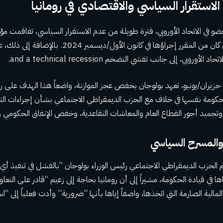
لاستقرار السياسي والاقتصادي في رومانيا
لعضو في الاتحاد الأوروبي، فترة طويلة من عدم الاستقرار السياسي، تفاقمت مؤخر
الانتخابات الرئاسية التي كان من المقرر إجراؤها في كانون الأ
أوروبي، إلى جانب تفشي التضخم and a technical recession.
 حزيران/يونيو، تعهد بولوجان بخفض عجز الموازنة، واضعاً هذا الهدف على ر
لحكومة نفسها في خلاف مع الحزب الديمقراطي الاجتماعي بشأن إجراءات الت
تجميد أجور القطاع العام والمعاشات التقاعدية، وخفض الإنفاق الحكومي وو
والمسرح السياسي
هم الحزب الديمقراطي الاجتماعي رئيس الوزراء بولوجان “بالفشل في تنفيذ 
ها في قيادة الحكومة، مشيراً إلى أن رومانيا بحاجة إلى زعيم “قادر على التعا
مالية الصارمة التي اتخذها، واصفاً إياها بأنها “ضرورية” وأدت فعلياً إلى “ا