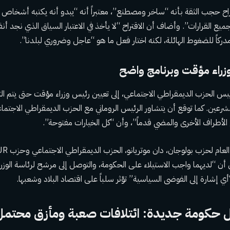
ح حجب الثقة بأنه “ساخر ومصطنع”، معتبراً أنه “يبدو أنه يكتبه أشخاص لم
جميع القرارات”. وأضاف أن الاقتراح “لا يأخذ في الاعتبار السياق الذي نجد أن
ركاً للضغوط الهائلة، لكنه اختار فعل ما هو “عاجل وضروري لبلدنا”.
زراء مؤقت وبرنامج واضح
ئيس الحزب الديمقراطي الاجتماعي، إلى تعيين رئيس وزراء مؤقت حتى يتم 
شرعين. كما توقع أن يتشاور الرئيس الروماني مع الحزب الديمقراطي الاجتماع
أطراف الأخرى والمضي قدماً”، وأن “كل الخيارات مفتوحة”.
أن “لديهما واجب الاستيلاء على الحكومة، والتوصل إلى مرشح لرئاسة الوزر
ي إشارة إلى الفوضى السياسية” تؤثر سلباً على اقتصاد البلاد وشعبها.
 حكومة جديدة: ائتلافات صعبة ومأزق محتمل