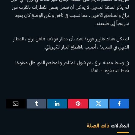
لم يتأثر الضفة اليسرى. لا يمكن أن تعمل بعض القطارات بالقرب من
براغ والمناطق الأخرى ، مما تسبب في تأخير ولكن الوضع كان يعود
تدريجياً إلى طبيعته.
لم تكن هناك تقارير فورية تفيد بأن مطار فولاف هافل براغ ، المطار
الدولي في المدينة ، أصيب بانقطاع التيار الكهربائي.
في وسط مدينة براغ ، تم قبول المتاجر والمطعم الذي ظل مفتوحًا
فقط المدفوعات نقدًا.
فيسبوك
تويتر
بينتيريست
لينكدإن
Tumblr
البريد
الإلكترو
المقالات
ذات الصلة