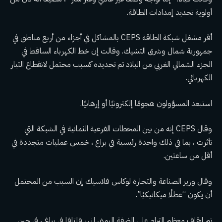
أولوية تجديد إمدادات الطاقة.
أقر مشغل شبكة الطاقة CEPS بالمشاكل في أجزاء من أربع مناطق في
جمهورية شمال وشرق التشيك. وقالت إن خط الكهرباء الساقط في
الجزء الشمالي الغربي من البلاد تم تحديده كسبب محتمل لانقطاع التيار
الكهربائي.
استبعد المسؤولون هجومًا إلكترونيًا أو إرهابيًا.
وقال CEPS إنه من بين المحطات الفرعية الثمانية في الشبكة التي
تأثرت ، بما في ذلك واحدة رئيسية في براغ ، خمس عمليات متجددة في
أقل من ساعتين.
وقال وزير الصناعة والتجارة لوكاس فلاسيك إن السبب من المحتمل
أن يكون “عطلًا ميكانيكيًا”.
تم إيقاف معظم الترام على الضفة اليمنى لنهر فلتافا في براغ ، في حين