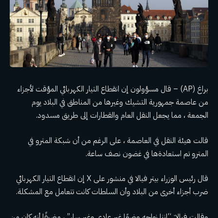
براغ (AP) – قال مسؤولون إن انقطاع التيار الكهربائي المؤقت لأجزاء
من عاصمة جمهورية التشيك وغيرها من المناطق في البلاد يوم
الجمعة ، مما يجعل النقل العام والقطارات إلى طريق مسدود.
قالت هيئة النقل في العاصمة ، على الرغم من أن شبكة المترو في
المترو تم استعادةها في غضون نصف ساعة.
قال رئيس الوزراء بيتر فيالا في منشور على X إن انقطاع التيار الكهربائي
ضرب أجزاء أخرى من البلاد وأن السلطات كانت تتعامل مع المشكلة.
وقالت فيالا: “إننا نواجه وضعًا غير عادي وغير سار” ، مضيفًا أنه كان من