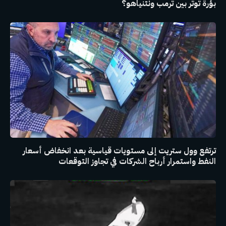
بؤرة توتر بين ترمب ونتنياهو؟
ترتفع وول ستريت إلى مستويات قياسية بعد انخفاض أسعار
النفط واستمرار أرباح الشركات في تجاوز التوقعات