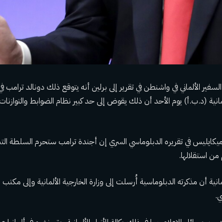
سفير الألماني في واشنطن في تقرير إلى برلين أنه يتوقع ذلك
دونالد ترامب
في
لمانية (د.ب.أ) يوم الأحد أن ذلك يقوض إلى حد كبير نظام الضوابط والتوازنات
يكايليس في تقريره الدبلوماسي السري إن أجندة ترامب ستحرم السلطة التش
 من استقلالها.
لمانية أن مذكرته الدبلوماسية أُرسلت إلى وزارة الخارجية الألمانية وإلى مكت
ي.