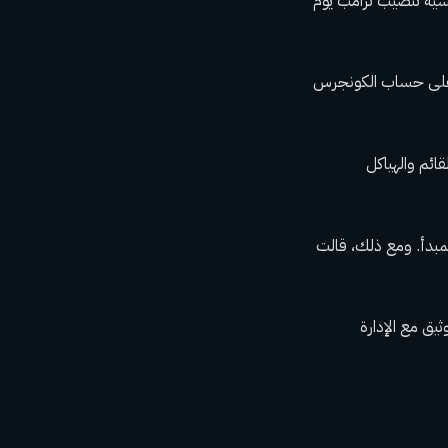
ا عشية تنصيب ترامب يوم
س على حساب الكونجرس
ائم والهياكل
المبدأ. ومع ذلك، قالت
يق مع الإدارة