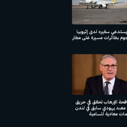
ستدعي سفيره لدى إثيوبيا
م بطائرات مسيرة على مطار
فحة الإرهاب تحقق في حريق
 معبد يهودي سابق في لندن
ت معادية للسامية