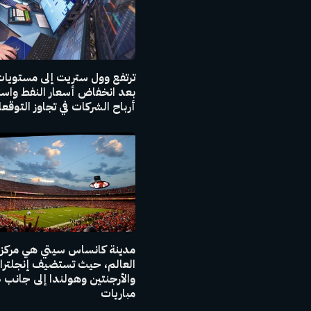
ترتفع وول ستريت إلى مستويات
بعد انخفاض أسعار النفط واست
أرباح الشركات في تجاوز التوقع
مدينة كانساس سيتي هي مركز
العالم، حيث تستضيف إنجلترا
والأر
مباريات