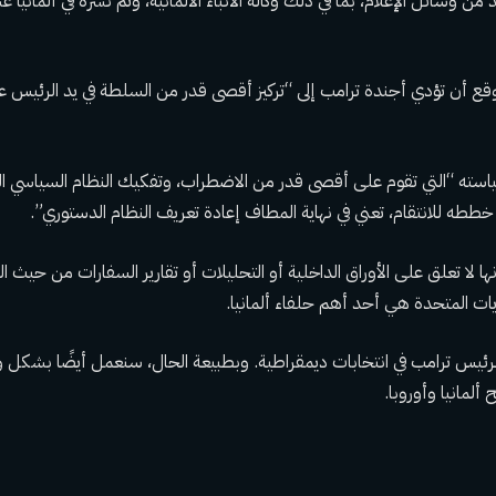
د من وسائل الإعلام، بما في ذلك وكالة الأنباء الألمانية، وتم نشره في ألماني
وقع أن تؤدي أجندة ترامب إلى “تركيز أقصى قدر من السلطة في يد الرئي
ته “التي تقوم على أقصى قدر من الاضطراب، وتفكيك النظام السياسي الق
 خططه للانتقام، تعني في نهاية المطاف إعادة تعريف النظام الدستوري”.
نها لا تعلق على الأوراق الداخلية أو التحليلات أو تقارير السفارات من حيث 
يات المتحدة هي أحد أهم حلفاء ألمانيا.
الرئيس ترامب في انتخابات ديمقراطية. وبطبيعة الحال، سنعمل أيضًا بشكل وث
 ألمانيا وأوروبا.