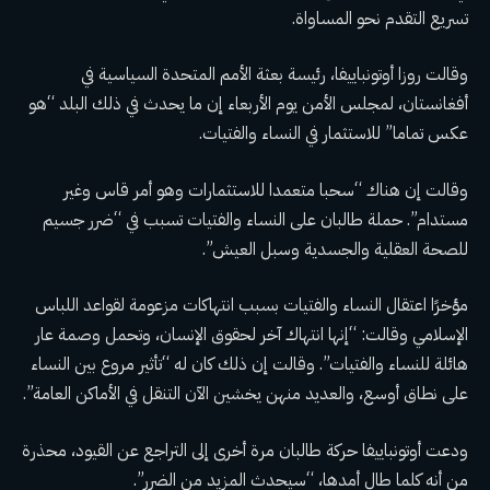
تسريع التقدم نحو المساواة
.
وقالت روزا أوتونباييفا، رئيسة بعثة الأمم المتحدة السياسية في
أفغانستان، لمجلس الأمن يوم الأربعاء إن ما يحدث في ذلك البلد “هو
عكس تماما” للاستثمار في النساء والفتيات.
وقالت إن هناك “سحبا متعمدا للاستثمارات وهو أمر قاس وغير
مستدام”.
حملة طالبان على النساء والفتيات
تسبب في “ضرر جسيم
للصحة العقلية والجسدية وسبل العيش”.
مؤخرًا
اعتقال النساء والفتيات بسبب انتهاكات مزعومة لقواعد اللباس
الإسلامي
وقالت: “إنها انتهاك آخر لحقوق الإنسان، وتحمل وصمة عار
هائلة للنساء والفتيات”. وقالت إن ذلك كان له “تأثير مروع بين النساء
على نطاق أوسع، والعديد منهن يخشين الآن التنقل في الأماكن العامة”.
ودعت أوتونباييفا حركة طالبان مرة أخرى إلى التراجع عن القيود، محذرة
من أنه كلما طال أمدها، “سيحدث المزيد من الضرر”.