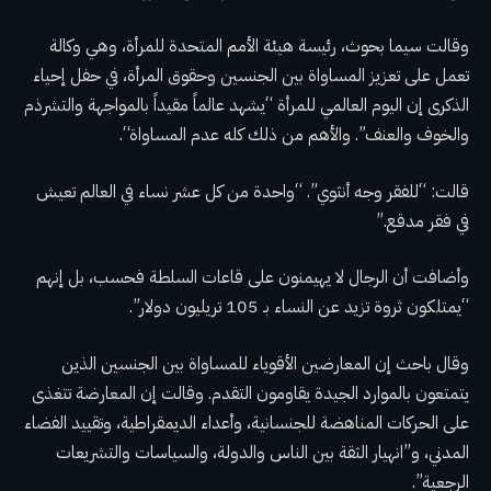
وقالت سيما بحوث، رئيسة هيئة الأمم المتحدة للمرأة، وهي وكالة
تعمل على تعزيز المساواة بين الجنسين وحقوق المرأة، في حفل إحياء
الذكرى إن اليوم العالمي للمرأة “يشهد عالماً مقيداً بالمواجهة والتشرذم
والخوف والعنف”.
والأهم من ذلك كله عدم المساواة
“.
قالت: “للفقر وجه أنثوي”. “واحدة من كل عشر نساء في العالم تعيش
في فقر مدقع.”
وأضافت أن الرجال لا يهيمنون على قاعات السلطة فحسب، بل إنهم
“يمتلكون ثروة تزيد عن النساء بـ 105 تريليون دولار”.
وقال باحث إن المعارضين الأقوياء للمساواة بين الجنسين الذين
يتمتعون بالموارد الجيدة يقاومون التقدم. وقالت إن المعارضة تتغذى
على الحركات المناهضة للجنسانية، وأعداء الديمقراطية، وتقييد الفضاء
المدني، و”انهيار الثقة بين الناس والدولة، والسياسات والتشريعات
الرجعية”.