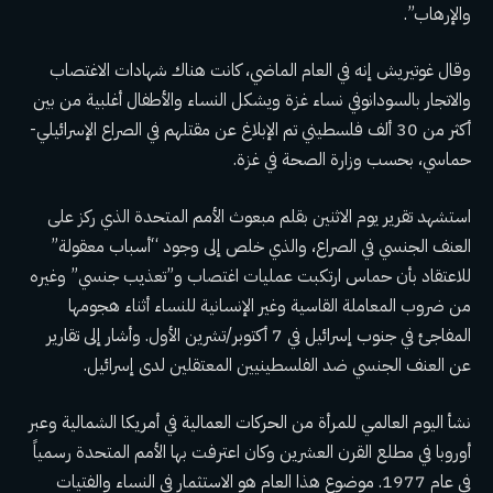
والإرهاب”.
وقال غوتيريش إنه في العام الماضي، كانت هناك شهادات
الاغتصاب
والاتجار بالسودان
وفي نساء غزة
ويشكل النساء والأطفال أغلبية من بين
أكثر من 30 ألف فلسطيني تم الإبلاغ عن مقتلهم
في الصراع الإسرائيلي-
حماسي، بحسب وزارة الصحة في غزة.
استشهد
تقرير يوم الاثنين
بقلم مبعوث الأمم المتحدة الذي ركز على
العنف الجنسي في الصراع، والذي خلص إلى وجود “أسباب معقولة”
للاعتقاد بأن حماس ارتكبت عمليات اغتصاب و”تعذيب جنسي” وغيره
من ضروب المعاملة القاسية وغير الإنسانية للنساء أثناء هجومها
المفاجئ في جنوب إسرائيل في 7 أكتوبر/تشرين الأول. وأشار إلى
تقارير
عن العنف الجنسي ضد الفلسطينيين المعتقلين لدى إسرائيل
.
نشأ اليوم العالمي للمرأة من الحركات العمالية في أمريكا الشمالية وعبر
أوروبا في مطلع القرن العشرين وكان
اعترفت بها الأمم المتحدة رسمياً
في عام 1977
. موضوع هذا العام هو الاستثمار في النساء والفتيات