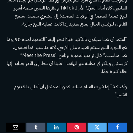
وبموجب القانون الذي أقره الكونجرس ووقعه الرئيس جو بايدن العام
الماضي، كان أمام الشركة الأم لـ TikTok ومقرها الصين تسعة أشهر
لبيع عملية المنصة في الولايات المتحدة إلى مشتري معتمد. يسمح
القانون للرئيس الحالي بمنح تمديد إذا كانت عملية البيع جارية.
“أعتقد أن هذا سيكون بالتأكيد خيارًا ننظر إليه. “التمديد لمدة 90 يومًا
هو الشيء الذي سيتم تنفيذه على الأرجح، لأنه مناسب. كما تعلمون،
هذا مناسب،” قال ترامب لمديرة برنامج “Meet the Press”
كريستين ويلكر في مقابلة عبر الهاتف. “علينا أن ننظر إلى الأمر بعناية. إنها
حالة كبيرة جدًا.
وأضاف: “إذا قررت القيام بذلك، فمن المحتمل أن أعلن ذلك يوم
الاثنين”.
فيسبوك
تويتر
بينتيريست
لينكدإن
Tumblr
البريد