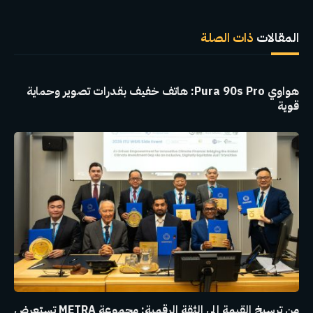
الإلكترو
المقالات
ذات الصلة
هواوي Pura 90s Pro: هاتف خفيف بقدرات تصوير وحماية
قوية
من ترسيخ القيمة إلى الثقة الرقمية: مجموعة METRA تستعرض