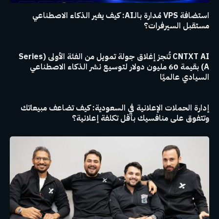
استضافة VPS مُدارة بالـAI: كيف يغير الذكاء الاصطناعي
مستقبل السيرفرات؟
CNTXT AI تُنجز إغلاق جولة تمويل من الفئة الأولى (Series
A) بقيمة 60 مليون دولار لتوسيع نشر الذكاء الاصطناعي
السيادي عالميًا
إدارة الحملات الإعلانية في السعودية: كيف تضاعف مبيعاتك
وتتفوق على منافسيك بأقل تكلفة إعلانية؟