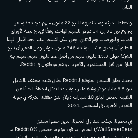
العام.
وتخطط الشركة ومستثمروها لبيع 22 مليون سهم مجتمعة بسعر
يتراوح بين 31 إلى 34 دولارًا للسهم الواحد، وفقًا لإيداع لجنة الأوراق
المالية والبورصات يوم الاثنين. ومن شأن التسعير عند الحد الأعلى لهذا
النطاق أن يحقق عائدات بقيمة 748 مليون دولار. ومن المقرر أن تبيع
الشركة حوالي 15.3 مليون سهم من أصل 22 مليون سهم. سيتم بيع
الباقي من قبل المستثمرين الآخرين، وهم موظفون في Reddit.
يحدد نطاق التسعير المتوقع لـ Reddit نطاق تقييم مخفف بالكامل
بين 5.8 مليار دولار و6.4 مليار دولار، مما يمثل انخفاضًا حادًا عن
التقييم الخاص البالغ 10 مليارات دولار الذي حققته الشركة في جولة
التمويل الأخيرة، في أغسطس 2021.
في محاولة لجذب متداولي التجزئة الذين جعلوا منتدى
r/WallStreetBets الخاص به قوة مؤثرة، خصص Reddit 8% من
إجمالي الأسهم المعروضة للمستخدمين والمشرفين الذين أنشأوا