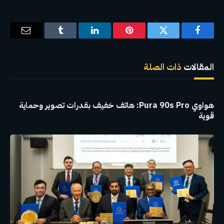
فيسبوك
تويتر
بينتيريست
لينكدإن
Tumblr
البريد
الإلكترو
المقالات
ذات الصلة
هواوي Pura 90s Pro: هاتف خفيف بقدرات تصوير وحماية
قوية