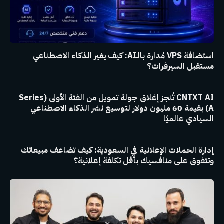
استضافة VPS مُدارة بالـAI: كيف يغير الذكاء الاصطناعي
مستقبل السيرفرات؟
CNTXT AI تُنجز إغلاق جولة تمويل من الفئة الأولى (Series
A) بقيمة 60 مليون دولار لتوسيع نشر الذكاء الاصطناعي
السيادي عالميًا
إدارة الحملات الإعلانية في السعودية: كيف تضاعف مبيعاتك
وتتفوق على منافسيك بأقل تكلفة إعلانية؟