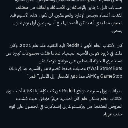
حسابات قبل 1 يناير، بالإضافة إلى الأصدقاء والعائلة من مختلف
الفئات. أعضاء مجلس الإدارة والموظفين. لن تكون هذه الأسهم قيد
الحجز، مما يعني أنه يمكن لأصحابها بيع أسهمهم في أول يوم تداول
رسمي.
كان الاكتتاب العام الأولي لـ Reddit قيد التنفيذ منذ عام 2021. وكان
ذلك في ذروة هوس الأسهم الميمية، عندما نفذت مجموعات كبيرة من
مستثمري التجزئة النشطين على مواقع فرعية مثل
r/WallStreetBets عمليات ضغط قصيرة على الأسهم بما في ذلك
GameStop وAMC، مما دفع الأسعار “إلى الأعلى” قمر.”
ستراقب وول ستريت موقع Reddit عن كثب كإشارة لكيفية أداء سوق
الاكتتاب العام بشكل عام. كان المشهد مهتزًا مؤخرًا، حيث فشلت
العروض المقدمة من بيركنستوك إلى إنستاكارت في الحصول على قوة
جذب قوية.