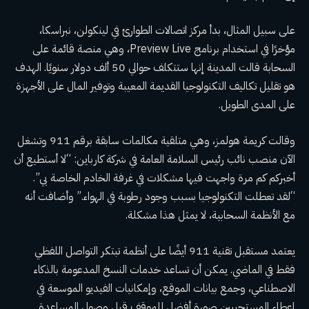
على سبيل المثال، بدأ مركز اتصالات الطوارئ في لينكولن، نبراسكا،
مؤخرًا في استخدام برنامج Preview Live، وهي منصة قائمة على
السحابة قالت المدينة إنها ستتكلف حوالي 50 ألف دولار سنويًا. الهدف
هو تقليل تكاليف التكنولوجيا القديمة المعيبة وتوفير المال على الأجهزة
على المدى الطويل.
وقالت كريمة هولمز، وهي متلقية مكالمات سابقة برقم 911 وتشغل
الآن منصب نائب رئيس السلامة العامة في شركة كارباين: “لا أستطيع أن
أخبركم كم مرة واجهت فيها مشكلات في غرفة الخادم الخاصة بي”.
“لقد تعطلت التكنولوجيا بسبب وجود رطوبة في الهواء.” وأضافت أنه
مع الأنظمة السحابية، لا يمثل هذا مشكلة.
يعتمد مستقبل تقنية 911 أيضًا على أنظمة تبتكر التواصل اللفظي
فقط في الماضي. يمكن أن تساعد خدمات النسخ المدعومة بالذكاء
الاصطناعي، وجمع بيانات الموقع، وإمكانيات الفيديو الموسعة في
إعطاء المستجيبين صورة أفضل للموقف قبل وصول المساعدة.