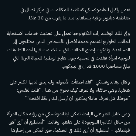
تعمل راكيل ليفاندوفسكي كمتلقية للمكالمات في مركز اتصال في
مقاطعة ديلاوير بولاية بنسلفانيا منذ ما يقرب من 30 عامًا.
وفي ذلك الوقت، رأت التكنولوجيا تعمل على تحديث خدمات الاستجابة
لحالات الطوارئ لتقديم خدمة أفضل للأشخاص الذين يحتاجون إلى
المساعدة. وتذكرت إحدى الحالات التي استخدمت فيها أحد التطبيقات
لتوجيه امرأة فقدت في محمية جون هاينز الوطنية للحياة البرية التي
تبلغ مساحتها 1000 فدان في تينيكوم.
وقال ليفاندوفسكي: “لقد انطفأت الأضواء، ولم يتبق لديها الكثير على
هاتفها، وهي خائفة، ولا تعرف كيف تخرج من هنا”. “قلت لنفسي:
“مرحبًا، هل تعرف ماذا؟ يمكنني أن أرسل لك رابطًا. افتحه”.”
ومن خلال النقر على الرابط، تمكن ليفاندوفسكي من رؤية مكان المرأة
من خلال الكاميرا الموجودة على هاتفها. وقالت: “أستطيع أن أرى أفق
فيلادلفيا – أستطيع أن أرى ذلك في الخلفية، حتى أتمكن من إخبارها