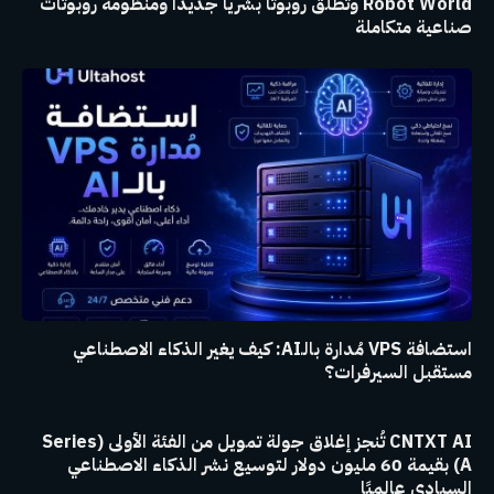
Robot World وتطلق روبوتاً بشرياً جديداً ومنظومة روبوتات
صناعية متكاملة
استضافة VPS مُدارة بالـAI: كيف يغير الذكاء الاصطناعي
مستقبل السيرفرات؟
CNTXT AI تُنجز إغلاق جولة تمويل من الفئة الأولى (Series
A) بقيمة 60 مليون دولار لتوسيع نشر الذكاء الاصطناعي
السيادي عالميًا