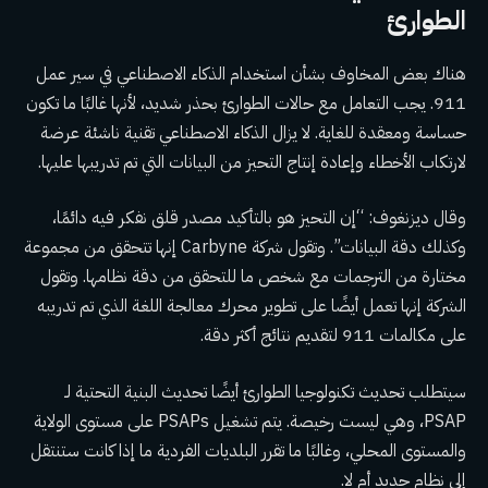
الطوارئ
هناك بعض المخاوف بشأن استخدام الذكاء الاصطناعي في سير عمل
911. يجب التعامل مع حالات الطوارئ بحذر شديد، لأنها غالبًا ما تكون
حساسة ومعقدة للغاية. لا يزال الذكاء الاصطناعي تقنية ناشئة عرضة
لارتكاب الأخطاء وإعادة إنتاج التحيز من البيانات التي تم تدريبها عليها.
وقال ديزنغوف: “إن التحيز هو بالتأكيد مصدر قلق نفكر فيه دائمًا،
وكذلك دقة البيانات”. وتقول شركة Carbyne إنها تتحقق من مجموعة
مختارة من الترجمات مع شخص ما للتحقق من دقة نظامها. وتقول
الشركة إنها تعمل أيضًا على تطوير محرك معالجة اللغة الذي تم تدريبه
على مكالمات 911 لتقديم نتائج أكثر دقة.
سيتطلب تحديث تكنولوجيا الطوارئ أيضًا تحديث البنية التحتية لـ
PSAP، وهي ليست رخيصة. يتم تشغيل PSAPs على مستوى الولاية
والمستوى المحلي، وغالبًا ما تقرر البلديات الفردية ما إذا كانت ستنتقل
إلى نظام جديد أم لا.