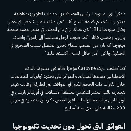
يتذكر أنتوني مينوجنا، رئيس الاتصالات في خدمات الطوارئ بمقاطعة
ديلاوير، استخدام خدمة النسخ أثناء تلقي مكالمة من شخص في خطر.
وقال مينوجنا لـ BI: “كان هناك نزاع بين العملاء في متجر خدمة محطة
بنزين، وهمس قائلاً: “لقد صوب الرجل مسدساً إلى رأسي”. وأضاف
مينوجنا أنه كان من الصعب سماع تحذير المتصل بسبب الضجيج في
الخلفية، ولكن “من خلال النسخ، اكتشفنا ذلك”.
كما أطلقت شركة Carbyne مؤخرًا نظام فرز مدعومًا بالذكاء
الاصطناعي مصممًا لمساعدة المراكز على تحديد أولويات المكالمات
خلال الفترات ذات الحجم الكبير أو المواقف غير الطارئة. وقالت هيذر
هيليارد، نائب المدير التنفيذي لمنطقة الاتصالات في أورليانز باريش في
لويزيانا، إنهم استخدموا نظام الفرز الخاص بكارباين 48 مرة في حوالي
200 مكالمة على مدى ستة أسابيع.
العوائق التي تحول دون تحديث تكنولوجيا