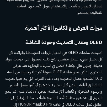
لعشاق التصوير والألعاب والاستخدام طويل الأمد دون الحاجة
للتنظيف المستمر.
ميزات العرض والكاميرا الأكثر أهمية
OLED ومعدل التحديث وجودة الشاشة
أصبحت شاشات OLED هي المعيار للهواتف المتوسطة والرائدة لأن
كل بكسل يضيء بشكل منفصل. يتيح ذلك الحصول على درجات سواد
عميقة، وتباين عالٍ، وكفاءة أفضل في استهلاك البطارية عند عرض
المحتوى الداكن. تبدو شاشة OLED عمومًا أكثر ثراءً وحيوية من لوحة
LCD التقليدية.معدل التحديث يحدد عدد المرات التي يتم فيها تحديث
الشاشة في الثانية. معدل أعلى، مثل 120 هرتز أو أكثر، يجعل التمرير
والرسوم المتحركة والألعاب أكثر سلاسة. بمجرد أن تعتاد عليه، قد يبدو
الرجوع إلى 60 هرتز متقطعًا.تُعد السطوع عاملًا حاسمًا للرؤية في الهواء
الطلق. تصل شاشة OLED في هاتف HONOR Magic8 Pro إلى