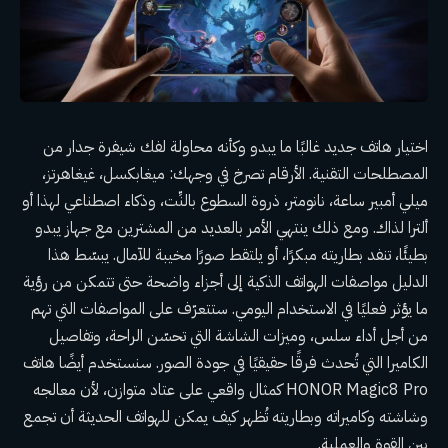
اختيار هاتف جديد غالبًا ما يبدو وكأنه محاولة لفك شيفرة جدار من
المصطلحات التقنية. الأرقام تصرخ في وجهك: ميغابكسل، غيغاهرتز،
ميلي أمبير ساعة، نانومتر، ذروة السطوع بالنِّت، وذكاء اصطناعي لهذا أو
ألترا لذاك. ومع ذلك ينتهي الأمر بالعديد من المشترين مع جهاز يبدو
بطيئًا، تنفد بطاريته مبكرًا، أو يلتقط صورًا مخيبة للآمال. يبسّط هذا
الدليل مواصفات الهواتف الذكية إلى أجزاء واضحة حتى تتمكن من رؤية
ما يؤثر فعليًا في الاستخدام اليومي. ستتعرّف على المواصفات التي تهم
من أجل أداء سلس، وميزات الشاشة التي تحسّن الراحة، وتفاصيل
الكاميرا التي تُحدث فرقًا حقيقيًا في جودة الصور. سنستخدم أيضًا هاتف
HONOR Magic8 Pro كمثال واقعي على عتاد متوازن، لأن معالجه
وشاشته وكاميراته وبطاريته تُظهر كيف يمكن للهواتف الحديثة أن تجمع
بين القوة والعملية.