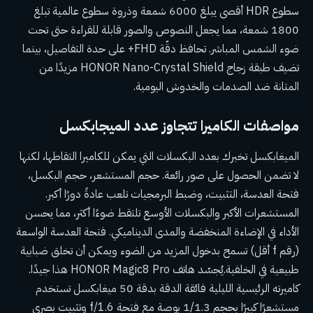
سطوع HDR أقصى يبلغ 6000 شمعة وذروة سطوع عالمية تبلغ
1800 شمعة، مما يجعل النصوص والصور قابلة للقراءة حتى تحت
ضوء الشمس المباشر. تحافظ دقّة FHD+ على حدة التفاصيل، بينما
تضيف طبقة زجاج HONOR Nano-Crystal Shield مزيدًا من
المتانة ضد الصدمات والخدوش اليومية.
مواصفات الكاميرا تتجاوز عدد الميجابكسل
الميغابكسل تخبرك بعدد البكسلات التي يمكن للكاميرا التقاطها، لكنها
لا تضمن الحصول على صور رائعة. حجم المستشعر، حجم البكسل،
فتحة العدسة، التثبيت، وضبط البرمجيات تلعب عادةً دورًا أكبر.
المستشعرات الأكبر والبكسلات الأوسع تلتقط ضوءًا أكثر، مما يحسن
الأداء في الإضاءة المنخفضة والمدى الديناميكي. فتحة العدسة الواسعة
(رقم f أقل) تسمح بدخول المزيد من الضوء ويمكن أن تخلق ضبابية
طبيعية في الخلفية.يُجسّد هاتف HONOR Magic8 Pro هذا جيدًا.
كاميرته الرئيسية الليلية فائقة الدقة بدقة 50 ميغابكسل تستخدم
مستشعرًا كبيرًا بحجم 1/1.3 بوصة مع فتحة f/1.6 وتثبيت بصري