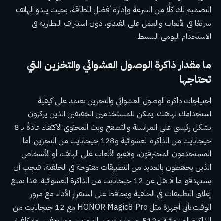
التصميم لك كلًّا من السرعة وإدارة أفضل للطاقة، بحيث يبدو الهاتف
سريعًا في الألعاب والعمل على الفيديو، دون استنزاف البطارية في
الاستخدام اليومي البسيط.
ما مقدار ذاكرة الوصول العشوائي والتخزين التي
تحتاجها
احتياجات ذاكرة الوصول العشوائي والتخزين تعتمد على كيفية
استخدامك لهاتفك. يمكن للمستخدمين الخفيفين الذين يركزون
بشكل رئيسي على المراسلة والتصفح وبث المحتوى الاكتفاء عادةً بـ 8
جيجابايت من الذاكرة العشوائية و128 جيجابايت من التخزين. أما
المستخدمون المحترفون، ولاعبو الألعاب على الهاتف، أو الأشخاص
الذين يحتفظون بالعديد من التطبيقات مفتوحة في الخلفية، فيجب أن
يستهدفوا ما لا يقل عن 12 جيجابايت من الذاكرة العشوائية. هذا يمنع
إغلاق التطبيقات في الخلفية ويحافظ على استقرار الأداء مع مرور
الوقت.تأتي أجهزة مثل HONOR Magic8 Pro مع 12 جيجابايت من
الذاكرة العشوائية و512 جيجابايت من التخزين، مما يوفر سعة كافية