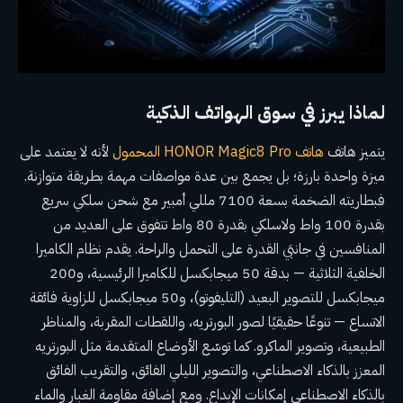
لماذا يبرز في سوق الهواتف الذكية
يتميز هاتف
هاتف HONOR Magic8 Pro المحمول
لأنه لا يعتمد على
ميزة واحدة بارزة؛ بل يجمع بين عدة مواصفات مهمة بطريقة متوازنة.
فبطاريته الضخمة بسعة 7100 مللي أمبير مع شحن سلكي سريع
بقدرة 100 واط ولاسلكي بقدرة 80 واط تتفوق على العديد من
المنافسين في جانبَي القدرة على التحمل والراحة. يقدم نظام الكاميرا
الخلفية الثلاثية — بدقة 50 ميجابكسل للكاميرا الرئيسية، و200
ميجابكسل للتصوير البعيد (التليفوتو)، و50 ميجابكسل للزاوية فائقة
الاتساع — تنوعًا حقيقيًا لصور البورتريه، واللقطات المقربة، والمناظر
الطبيعية، وتصوير الماكرو. كما توسّع الأوضاع المتقدمة مثل البورتريه
المعزز بالذكاء الاصطناعي، والتصوير الليلي الفائق، والتقريب الفائق
بالذكاء الاصطناعي إمكانات الإبداع. ومع إضافة مقاومة الغبار والماء