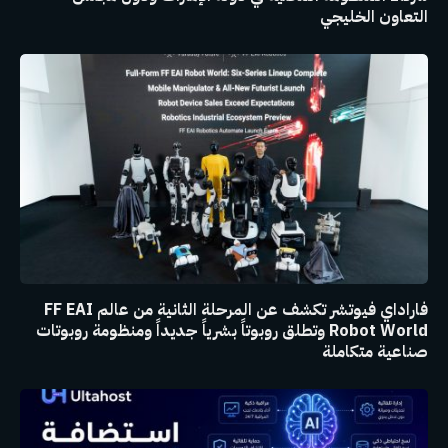
التعاون الخليجي
فاراداي فيوتشر تكشف عن المرحلة الثانية من عالم FF EAI
Robot World وتطلق روبوتاً بشرياً جديداً ومنظومة روبوتات
صناعية متكاملة