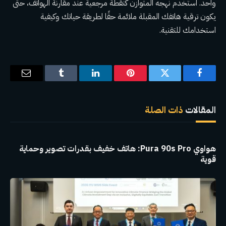
واحد. استخدم نهجه المتوازن كنقطة مرجعية عند مقارنة الهواتف، حتى
يكون ترقية هاتفك المقبلة ملائمة حقًا لطريقة حياتك وكيفية
استخدامك للتقنية.
فيسبوك
تويتر
بينتيريست
لينكدإن
Tumblr
البريد
الإلكترو
المقالات
ذات الصلة
هواوي Pura 90s Pro: هاتف خفيف بقدرات تصوير وحماية
قوية