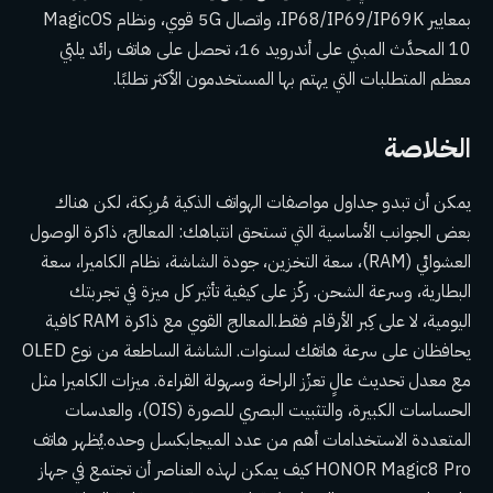
بمعايير IP68/IP69/IP69K، واتصال 5G قوي، ونظام MagicOS
10 المحدَّث المبني على أندرويد 16، تحصل على هاتف رائد يلبّي
معظم المتطلبات التي يهتم بها المستخدمون الأكثر تطلبًا.
الخلاصة
يمكن أن تبدو جداول مواصفات الهواتف الذكية مُربِكة، لكن هناك
بعض الجوانب الأساسية التي تستحق انتباهك: المعالج، ذاكرة الوصول
العشوائي (RAM)، سعة التخزين، جودة الشاشة، نظام الكاميرا، سعة
البطارية، وسرعة الشحن. ركّز على كيفية تأثير كل ميزة في تجربتك
اليومية، لا على كِبر الأرقام فقط.المعالج القوي مع ذاكرة RAM كافية
يحافظان على سرعة هاتفك لسنوات. الشاشة الساطعة من نوع OLED
مع معدل تحديث عالٍ تعزّز الراحة وسهولة القراءة. ميزات الكاميرا مثل
الحساسات الكبيرة، والتثبيت البصري للصورة (OIS)، والعدسات
المتعددة الاستخدامات أهم من عدد الميجابكسل وحده.يُظهر هاتف
HONOR Magic8 Pro كيف يمكن لهذه العناصر أن تجتمع في جهاز