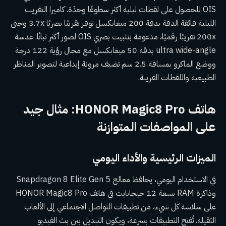
OIS للحصول على لقطات ليلية أكثر سطوعًا وحدّة. كاميرا التقريب
الليلية فائقة الدقة بدقة 200 ميغابكسل توفر تقريبًا بصريًا 3.7x وحتى
200x تقريبًا رقميًا، مدعومة بتثبيت بصري OIS لصور أكثر ثباتًا. عدسة
ultra wide-angle بدقة 50 ميغابكسل مع مجال رؤية 122 درجة
ووضع الماكرو بمسافة 2.5 سم تضيف مرونة إبداعية لتصوير المناظر
الطبيعية واللقطات القريبة.
هاتف HONOR Magic8 Pro: مثال جيد
على المواصفات المتوازنة
الميزات الرئيسية والأداء اليومي
في الاستخدام اليومي، يحافظ معالج Snapdragon 8 Elite Gen 5
وذاكرة RAM بسعة 12 جيجابايت في هاتف HONOR Magic8 Pro
على سلاسة كل شيء، من تطبيقات التواصل الاجتماعي إلى الألعاب
الثقيلة. تُفتح التطبيقات بسرعة، ويكون التبديل بين بث الفيديو