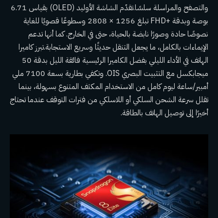
والتصفح والمراسلة سلسًا.تقدّم الشاشة الأوليد (OLED) بقياس 6.71
بوصة وبدقة +FHD تبلغ 1256 × 2808 وسطوعًا قصويًا للغاية
نصوصًا حادة وصورًا نابضة بالحياة، حتى في الخارج. كما أنها تدعم
الإيماءات بالكامل، ما يجعل التنقل حديثًا وسريع الاستجابة.تبرز كاميرا
الهاتف في الأداء الليلي بفضل الكاميرا الرئيسية فائقة الليل بدقة 50
ميجابكسل مع التثبيت البصري OIS. وتكفي بطارية بسعة 7100 ملي
أمبير/ساعة ليوم كامل من الاستخدام المكثف المتنوع بسهولة، بينما
تقلل سرعة الشحن السلكي أو اللاسلكي من فترات التوقف عندما تحتاج
أخيرًا إلى توصيل الهاتف بالطاقة.