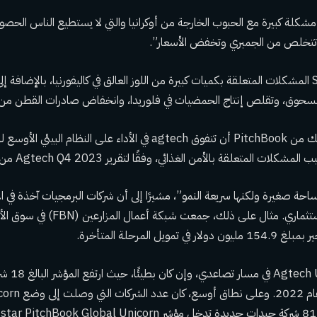
مشكلة كبيرة مع الحبوب الخارجة من أوكرانيا والتي لا يستطيع الناس الحصول
 تتخلص من الجمبري وتخفض الأسعار”.
كما أوضح شريك SOSV المشكلات المتعلقة بكميات كبيرة من اللوز العالق في كاليفورنيا، بالإضاف
حوق، وتقلص إنتاج الحمضيات في فلوريدا، وانخفاض صادرات القطن من ا
في الواقع، يتوقع فريدريك من PitchBook أن تتفوق agtech في الأداء على ا
المتعلقة بالأمن الغذائي، وفقًا لتقرير Agtech Q4 2023 من PitchBook.
حة صغيرة ولكنها سريعة النمو”، مشيرًا إلى أن شركات البرمجيات آخذة في ال
ملاءمة لرأس المال الاستثماري. مثال على ذ
مويل المرحلة المتأخرة.