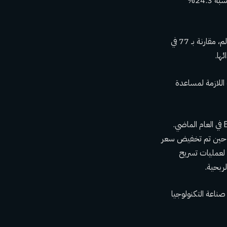
2023. وكان المؤشران الأفضل أداءً هما الأمن السيبراني والذكاء الاصطناعي، اللذان سجلا زيادات بنسبة 24.3%
Agtech هو أصغر مؤشر تتبعه Morningstar وPitchBook، مع 18 شركة فقط على مستوى العالم، مقارنة بـ 77 في
 اللازمة لمساعدة
انخفضت تقييمات كل من شركة الزراعة المستدامة Indigo وشركة الزراعة العمودية الناشئة Bowery في العام الماضي.
لغة 2.3 مليار دولار إلى 943 مليون دولار، في حين تم تخفيض سعر
ين خضعتا لعمليات تسريح
لربحية.
ل PitchBook الذي يغطي القطاع، لموقع Business Insider: “إن صناعة التكنولوجيا