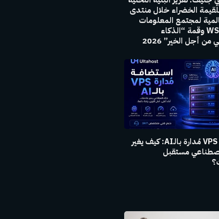
للقيمة الخضراء خلال منتدى
المية لمجتمع المعلومات
WSIS 2026 وقمة “الذكاء
من أجل الخير” 2026
استضافة VPS مُدارة بالـAI: كيف يغير
لاصطناعي مستقبل
ت؟