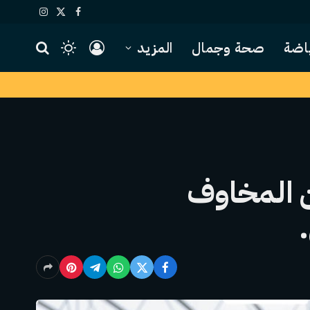
X
فيسبوك
الانستغرام
(Twitter)
اضة
صحة وجمال
المزيد
يمات Agtech في عام 2023. لكن المخاوف