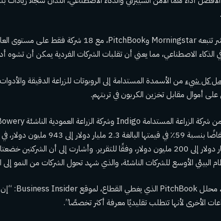
من الأسمدة المستدامة إلى الروبوتات للزراعة الدقيقة والأدوات
على أموال مقابل تخزين الكربون في تربتهم.
وشهدت Bowery انخفاضًا بنسبة 59٪ في قيمتها البا
Indigo البالغ 3.9 مليار دولار إلى 200 مليون دولار، وفقًا للتقرير. وأشارت إلى أن الشركت
ظام البيئي الأوسع للشركات الناشئة، والذي شهد تحول الشركات من النمو إلى ا
وقال أليكس فريدريك، محل
عات الأخرى لأنها تتطلب تقليديًا معرفة أكثر تخصصًا”.