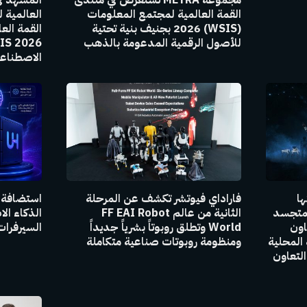
القمة العالمية لمجتمع المعلومات
العالمية 
(WSIS) 2026 بجنيف بنية تحتية
القمة الع
للأصول الرقمية المدعومة بالذهب
الاصطناعي 
ها
فاراداي فيوتشر تكشف عن المرحلة
لمتجسد
الثانية من عالم FF EAI Robot
الذكاء ا
عاون
World وتطلق روبوتاً بشرياً جديداً
السيرفرا
المحلية
ومنظومة روبوتات صناعية متكاملة
التعاون