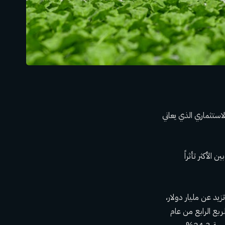
تثماري الذي يعاني
يا، وهو القطاع المعروف باسم agtech، كانوا من بين الأكثر تأثراً
يمة تزيد عن مليار دولار،
نسبة 20٪ في عام 2023، وفقًا لتحديث Morningstar Unicorn Market Monitor للربع الرابع من عام