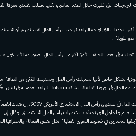
 البرمجيات التي ظهرت خلال العقد الماضي، لكنها تتطلب تقليديا معرفة تقن
بر التحديات التي تواجه الزراعة في جذب رأس المال الاستثماري أو الاستثما
نمو طويلة”.
يتطلب، في بعض الحالات، قدرًا أكبر من رأس المال الصبور مما قد يكون مستهل
مودية بشكل خاص لأنها تستهلك رأس المال وتستهلك الكثير من الطاقة، مم
 أوروبا. كما عانت شركة InFarm للزراعة العمودية في لندن أيضًا
قال بو برونسون، الشريك العام في صندوق رأس المال الاستثم
اء العالم والحلول التي تجتذب استثمارات رأس المال الاستثماري. وقال إن ا
قوا متجذرين في ضغوط السوق الفعلية” مثل نقص العمالة، والجغرافيا ال