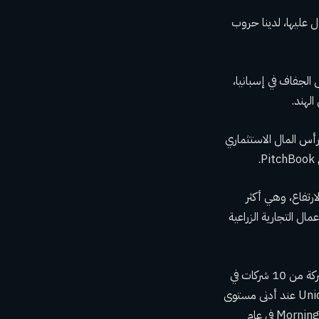
 عليها، لدينا حروب
ة إلى الجفاف في إسبانيا،
لهند.
لنظام البيئي الأوسع لرأس المال الاستثماري
ارتفاع، وهي أكثر
لك، جمعت شبكة أعمال المزارعين (FBN) في سوق الأعمال التجارية الزراعية
تسير شركات Agtech Unicorns في مسار تصاعدي، وإن كان بطيئًا، حيث ارتفع المؤشر البالغ 18 شركة من 10 شركات في
عام 2021 إلى 15 في عام 2022. وعلى نطاق أوسع، كان عدد الشركات التي وصلت إلى وضع Unicorn عند أدنى مستوى
له منذ عام 2017، مع 81 شركة حيدات جديدة تدخل مؤشر Morningstar PitchBook Global Unicorn في عام