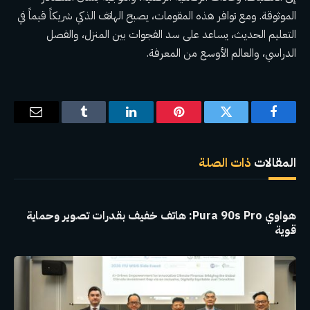
الموثوقة. ومع توافر هذه المقومات، يصبح الهاتف الذكي شريكاً قيماً في
التعليم الحديث، يساعد على سد الفجوات بين المنزل، والفصل
الدراسي، والعالم الأوسع من المعرفة.
فيسبوك
تويتر
بينتيريست
لينكدإن
Tumblr
البريد
الإلكترو
المقالات
ذات الصلة
هواوي Pura 90s Pro: هاتف خفيف بقدرات تصوير وحماية
قوية