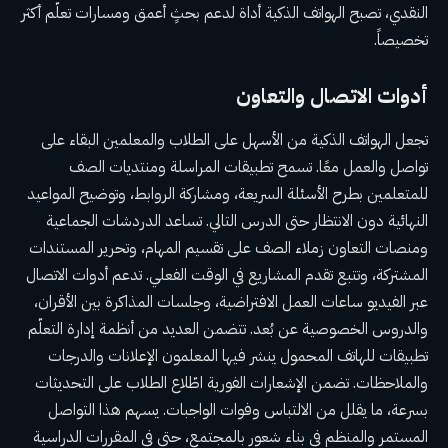
النقدي، تصبح الهواتف الذكية أداة لدعم بحثٍ أعمق ومسارات تعلّم أكثر
تخصيصاً.
أدوات الاتصال والتعاون
تجعل الهواتف الذكية من الأسهل على الطلاب والمعلمين البقاء على
تواصل والعمل معًا. تسمح تطبيقات المراسلة ومنتديات الصف
للمتعلمين بطرح الأسئلة السريعة، ومشاركة الروابط، وتوضيح المواعيد
النهائية دون الانتظار حتى الدرس التالي. تساعد الدردشات الجماعية
ومنصات التعاون زملاء الصف على تقسيم المهام، وتحرير المستندات
المشتركة، وتتبع تقدم المشاريع في الوقت الفعلي. تدعم أدوات الاتصال
عبر الفيديو ساعات العمل الافتراضية، وجلسات المذاكرة بين الأقران،
والدروس الخصوصية عن بُعد. تتضمن العديد من أنظمة إدارة التعلّم
تطبيقات للهاتف المحمول ينشر فيها المعلمون الإعلانات والدرجات
والملاحظات. تضمن الإشعارات الفورية اطّلاع الطلاب على التحديثات
بسرعة، ما يقلل من الالتباس وفوات الواجبات. يسهم هذا التواصل
المستمر والمنظم في بناء شعور بالمجتمع، حتى في المقررات الدراسية