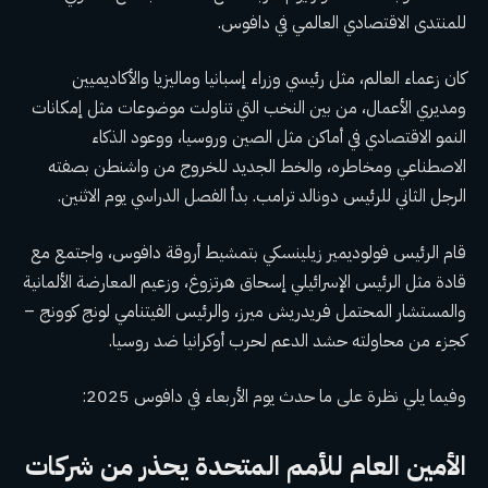
للمنتدى الاقتصادي العالمي في دافوس.
كان زعماء العالم، مثل رئيسي وزراء إسبانيا وماليزيا والأكاديميين
ومديري الأعمال، من بين النخب التي تناولت موضوعات مثل إمكانات
النمو الاقتصادي في أماكن مثل الصين وروسيا، ووعود الذكاء
الاصطناعي ومخاطره، والخط الجديد للخروج من واشنطن بصفته
الرجل الثاني للرئيس دونالد ترامب. بدأ الفصل الدراسي يوم الاثنين.
قام الرئيس فولوديمير زيلينسكي بتمشيط أروقة دافوس، واجتمع مع
قادة مثل الرئيس الإسرائيلي إسحاق هرتزوغ، وزعيم المعارضة الألمانية
والمستشار المحتمل فريدريش ميرز، والرئيس الفيتنامي لونج كوونج –
كجزء من محاولته حشد الدعم لحرب أوكرانيا ضد روسيا.
وفيما يلي نظرة على ما حدث يوم الأربعاء في دافوس 2025:
الأمين العام للأمم المتحدة يحذر من شركات