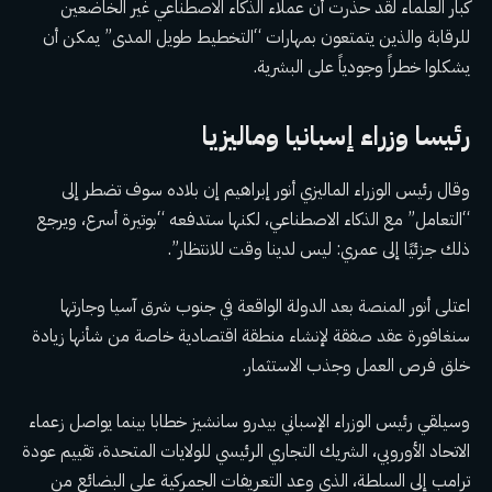
كبار العلماء
لقد حذرت
أن عملاء الذكاء الاصطناعي غير الخاضعين
للرقابة والذين يتمتعون بمهارات “التخطيط طويل المدى” يمكن أن
يشكلوا خطراً وجودياً على البشرية.
رئيسا وزراء إسبانيا وماليزيا
وقال رئيس الوزراء الماليزي أنور إبراهيم إن بلاده سوف تضطر إلى
“التعامل” مع الذكاء الاصطناعي، لكنها ستدفعه “بوتيرة أسرع، ويرجع
ذلك جزئيًا إلى عمري: ليس لدينا وقت للانتظار”.
اعتلى أنور المنصة بعد الدولة الواقعة في جنوب شرق آسيا وجارتها
سنغافورة
عقد صفقة
لإنشاء منطقة اقتصادية خاصة من شأنها زيادة
خلق فرص العمل وجذب الاستثمار.
وسيلقي رئيس الوزراء الإسباني بيدرو سانشيز خطابا بينما يواصل زعماء
الاتحاد الأوروبي، الشريك التجاري الرئيسي للولايات المتحدة، تقييم عودة
ترامب إلى السلطة، الذي وعد
التعريفات الجمركية على البضائع
من