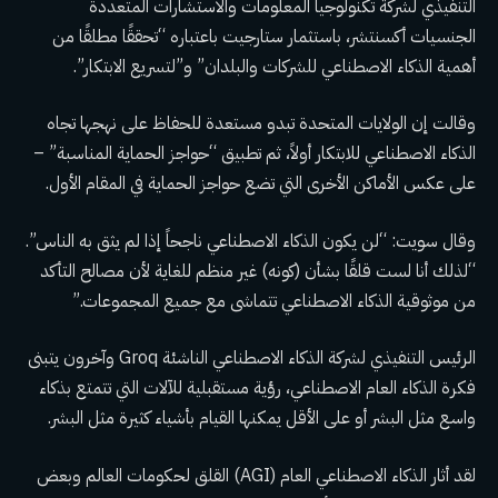
التنفيذي لشركة تكنولوجيا المعلومات والاستشارات المتعددة
الجنسيات أكسنتشر، باستثمار ستارجيت باعتباره “تحققًا مطلقًا من
أهمية الذكاء الاصطناعي للشركات والبلدان” و”لتسريع الابتكار”.
وقالت إن الولايات المتحدة تبدو مستعدة للحفاظ على نهجها تجاه
الذكاء الاصطناعي للابتكار أولاً، ثم تطبيق “حواجز الحماية المناسبة” –
على عكس الأماكن الأخرى التي تضع حواجز الحماية في المقام الأول.
وقال سويت: “لن يكون الذكاء الاصطناعي ناجحاً إذا لم يثق به الناس”.
“لذلك أنا لست قلقًا بشأن (كونه) غير منظم للغاية لأن مصالح التأكد
من موثوقية الذكاء الاصطناعي تتماشى مع جميع المجموعات.”
الرئيس التنفيذي لشركة الذكاء الاصطناعي الناشئة Groq وآخرون يتبنى
فكرة
الذكاء العام الاصطناعي
، رؤية مستقبلية للآلات التي تتمتع بذكاء
واسع مثل البشر أو على الأقل يمكنها القيام بأشياء كثيرة مثل البشر.
لقد أثار الذكاء الاصطناعي العام (AGI) القلق
لحكومات العالم
وبعض