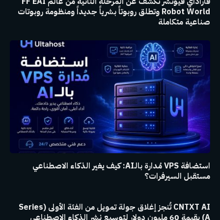
فاراداي فيوتشر تكشف عن المرحلة الثانية من عالم FF EAI
Robot World وتطلق روبوتاً بشرياً جديداً ومنظومة روبوتات
صناعية متكاملة
استضافة VPS مُدارة بالـAI: كيف يغير الذكاء الاصطناعي
مستقبل السيرفرات؟
CNTXT AI تُنجز إغلاق جولة تمويل من الفئة الأولى (Series
A) بقيمة 60 مليون دولار لتوسيع نشر الذكاء الاصطناعي