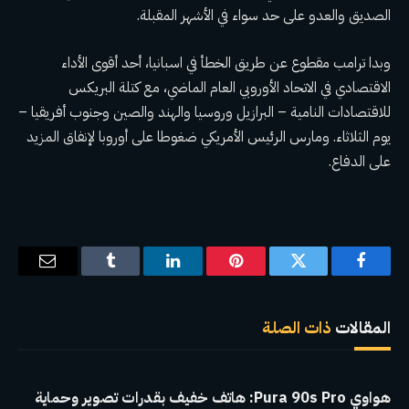
الصديق والعدو على حد سواء في الأشهر المقبلة.
وبدا ترامب
مقطوع عن طريق الخطأ في اسبانيا
، أحد أقوى الأداء
الاقتصادي في الاتحاد الأوروبي العام الماضي، مع كتلة البريكس
للاقتصادات النامية – البرازيل وروسيا والهند والصين وجنوب أفريقيا –
يوم الثلاثاء. ومارس الرئيس الأمريكي ضغوطا على أوروبا لإنفاق المزيد
على الدفاع.
فيسبوك
تويتر
بينتيريست
لينكدإن
Tumblr
البريد
الإلكترو
المقالات
ذات الصلة
هواوي Pura 90s Pro: هاتف خفيف بقدرات تصوير وحماية