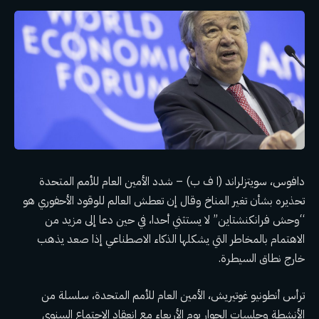
دافوس، سويتزلراند (ا ف ب) – شدد الأمين العام للأمم المتحدة
تحذيره بشأن تغير المناخ وقال إن تعطش العالم للوقود الأحفوري هو
“وحش فرانكنشتاين” لا يستثني أحدا، في حين دعا إلى مزيد من
الاهتمام بالمخاطر التي يشكلها الذكاء الاصطناعي إذا صعد يذهب
خارج نطاق السيطرة.
ترأس أنطونيو غوتيريش، الأمين العام للأمم المتحدة، سلسلة من
الأنشطة وجلسات الحوار يوم الأربعاء مع انعقاد الاجتماع السنوي