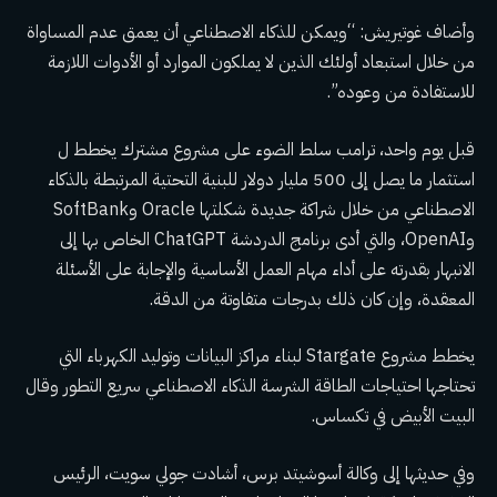
وأضاف غوتيريش: “ويمكن للذكاء الاصطناعي أن يعمق عدم المساواة
من خلال استبعاد أولئك الذين لا يملكون الموارد أو الأدوات اللازمة
للاستفادة من وعوده”.
قبل يوم واحد،
ترامب
سلط الضوء على مشروع مشترك يخطط ل
استثمار ما يصل إلى 500 مليار دولار
للبنية التحتية المرتبطة بالذكاء
الاصطناعي من خلال شراكة جديدة شكلتها Oracle وSoftBank
وOpenAI، والتي أدى برنامج الدردشة ChatGPT الخاص بها إلى
الانبهار بقدرته على أداء مهام العمل الأساسية والإجابة على الأسئلة
المعقدة، وإن كان ذلك بدرجات متفاوتة من الدقة.
يخطط مشروع Stargate لبناء مراكز البيانات وتوليد الكهرباء التي
تحتاجها احتياجات الطاقة الشرسة
الذكاء الاصطناعي سريع التطور
وقال
البيت الأبيض في تكساس.
وفي حديثها إلى وكالة أسوشيتد برس، أشادت جولي سويت، الرئيس