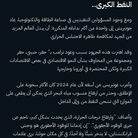
النفط الكبرى..
ومع وجود المسؤولين التنفيذيين في صناعة الطاقة والتكنولوجيا، عاد
جوتيريش إلى واحدة من أكثر نداءاته المتكررة: أن يبذل العالم المزيد
من الجهد لمكافحة ظاهرة الاحتباس الحراري.
وقد اهتزت هذه الجهود بسبب وعود ترامب بـ”
حفر، حبيبي، حفر
ومجموعة من المخاوف بشأن النمو الاقتصادي في بعض الاقتصادات
الكبيرة ولكن المحتضرة في أوروبا وخارجها.
وأعرب غوتيريس عن أسفه لأن عام 2024 كان الأكثر سخونة على
الإطلاق، وحذر من ارتفاع منسوب مياه البحر الذي يمكن أن يطغى على
الموانئ التي تشحن النفط من وإلى الداخل.
وأضاف: “وارتفاع درجات الحرارة، الذي يحدث بشكل كبير، ناجم عن
حرق الوقود الأحفوري”. “إن إدماننا للوقود الأحفوري هو وحش
فرانكنشتاين، لا يدخر شيئًا ولا أحدًا. في كل مكان حولنا، نرى علامات